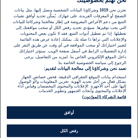
نحن نهتم بخصوصيتك
لا توجد تعليقات مكتوبة حتى الآن. كن الأول!
نخزن نحن
1019
وشركاؤنا البيانات الشخصية ونصل إليها، مثل بيانات
التصفح أو المعرفات الفريدة، على جهازك. يُمكّن تحديد أوافق تقنيات
اكتب تعليقًا جديدًا ...
التتبع من دعم الأغراض المعروضة في إطار معالجتنا وشركائنا للبيانات
التي يجب توفيرها. سيؤدي تحديد رفض الكل أو سحب موافقتك إلى
تعطيلها. إذا تم تعطيل أدوات التتبع، فقد لا تكون بعض المحتويات
والإعلانات التي تراها ذا صلة بك. يمكنك إعادة عرض هذه القائمة
لتغيير اختياراتك أو سحب الموافقة في أي وقت عن طريق النقر على
إدارة التفضيلات الرابط في أسفل صفحة الويب. ستؤثر اختياراتك
داخل الموقع الإلكتروني الخاص بنا. لمزيد من التفاصيل، يرجى
الرجوع إلى سياسة الخصوصية الخاصة بنا.
نعمد نحن وشركاؤنا إلى معالجة البيانات لتقديم:
استخدام بيانات الموقع الجغرافي الدقيقة. فحص خصائص الجهاز
بشكل فعال من أجل تحديد الهوية. تخزين المعلومات و/أو الوصول
إليها على أحد الأجهزة. الإعلانات والمحتوى المخصصان وقياس أداء
الإعلانات والمحتوى وأبحاث الجمهور وتطوير الخدمات.
قائمة الشركاء (المورّدون)
أوافق
رفض الكل