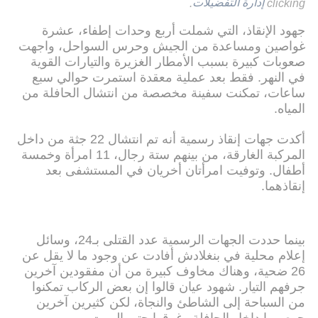
clicking
إدارة التفضيلات
.
جهود الإنقاذ، التي شملت أربع وحدات إطفاء، عشرة
غواصين ومساعدة من الجيش وحرس السواحل، واجهت
صعوبات كبيرة بسبب الأمطار الغزيرة والتيارات القوية
في النهر. فقط بعد عملية معقدة استمرت حوالي سبع
ساعات، تمكنت سفينة مخصصة من انتشال الحافلة من
المياه.
أكدت جهات إنقاذ رسمية أنه تم انتشال 22 جثة من داخل
المركبة الغارقة، من بينهم ستة رجال، 11 امرأة وخمسة
أطفال. وتوفيت امرأتان أخريان في المستشفى بعد
إنقاذهما.
بينما حددت الجهات الرسمية عدد القتلى بـ24، وسائل
إعلام محلية في بنغلادش أفادت عن وجود ما لا يقل عن
26 ضحية، وهناك مخاوف كبيرة من أن مفقودين آخرين
جرفهم التيار. شهود عيان قالوا إن بعض الركاب تمكنوا
من السباحة إلى الشاطئ والنجاة، لكن كثيرين آخرين
حوصروا داخل الحافلة وغرقوا حتى الموت.