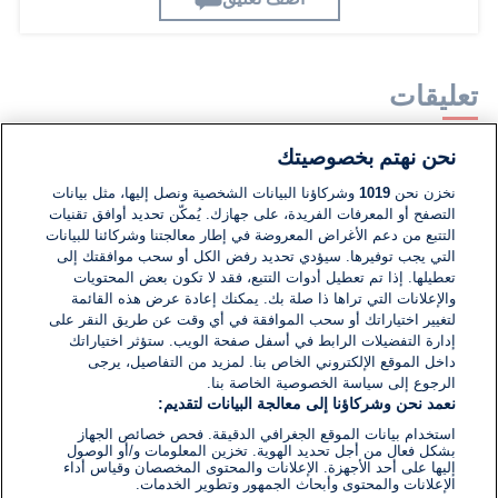
تعليقات
نحن نهتم بخصوصيتك
لا توجد تعليقات مكتوبة حتى الآن. كن الأول!
نخزن نحن
1019
وشركاؤنا البيانات الشخصية ونصل إليها، مثل بيانات
التصفح أو المعرفات الفريدة، على جهازك. يُمكّن تحديد أوافق تقنيات
اكتب تعليقًا جديدًا ...
التتبع من دعم الأغراض المعروضة في إطار معالجتنا وشركائنا للبيانات
التي يجب توفيرها. سيؤدي تحديد رفض الكل أو سحب موافقتك إلى
تعطيلها. إذا تم تعطيل أدوات التتبع، فقد لا تكون بعض المحتويات
والإعلانات التي تراها ذا صلة بك. يمكنك إعادة عرض هذه القائمة
لتغيير اختياراتك أو سحب الموافقة في أي وقت عن طريق النقر على
إدارة التفضيلات الرابط في أسفل صفحة الويب. ستؤثر اختياراتك
داخل الموقع الإلكتروني الخاص بنا. لمزيد من التفاصيل، يرجى
الرجوع إلى سياسة الخصوصية الخاصة بنا.
نعمد نحن وشركاؤنا إلى معالجة البيانات لتقديم:
استخدام بيانات الموقع الجغرافي الدقيقة. فحص خصائص الجهاز
بشكل فعال من أجل تحديد الهوية. تخزين المعلومات و/أو الوصول
إليها على أحد الأجهزة. الإعلانات والمحتوى المخصصان وقياس أداء
الإعلانات والمحتوى وأبحاث الجمهور وتطوير الخدمات.