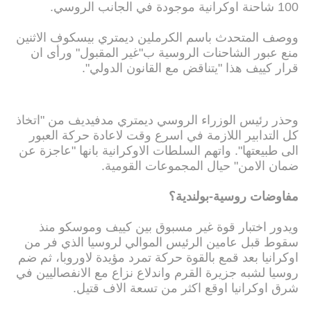
100 شاحنة اوكرانية موجودة في الجانب الروسي.
ووصف المتحدث باسم الكرملين ديمتري بيسكوف الاثنين
منع عبور الشاحنات الروسية ب"غير المقبول" ورأى ان
قرار كييف هذا "يتناقض مع القانون الدولي".
وحذر رئيس الوزراء الروسي ديمتري مدفيديف من "اتخاذ
كل التدابير اللازمة في اسرع وقت لاعادة حركة العبور
الى طبيعتها". واتهم السلطات الاوكرانية بانها "عاجزة عن
ضمان الامن" حيال المجموعات القومية.
مفاوضات روسية-بولندية؟
ويدور اختبار قوة غير مسبوق بين كييف وموسكو منذ
سقوط قبل عامين الرئيس الموالي لروسيا الذي فر من
اوكرانيا بعد قمع بالقوة حركة تمرد مؤيدة لاوروبا، ثم ضم
روسيا لشبه جزيرة القرم واندلاع نزاع مع الانفصاليين في
شرق اوكرانيا اوقع اكثر من تسعة الاف قتيل.