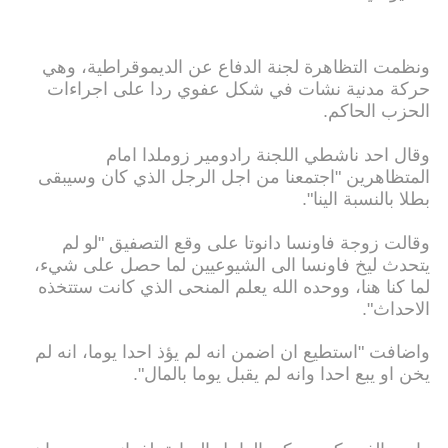
ونظمت التظاهرة لجنة الدفاع عن الديموقراطية، وهي
حركة مدنية نشات في شكل عفوي ردا على اجراءات
الحزب الحاكم.
وقال احد ناشطي اللجنة رادومير زوملدا امام
المتظاهرين "اجتمعنا من اجل الرجل الذي كان وسيبقى
بطلا بالنسبة الينا".
وقالت زوجة فاونسا دانوتا على وقع التصفيق "لو لم
يتحدث ليخ فاونسا الى الشيوعيين لما حصل على شيء،
لما كنا هنا، ووحده الله يعلم المنحى الذي كانت ستتخذه
الاحداث".
واضافت "استطيع ان اضمن انه لم يؤذ احدا يوما، انه لم
يخن او يبع احدا وانه لم يقبل يوما بالمال".