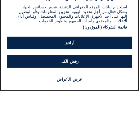
استخدام بيانات الموقع الجغرافي الدقيقة. فحص خصائص الجهاز
بشكل فعال من أجل تحديد الهوية. تخزين المعلومات و/أو الوصول
إليها على أحد الأجهزة. الإعلانات والمحتوى المخصصان وقياس أداء
الإعلانات والمحتوى وأبحاث الجمهور وتطوير الخدمات.
قائمة الشركاء (المورّدون)
أوافق
رفض الكل
عرض الأغراض
أخبار
أخبار هامة
مجانا
مذياع
برنامج
معلومات
فئ
اللجنة التنفيذية i24NEWS
ملخ
برنامج i24NEWS
ال
الاذاعة الحية
شؤو
حياة مهنية
دو