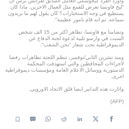
واورد الفرد كيجوسكي العامل السابق لفرانس برس ان
"ليخ فاونسا تعرض للقمع مثل العمال الاخرين. ماذا كان
يستطيع في وجه الاستخبارات؟ كان يقول لهم ما يريدون
سماعه. ثم انه قام بامور عظيمة".
وتضامنا مع فاونسا، تظاهر اكثر من 15 الف شخص
السبت في وارسو تلبية لدعوة لجنة الدفاع عن
الديموقراطية تحت شعار "نحن الشعب".
ومنذ تشرين الثاني/نوفمبر، تنظم اللجنة تظاهرات رفضا
لاجراءات المحافظين والتي استهدفت المحكمة
الدستورية ووسائل الاعلام العامة ومؤسسات ديموقراطية
اخرى.
واثارت هذه التدابير ايضا قلق الاتحاد الاوروبي.
(AFP)