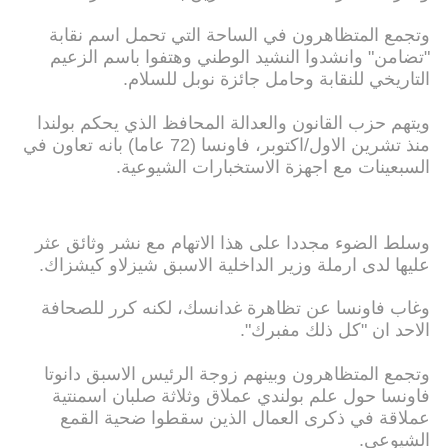
وتجمع المتظاهرون في الساحة التي تحمل اسم نقابة
"تضامن" وانشدوا النشيد الوطني وهتفوا باسم الزعيم
التاريخي للنقابة وحامل جائزة نوبل للسلام.
ويتهم حزب القانون والعدالة المحافظ الذي يحكم بولندا
منذ تشرين الاول/اكتوبر، فاونسا (72 عاما) بانه تعاون في
السبعينات مع اجهزة الاستخبارات الشيوعية.
وسلط الضوء مجددا على هذا الاتهام مع نشر وثائق عثر
عليها لدى ارملة وزير الداخلية الاسبق شيزلاو كيشزاك.
وغاب فاونسا عن تظاهرة غدانسك، لكنه كرر للصحافة
الاحد ان "كل ذلك مفبرك".
وتجمع المتظاهرون وبينهم زوجة الرئيس الاسبق دانوتا
فاونسا حول علم بولندي عملاق وثلاثة صلبان اسمنتية
عملاقة في ذكرى العمال الذين سقطوا ضحية القمع
الشيوعي.