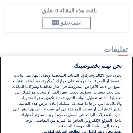
تلقت هذه المقالة 0 تعليق
اضف تعليق
تعليقات
نحن نهتم بخصوصيتك
لا توجد تعليقات مكتوبة حتى الآن. كن الأول!
نخزن نحن
1019
وشركاؤنا البيانات الشخصية ونصل إليها، مثل بيانات
التصفح أو المعرفات الفريدة، على جهازك. يُمكّن تحديد أوافق تقنيات
اكتب تعليقًا جديدًا ...
التتبع من دعم الأغراض المعروضة في إطار معالجتنا وشركائنا للبيانات
التي يجب توفيرها. سيؤدي تحديد رفض الكل أو سحب موافقتك إلى
تعطيلها. إذا تم تعطيل أدوات التتبع، فقد لا تكون بعض المحتويات
والإعلانات التي تراها ذا صلة بك. يمكنك إعادة عرض هذه القائمة
لتغيير اختياراتك أو سحب الموافقة في أي وقت عن طريق النقر على
إدارة التفضيلات الرابط في أسفل صفحة الويب. ستؤثر اختياراتك
داخل الموقع الإلكتروني الخاص بنا. لمزيد من التفاصيل، يرجى
الرجوع إلى سياسة الخصوصية الخاصة بنا.
نعمد نحن وشركاؤنا إلى معالجة البيانات لتقديم: