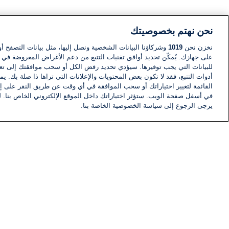
نحن نهتم بخصوصيتك
نخزن نحن
1019
وشركاؤنا البيانات الشخصية ونصل إليها، مثل بيانات التصفح أو
على جهازك. يُمكّن تحديد أوافق تقنيات التتبع من دعم الأغراض المعروضة في إط
للبيانات التي يجب توفيرها. سيؤدي تحديد رفض الكل أو سحب موافقتك إلى تعط
أدوات التتبع، فقد لا تكون بعض المحتويات والإعلانات التي تراها ذا صلة بك. 
القائمة لتغيير اختياراتك أو سحب الموافقة في أي وقت عن طريق النقر على إد
في أسفل صفحة الويب. ستؤثر اختياراتك داخل الموقع الإلكتروني الخاص بنا. ل
يرجى الرجوع إلى سياسة الخصوصية الخاصة بنا.
أخبار
أخبار هامة
معلومات
اللجنة التنفيذية i24NEWS
برنامج i24NEWS
الاذاعة الحية
حياة مهنية
اتصال
خريطة الموقع