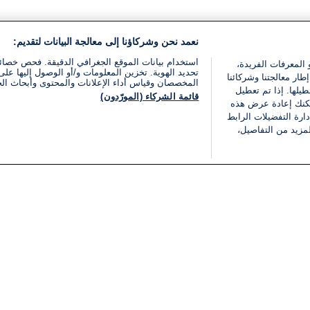
نعمد نحن وشركاؤنا إلى معالجة البيانات لتقديم:
استخدام بيانات الموقع الجغرافي الدقيقة. فحص خصا
 المعرفات الفريدة،
تحديد الهوية. تخزين المعلومات و/أو الوصول إليها على 
ار معالجتنا وشركائنا
المخصصان وقياس أداء الإعلانات والمحتوى وأبحاث ال
يلها. إذا تم تعطيل
قائمة الشركاء (المورّدون)
يمكنك إعادة عرض هذه
ارة التفضيلات الرابط
مزيد من التفاصيل،
مجانا
فئات
قانوني
ملخص الأخبار
شروط الخدمة
الشرق الأوسط
سياسة خاصة
شؤون إسرائيلية
شروط وأحكام الإعلان
دولي
إعلان إمكانية الوصول
مونديال 2026
إدارة التفضيلات
ثقافة
قائمة ملفات تعريف الارتباط
اقتصاد