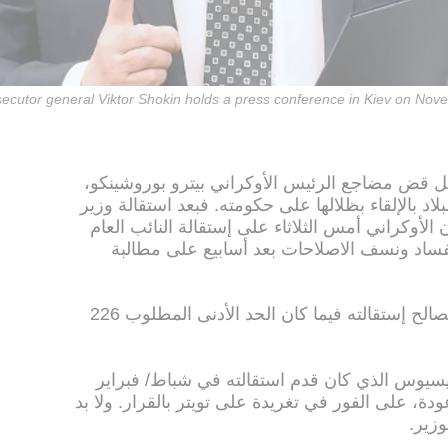
secutor general Viktor Shokin holds a press conference in Kiev on No
اصل قض مضاجع الرئيس الأوكراني بيترو بوروشينكو،
د بالإلقاء بظلالها على حكومته. فبعد استقالة وزير
الأوكراني أمس الثلاثاء على إستقالة النائب العام
فساد ونسف الاصلاحات بعد أسابيع على مطالبة
وخلال جلسة برلمانية صوت 289 نائبا لصالح إستقالته فيما كان الحد الأدنى المطلوب 226
يسيوس الذي كان قدم استقالته في شباط/ فبراير
دة، على الفور في تغريدة على تويتر بالقرار. ولا بد
زير.