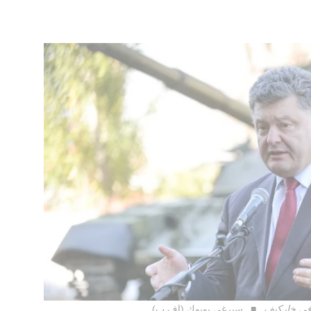
 في خاركيف
سيرغي بوبوك (اف ب)