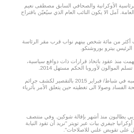
لرئاسية الأوكرانية والصحافي السابق مصطفى نعيم
لعامة. آمل الا يكون النائب العام الذي سيُعيّن باقتراح
 أكثر من مائة شخص بينهم نواب قرب مقر الرئاسة
الرئيس بيترو بوروشنكو.
ي اتهمت منذ عقود باتخاذ قرارات ذات دوافع سياسية،
سلم الموالون لأوروبا الحكم مستهل 2014.
واتهم ناشطون شوكين الذي تسلم منصبه في شباط/ فبراير 2015 بالتقصير لكشف جرائم
 الفساد وصولا الى تغطيته حين يتعلق الأمر بأثرياء
ي يطالبون منذ أشهر بإقالة شوكين. وفي منتصف
رانيا جيفري بيات عبر تويتر "نريد أن تقود النيابة
مل على تقويض علني للاصلاحات".