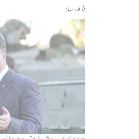
(أ ف ب)
بوروشينكو يتحدث خلال زيارة الى مصنع دبابات