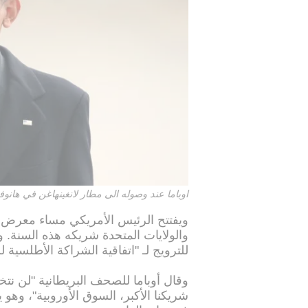
اوباما عند وصوله الى مطار لانغينهاغن في هانوفر 24 ابريل 16
ويفتتح الرئيس الأمريكي مساء معرض ها
والولايات المتحدة شريكه هذه السنة. و
للترويج لـ "اتفاقية الشراكة الأطلسية 
وقال أوباما للصحف البريطانية "لن نت
شريكنا الأكبر، السوق الأوروبية"، وهو