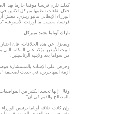
كذلك تلزم فرنسا موقفا حازما بهذا ال
خلال لقاءات تنظمها ميركل الاثنين في 
الوزراء الإيطالي ماتيو رينزي، معتبرًا 
فرنسا، بحسب ما أوردت الأسبو
باراك أوباما يشيد بميركل
وبمعزل عن هذه الخلافات، فان اختيار با
البيت الأبيض، يؤكد على المكانة التي يم
من سواها بعد ولايتيه الرئاسيتين.
وحرص على الإشادة بالمستشارة فوصفها
أزمة المهاجرين، في حديث لصحيفة "بيلد
وقال "إنها تجسد الكثير من المواصفات
بالمصالح والقيم في آن".
وإن كانت علاقة أوباما برئيس الوزراء ا
وقد لعب معه الغولف السبت قرب لندن،