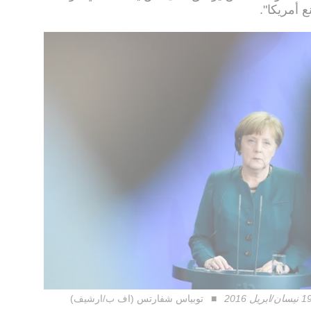
 أمريكا".
توبياس شفارتس (اف ب/ارشيف)