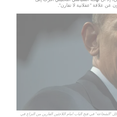
 عن علاقة "عقلانية لا تقارن".
يركل "الشجاعة" في فتح الباب امام اللاجئين الفارين من النزاع في