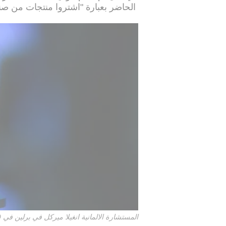
الحاضر بعبارة "اشتروا منتجات من صنع
المستشارة الالمانية انغيلا ميركل في برلين في 19 نيسان/ابريل 2016