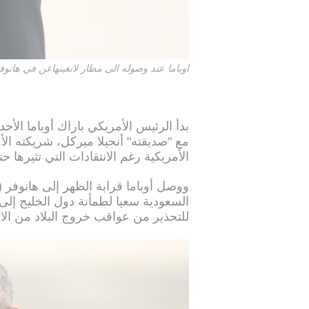
اوباما عند وصوله الى مطار لانغينهاغن في هانوفر 24 ابريل 16
بدأ الرئيس الأمريكي باراك أوباما الأحد 
مع "صديقته" أنجيلا ميركل، شريكته الأول
الأمريكية رغم الانتقادات التي تثيرها ح
ووصل أوباما قرابة الظهر إلى هانوفر 
السعودية سعيا لطمأنة دول الخليج إلى ص
للتحذير من عواقب خروج البلاد من الات