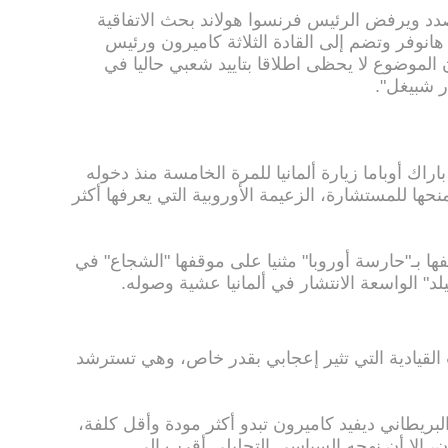
صدد ويرفض الرئيس فرنسوا هولاند بحث الاتفاقية
هانوفر وتضم إلى القادة الثلاثة كاميرون ورئيس
أن الموضوع لا يحظى اطلاقا بتاييد شعبي حاليا في
عية "در شبيغل".
راك أوباما زيارة ألمانيا للمرة الخامسة منذ دخوله
نحها للمستشارة، الزعيمة الأوروبية التي يعرفها أكثر
 بـ"حارسة أوروبا" مثنيا على موقفها "الشجاع" في
" الواسعة الانتشار في ألمانيا عشية وصوله.
 القيادية التي تثير إعجابي بقدر خاص، وهي تسترشد
لبريطاني ديفيد كاميرون تبدو أكثر مودة وأقل كلفة،
 إلا أن نهجه السياسي التحليلي أقرب إلى