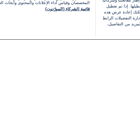
ار معالجتنا وشركائنا
المخصصان وقياس أداء الإعلانات والمحتوى وأبحاث ال
يلها. إذا تم تعطيل
قائمة الشركاء (المورّدون)
يمكنك إعادة عرض هذه
ارة التفضيلات الرابط
مزيد من التفاصيل،
مجانا
فئات
قانوني
ملخص الأخبار
شروط الخدمة
الشرق الأوسط
سياسة خاصة
شؤون إسرائيلية
شروط وأحكام الإعلان
دولي
إعلان إمكانية الوصول
مونديال 2026
إدارة التفضيلات
ثقافة
قائمة ملفات تعريف الارتباط
اقتصاد
رياضة
الحرب في إسرائيل