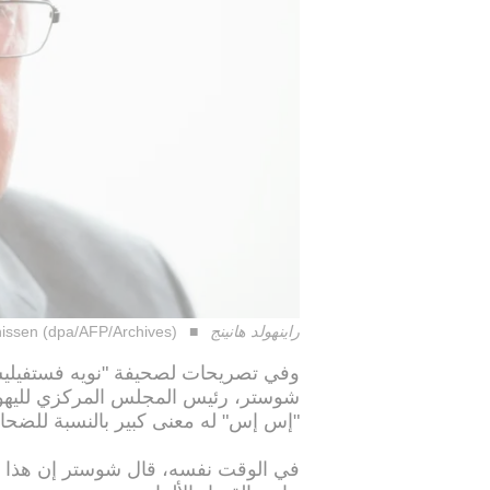
راينهولد هانينج
issen (dpa/AFP/Archives)
وفي تصريحات لصحيفة "نويه فستفيليشيه
شوستر، رئيس المجلس المركزي لليهود 
"إس إس" له معنى كبير بالنسبة للضحايا
في الوقت نفسه، قال شوستر إن هذا ا