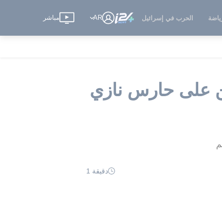
AR
مباشر
ياضة
الحرب في إسرائيل
ن على حارس نازي
م
دقيقة 1