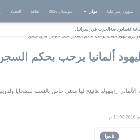
شؤون إسرائيلية
دولي
مونديال 2026
ثقافة
اقتصاد
ر
قافة
اقتصاد
رياضة
الحرب في إسرائيل
ركزي ليهود ألمانيا يرحب بحكم السجن على حارس نازي سابق
هود ألمانيا يرحب بحكم السج
 الألماني راينهولد هانينج لها معنى خاص بالنسبة للضحايا ولذويه
تابعوا