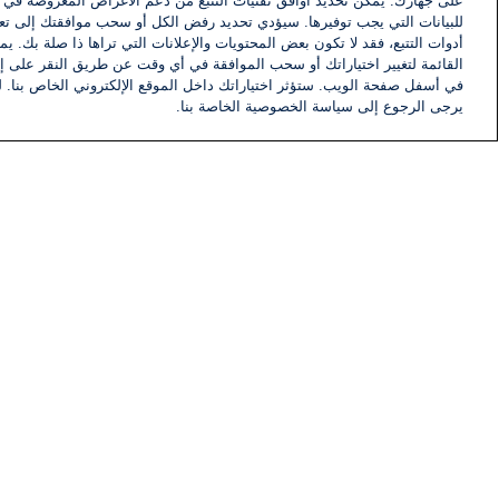
على جهازك. يُمكّن تحديد أوافق تقنيات التتبع من دعم الأغراض المعروضة في إط
للبيانات التي يجب توفيرها. سيؤدي تحديد رفض الكل أو سحب موافقتك إلى تعط
أدوات التتبع، فقد لا تكون بعض المحتويات والإعلانات التي تراها ذا صلة بك. 
القائمة لتغيير اختياراتك أو سحب الموافقة في أي وقت عن طريق النقر على إد
في أسفل صفحة الويب. ستؤثر اختياراتك داخل الموقع الإلكتروني الخاص بنا. ل
يرجى الرجوع إلى سياسة الخصوصية الخاصة بنا.
أخبار
أخبار هامة
معلومات
اللجنة التنفيذية i24NEWS
برنامج i24NEWS
الاذاعة الحية
حياة مهنية
اتصال
خريطة الموقع