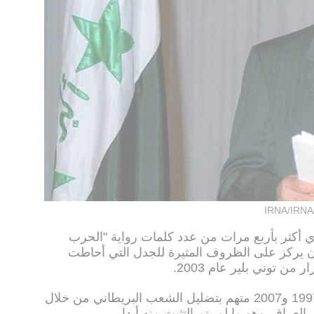
IRNA/IRNA
 2,6 مليون كلمة أي أكثر بأربع مرات من عدد كلمات رواية "الحرب
أن يركز على الظروف المثيرة للجدل التي أحاطت
ن توني بلير عام 2003.
وبلير الذي ترأس الحكومة بين عامي 1997 و2007 متهم بتضليل الشعب البريطاني من خلال
راق، وهو ما لم يتم التثبت منه أبدا.