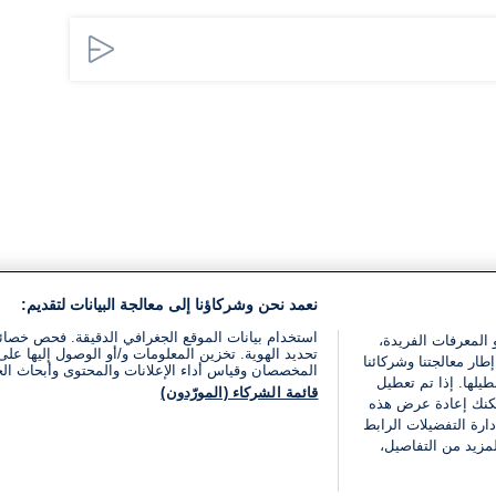
نعمد نحن وشركاؤنا إلى معالجة البيانات لتقديم:
استخدام بيانات الموقع الجغرافي الدقيقة. فحص خصا
 المعرفات الفريدة،
تحديد الهوية. تخزين المعلومات و/أو الوصول إليها على 
ار معالجتنا وشركائنا
المخصصان وقياس أداء الإعلانات والمحتوى وأبحاث ال
يلها. إذا تم تعطيل
قائمة الشركاء (المورّدون)
يمكنك إعادة عرض هذه
ارة التفضيلات الرابط
مزيد من التفاصيل،
مجانا