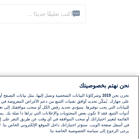
اكتب تعليقًا جديدًا ...
نحن نهتم بخصوصيتك
نخزن نحن
1019
وشركاؤنا البيانات الشخصية ونصل إليها، مثل بيانات التصفح أو
على جهازك. يُمكّن تحديد أوافق تقنيات التتبع من دعم الأغراض المعروضة في إط
للبيانات التي يجب توفيرها. سيؤدي تحديد رفض الكل أو سحب موافقتك إلى تعط
أدوات التتبع، فقد لا تكون بعض المحتويات والإعلانات التي تراها ذا صلة بك. 
القائمة لتغيير اختياراتك أو سحب الموافقة في أي وقت عن طريق النقر على إد
في أسفل صفحة الويب. ستؤثر اختياراتك داخل الموقع الإلكتروني الخاص بنا. ل
يرجى الرجوع إلى سياسة الخصوصية الخاصة بنا.
أخبار
أخبار هامة