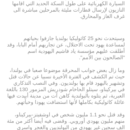
السيارة الكهربائية على طول السكة الحديد التي اقامها
النازيون لإرسال قطارات مليئة بالمرحلين مباشرة الى
غرف الغاز والمحارق.
وسيتحدث نحو 25 كاثوليكيا بولنديا جازفوا بحياتهم
لمساعدة يهود تحت الاحتلال، عن تجاربهم أمام البابا، وقد
أطلقت عليهم مؤسسة ياد فاشيم اليهودية اسم
"الصالحون بين الأمم".
وما زال بعض جوانب المحرقة موضوعا صعبا في بولندا،
حيث تم الكشف في الفترة الأخيرة نسبيا عن حالات قتل
وتشهير باليهود قام بها بولنديون. وفي النصب التذكاري
في بيركيناو، سيتلو الحاخام شودريش المزمور 130 باللغة
العبرية، ثم يتلوه بالبولندية كاهن آت من مدينة أبيدت فيها
عائلة كاثوليكية بكاملها لأنها استضافت يهودا وخبأتهم.
وقد قتل نحو 1.1 مليون شخص في اوشفيتز-بيركيناو،
منهم مليون يهودي أوروبي. وقضى فيه أيضا أكثر من مئة
الف سجين غير يهودي من البولنديين والغجر واسرى