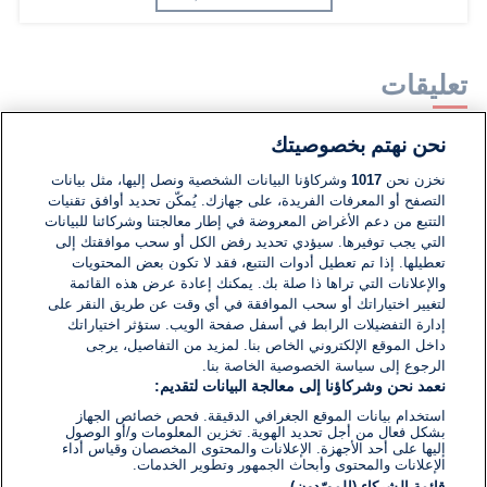
تعليقات
نحن نهتم بخصوصيتك
لا توجد تعليقات مكتوبة حتى الآن. كن الأول!
نخزن نحن
1017
وشركاؤنا البيانات الشخصية ونصل إليها، مثل بيانات
التصفح أو المعرفات الفريدة، على جهازك. يُمكّن تحديد أوافق تقنيات
اكتب تعليقًا جديدًا ...
التتبع من دعم الأغراض المعروضة في إطار معالجتنا وشركائنا للبيانات
التي يجب توفيرها. سيؤدي تحديد رفض الكل أو سحب موافقتك إلى
تعطيلها. إذا تم تعطيل أدوات التتبع، فقد لا تكون بعض المحتويات
والإعلانات التي تراها ذا صلة بك. يمكنك إعادة عرض هذه القائمة
لتغيير اختياراتك أو سحب الموافقة في أي وقت عن طريق النقر على
إدارة التفضيلات الرابط في أسفل صفحة الويب. ستؤثر اختياراتك
داخل الموقع الإلكتروني الخاص بنا. لمزيد من التفاصيل، يرجى
الرجوع إلى سياسة الخصوصية الخاصة بنا.
نعمد نحن وشركاؤنا إلى معالجة البيانات لتقديم:
استخدام بيانات الموقع الجغرافي الدقيقة. فحص خصائص الجهاز
بشكل فعال من أجل تحديد الهوية. تخزين المعلومات و/أو الوصول
إليها على أحد الأجهزة. الإعلانات والمحتوى المخصصان وقياس أداء
الإعلانات والمحتوى وأبحاث الجمهور وتطوير الخدمات.
قائمة الشركاء (المورّدون)