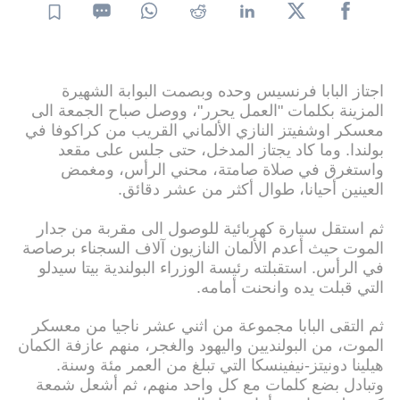
اجتاز البابا فرنسيس وحده وبصمت البوابة الشهيرة
المزينة بكلمات "العمل يحرر"، ووصل صباح الجمعة الى
معسكر اوشفيتز النازي الألماني القريب من كراكوفا في
بولندا. وما كاد يجتاز المدخل، حتى جلس على مقعد
واستغرق في صلاة صامتة، محني الرأس، ومغمض
العينين أحيانا، طوال أكثر من عشر دقائق.
ثم استقل سيارة كهربائية للوصول الى مقربة من جدار
الموت حيث أعدم الألمان النازيون آلاف السجناء برصاصة
في الرأس. استقبلته رئيسة الوزراء البولندية بيتا سيدلو
التي قبلت يده وانحنت أمامه.
ثم التقى البابا مجموعة من اثني عشر ناجيا من معسكر
الموت، من البولنديين واليهود والغجر، منهم عازفة الكمان
هيلينا دونيتز-نيفينسكا التي تبلغ من العمر مئة وسنة.
وتبادل بضع كلمات مع كل واحد منهم، ثم أشعل شمعة