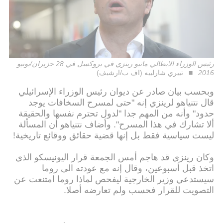
رئيس الوزراء الايطالي ماتيو رينزي في بروكسل في 28 حزيران/يونيو
2016
تييري شارلييه (اف ب/ارشيف)
وبحسب بيان صادر عن ديوان رئيس الوزراء الإسرائيلي
قال نتنياهو لرينزي إنه "حتى لمسرح السخافات يوجد
حدود" وأنه من المهم جدا "لدول تحترم نفسها والحقيقة
ألا تشارك في هذا المسرح". وأضاف نتنياهو أن المسألة
ليست سياسية فقط بل إنها قضية حقائق ووقائع تاريخية!
وكان رينزي قد هاجم أمس الجمعة قرار اليونيسكو الذي
اتخذ قبل أسبوعين، وقال إنه مع عودته الى روما
سيستدعي وزير الخارجية ليفحص لماذا روما امتنعت عن
التصويت للقرار فحسب ولم تعارضه أصلا.