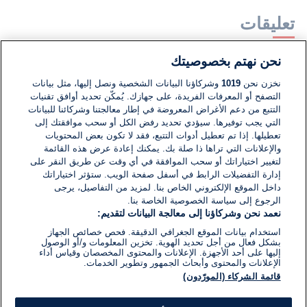
تعليقات
نحن نهتم بخصوصيتك
لا توجد تعليقات مكتوبة حتى الآن. كن الأول!
نخزن نحن
1019
وشركاؤنا البيانات الشخصية ونصل إليها، مثل بيانات
التصفح أو المعرفات الفريدة، على جهازك. يُمكّن تحديد أوافق تقنيات
اكتب تعليقًا جديدًا ...
التتبع من دعم الأغراض المعروضة في إطار معالجتنا وشركائنا للبيانات
التي يجب توفيرها. سيؤدي تحديد رفض الكل أو سحب موافقتك إلى
تعطيلها. إذا تم تعطيل أدوات التتبع، فقد لا تكون بعض المحتويات
والإعلانات التي تراها ذا صلة بك. يمكنك إعادة عرض هذه القائمة
لتغيير اختياراتك أو سحب الموافقة في أي وقت عن طريق النقر على
إدارة التفضيلات الرابط في أسفل صفحة الويب. ستؤثر اختياراتك
داخل الموقع الإلكتروني الخاص بنا. لمزيد من التفاصيل، يرجى
الرجوع إلى سياسة الخصوصية الخاصة بنا.
نعمد نحن وشركاؤنا إلى معالجة البيانات لتقديم:
استخدام بيانات الموقع الجغرافي الدقيقة. فحص خصائص الجهاز
بشكل فعال من أجل تحديد الهوية. تخزين المعلومات و/أو الوصول
إليها على أحد الأجهزة. الإعلانات والمحتوى المخصصان وقياس أداء
الإعلانات والمحتوى وأبحاث الجمهور وتطوير الخدمات.
قائمة الشركاء (المورّدون)