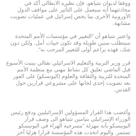
ووفقا لديوان نتنياهو، فإن نظيره الايطالي أكد في
محادثتهما أنه سيعمل على التأثير على مواقف الدول
الأوروبية الأخرى بما يخص إسرائيل في عمليات تصويت
مشابهة.
واعتبر نتنياهو أن "التغيير في مؤسسات الأمم المتحدة
سيتطلب سنين طويلة وقد تكون خيبات أمل. ولكن دون
شك، فهذه براعم أولى للتغيير المرحب به".
قرر وزير التربية والتعليم الاسرائيلي نفتالي بينيت الأسبوع
قبل الماضي تعليق كل نشاط مهني مع منظمة الأمم
المتحدة للتربية والثقافة والعلوم (اليونسكو) على الفور
بعد تصويت إحدى لجانها على مشروعي قرارين حول
القدس.
وأغضب هذا القرار المسؤولين الإسرائيليين ودفع رئيس
الوزراء الإسرائيلي بنيامين نتنياهو الى وصف قرار
اليونيسكو بأنه مهزلة "مسرحية الهراء في اليونيسكو
تستمر. واليوم اتخذت هذه المؤسسة قرارا هزليا آخر