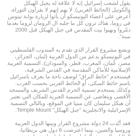
يقول لشعب إسرائيل إنه لا علاقة له بجبل الهيكل
والكوتيل (الحائط الغربي). لا يهم إنهم لا يقرأون التوراة،
أعرض على أعضاء اليونيسكو أن يأتوا لزيارة بوابة تيتوس
في روما، هناك ترون كل ما جلبه ال الرومان لروما بعدما
دمّروا ونهبوا بيت المقدس في جبل الهيكل قبل 2000
سنة".
ويضع مشروع القرار الذي تقدم به المندوب الفلسطيني
في اليونيسكو بدعم من الدول العربية (لبنان، الجزائر،
مصر، عُمان، المغرب، قطر، والسودان)، التسمية العربية
الإسلامية للأماكن المقدسة في القدس الشرقية،
فيستخدم "حائط البراق" لوصف باحة ما يعرف باسرائيل
باسم حائط المبكى، أو الحائط الغربي بحسب الغرب.
وكذلك يستخدم تسمية الحرم القدس الشريف والمسجد
الأقصى ويتغاضى عن التسمية العبرية للمكان التي تعتبر
أن هيكل سليمان كان مبنيا في الموقع، وبالتالي التسمية
الإسرائيلية والانجليزية "جبل الهيكل" Temple Mount.
فقد أيّدت 24 دولة مشروع القرار وبينها الدول العربية
وروسيا والصين، بينما اعترضت 6 دول هي بريطانيا،