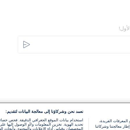
لأول!
نعمد نحن وشركاؤنا إلى معالجة البيانات لتقديم:
استخدام بيانات الموقع الجغرافي الدقيقة. فحص خصا
 المعرفات الفريدة،
تحديد الهوية. تخزين المعلومات و/أو الوصول إليها على 
ار معالجتنا وشركائنا
المخصصان وقياس أداء الإعلانات والمحتوى وأبحاث ال