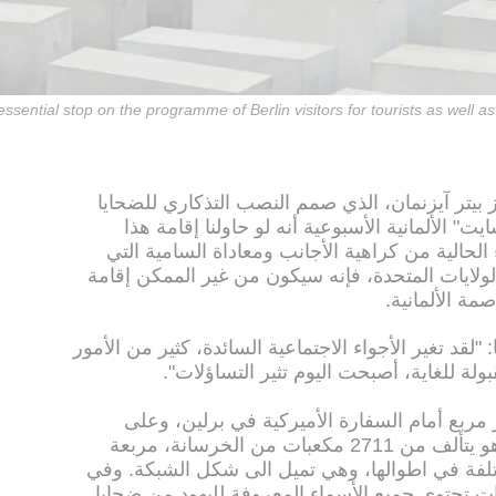
ntial stop on the programme of Berlin visitors for tourists as well as 
 بيتر آيزنمان، الذي صمم النصب التذكاري للضحايا
ت" الألمانية الأسبوعية أنه لو حاولنا إقامة هذا
الحالية من كراهية الأجانب ومعاداة السامية التي
لولايات المتحدة، فإنه سيكون من غير الممكن إقامة
ة الألمانية.
زنمان البالغ من العمر 84 عاما: "لقد تغير الأجواء الاجتماعية السائدة، كثير من الأمور
لة للغاية، أصبحت اليوم تثير التساؤلات".
لتذكاري على 19 ألف متر مربع أمام السفارة الأميركية في برلين، وعلى
مسافة قصيرة من بوابة براندنبورغ. وهو يتألف من 2711 مكعبات من الخرسانة، مربعة
لفة في اطوالها، وهي تميل الى شكل الشبكة. وفي
تحتوي جميع الأسماء المعروفة لليهود من ضحايا