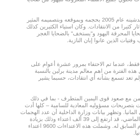
وقد بلغت تكلفة النصب التذكاري عند تدشينه عام 2005 بحجمه وبموقعه وبتصميمه المثير
و، وهو ما اثار كثيرا من الانتقادات. وكان استياء الكثيرين كذلك
 المحرقة اليهود و"يستخف" بالضحايا الغجر
تيات الذين عانوا إبان النازية.
ي فقط، عندما تم الاحتفاء بمرور عشرة أعوام على
هذه الفترة من اهم معالم مدينة برلين بالنسبة
 ولم تعد تسمع بشأنه أي انتقادات، حسبما يشير
زامن مع صعود قوى اليمين المتطرف - بما في ذلك
اسبات بتصريحات مسؤوليه المعادية للسامية – كلها أدت
لمانيا. وتظهر بيانات وزارة الداخلية أن عدد الهجمات
على خلفية سياسية، التي وقعت العام الماضي، قد ارتفع إلى 39 ألف اعتداء وذلك بزيادة
بلغت 19 في المئة عما كانت عليه العام السابق له. وشملت هذه الاعتداءات 9600 اعتداء
ا.