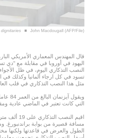
dignitaries
John Macdougall (AFP/File)
قال المهندس المعماري الأمريكي البارز
اليهود في أوروبا في مقابلة مع "دي تساي
النصب التذكاري اليوم، في ظل الأجواء 
تسود في كل ارجاء ألمانيا وكذلك في ا
مثل هذا النصب التذكاري في قلب العاصم
ويقول آي
التي كانت تعتبر في الماضي عادية ومقبو
اقيم النصب ا
الطول والعرض في قاعدتها ولكنها مخت
أسفل النصب التذكاري تجمعت معلومات 