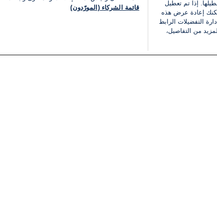
يلها. إذا تم تعطيل
قائمة الشركاء (المورّدون)
يمكنك إعادة عرض هذه
ارة التفضيلات الرابط
مزيد من التفاصيل،
مجانا
فئات
قانوني
ملخص الأخبار
شروط الخدمة
الشرق الأوسط
سياسة خاصة
شؤون إسرائيلية
شروط وأحكام الإعلان
دولي
إعلان إمكانية الوصول
مونديال 2026
إدارة التفضيلات
ثقافة
قائمة ملفات تعريف الارتباط
اقتصاد
رياضة
الحرب في إسرائيل