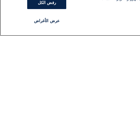
رفض الكل
عرض الأغراض
مذياع
برنامج
تابعنا
اشترك في النشرة الإخبارية