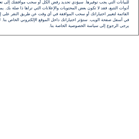
للبيانات التي يجب توفيرها. سيؤدي تحديد رفض الكل أو سحب موافقتك إلى تعط
أدوات التتبع، فقد لا تكون بعض المحتويات والإعلانات التي تراها ذا صلة بك. 
القائمة لتغيير اختياراتك أو سحب الموافقة في أي وقت عن طريق النقر على إد
في أسفل صفحة الويب. ستؤثر اختياراتك داخل الموقع الإلكتروني الخاص بنا. ل
يرجى الرجوع إلى سياسة الخصوصية الخاصة بنا.
أخبار
أخبار هامة
معلومات
اللجنة التنفيذية i24NEWS
برنامج i24NEWS
الاذاعة الحية
حياة مهنية
اتصال
خريطة الموقع