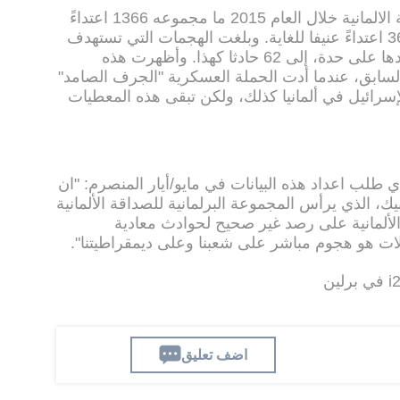
في نفس الوقت رصدت وزارة الداخلية الالمانية خلال العام 2015 ما مجموعه 1366 اعتداءً
وقع على خلفية معادية السامية، منها 36 اعتداءً عنيفا للغاية. وبلغت الهجمات التي تستهدف
الإسرائيليين بصورة عامة، التي تم رصدها على حدة، إلى 62 حادثا كهذا. وأظهرت هذه
 السابق، عندما أدت الحملة العسكرية "الجرف الصامد"
سرائيل في ألمانيا كذلك، ولكن تبقى هذه المعطيات
ي طلب اعداد هذه البيانات في مايو/أيار المنصرم: "ان
ك، الذي يرأس المجموعة البرلمانية للصداقة الألمانية
ة الألمانية على رصد غير صحيح لحوادث معادية
لات هو هجوم مباشر على شعبنا وعلى ديمقراطيتنا".
اضف تعليق