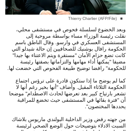
Thierry Charlier (AFP/File)
وبعد الخضوع لسلسلة فحوص في مستشفى محلي،
نقلت رئيسة الوزراء مساء بواسطة مروحية إلى
المستشفى العسكري في وارسو. وقال الناطق باسم
الحكومة رافال بوشنيك للصحافيين إن حالة شيدلو التي
كانت تضع حزام الأمان "مستقرة ويتم الاعتناء بها جيدا"
مضيفا "يمكنها أداء مهامها والتزاماتها بصفتها رئيسة
للحكومة" رافضا توضيح طبيعة الفحوص التي خضعت لها.
كما لم يوضح ما إذا ستكون قادرة على ترؤس اجتماع
الحكومة الثلاثاء المقبل. وأضاف "أنها بخير رغم أنها لا
تشعر بارتياح كبير بعد تعرضها لحادث الاصطدام" موضحا
أن "فترة بقائها في المستشفى حيث تخضع للمراقبة
يحددها المختصون".
من جهته رفض وزير الداخلية البولندي ماريوس بلاشاك
السبت الادلاء بتوضيحات حول الوضع الصحي لرئيسة