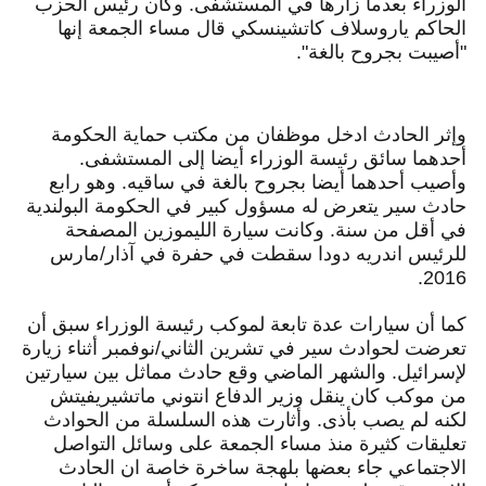
الوزراء بعدما زارها في المستشفى. وكان رئيس الحزب
الحاكم ياروسلاف كاتشينسكي قال مساء الجمعة إنها
"أصيبت بجروح بالغة".
وإثر الحادث ادخل موظفان من مكتب حماية الحكومة
أحدهما سائق رئيسة الوزراء أيضا إلى المستشفى.
وأصيب أحدهما أيضا بجروح بالغة في ساقيه. وهو رابع
حادث سير يتعرض له مسؤول كبير في الحكومة البولندية
في أقل من سنة. وكانت سيارة الليموزين المصفحة
للرئيس اندريه دودا سقطت في حفرة في آذار/مارس
2016.
كما أن سيارات عدة تابعة لموكب رئيسة الوزراء سبق أن
تعرضت لحوادث سير في تشرين الثاني/نوفمبر أثناء زيارة
لإسرائيل. والشهر الماضي وقع حادث مماثل بين سيارتين
من موكب كان ينقل وزير الدفاع انتوني ماتشيريفيتش
لكنه لم يصب بأذى. وأثارت هذه السلسلة من الحوادث
تعليقات كثيرة منذ مساء الجمعة على وسائل التواصل
الاجتماعي جاء بعضها بلهجة ساخرة خاصة ان الحادث