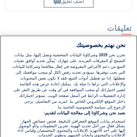
اضف تعليق
تعليقات
نحن نهتم بخصوصيتك
لا توجد تعليقات مكتوبة حتى الآن. كن الأول!
نخزن نحن
1019
وشركاؤنا البيانات الشخصية ونصل إليها، مثل بيانات
التصفح أو المعرفات الفريدة، على جهازك. يُمكّن تحديد أوافق تقنيات
اكتب تعليقًا جديدًا ...
التتبع من دعم الأغراض المعروضة في إطار معالجتنا وشركائنا للبيانات
التي يجب توفيرها. سيؤدي تحديد رفض الكل أو سحب موافقتك إلى
تعطيلها. إذا تم تعطيل أدوات التتبع، فقد لا تكون بعض المحتويات
والإعلانات التي تراها ذا صلة بك. يمكنك إعادة عرض هذه القائمة
لتغيير اختياراتك أو سحب الموافقة في أي وقت عن طريق النقر على
إدارة التفضيلات الرابط في أسفل صفحة الويب. ستؤثر اختياراتك
داخل الموقع الإلكتروني الخاص بنا. لمزيد من التفاصيل، يرجى
الرجوع إلى سياسة الخصوصية الخاصة بنا.
نعمد نحن وشركاؤنا إلى معالجة البيانات لتقديم:
استخدام بيانات الموقع الجغرافي الدقيقة. فحص خصائص الجهاز
بشكل فعال من أجل تحديد الهوية. تخزين المعلومات و/أو الوصول
إليها على أحد الأجهزة. الإعلانات والمحتوى المخصصان وقياس أداء
الإعلانات والمحتوى وأبحاث الجمهور وتطوير الخدمات.