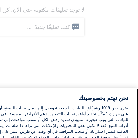
لا توجد تعليقات مكتوبة حتى الآن. كن ا
اكتب تعليقًا جديدًا ...
نحن نهتم بخصوصيتك
نخزن نحن
1019
وشركاؤنا البيانات الشخصية ونصل إليها، مثل بيانات التصفح أو
على جهازك. يُمكّن تحديد أوافق تقنيات التتبع من دعم الأغراض المعروضة في إط
للبيانات التي يجب توفيرها. سيؤدي تحديد رفض الكل أو سحب موافقتك إلى تعط
أدوات التتبع، فقد لا تكون بعض المحتويات والإعلانات التي تراها ذا صلة بك. 
القائمة لتغيير اختياراتك أو سحب الموافقة في أي وقت عن طريق النقر على إد
في أسفل صفحة الويب. ستؤثر اختياراتك داخل الموقع الإلكتروني الخاص بنا. ل