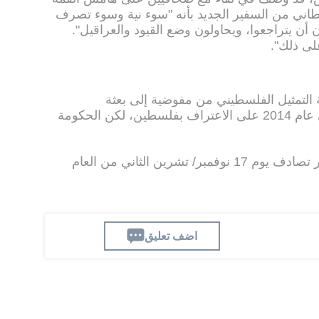
يطاني من السفير الجديد بأنه "سوء نية وسوء تصرف
ن أن يتراجعوا، ويحاولون وضع القيود والعراقيل".
ى ذلك".
طانيا رفعت عام 2011 مكانة التمثيل الفلسطيني من مفوضية إلى بعثة
ديبلوماسية. وصوت البرلمان البريطاني عام 2014 على الاعتراف بفلسطين، لكن الحكومة
يشار الى ان الذكرى المئوية لوعد بلفور تصادف يوم 17 نوفمبر/ تشرين الثاني من العام
اضف تعليق