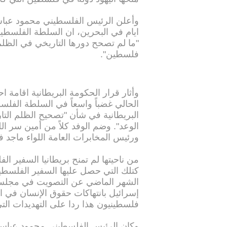
وأعلن الرئيس الفلسطيني محمود عباس
ايام في البحرين، ان السلطة الفلسطيني
"ما لم تصحح دورها التاريخي في الظل
فلسطين".
وأثار قرار الحكومة البريطانية اقامة ا
الحالي غضباً واسعاً في السلطة الفلس
البريطانية في شأن "تصحيح الظلم الت
الوعد". وضم الوفد كلاً من أمين سر ال
ورئيس المخابرات العامة اللواء ماجد ف
من ناحيتها لم تمنح بريطانيا السفير 
كتلك التي حصل عليها السفير الفلسطين
الشهر الماضي عن التصويت في مجلس حق
إسرائيل بانتهاكات حقوق الإنسان في ا
فلسطينيون هذا ردا على التهديدات التي
وكان الرئيس الفلسطيني محمود عباس