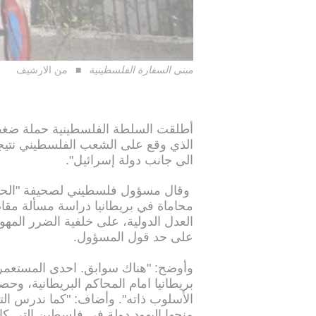
مبنى السفارة الفلسطينية
من الارشيف
أطلقت السلطة الفلسطينية حملة ضغط ع
الذي وقع على الشعب الفلسطيني نتيجة
الى جانب دولة إسرائيل".
وقال مسؤول فلسطيني لصحيفة "الحياة
محاماة في بريطانيا دراسة مسألة مقاضا
العدل الدولية، على خلفية الضرر المه
على حد قول المسؤول.
وأوضح: "هناك سوابق. احدى المستعمرا
بريطانيا امام المحاكم البريطانية، 
الأسلوب ذاته". وأضاف: "كما ندرس الت
منحها اليهود دولة في فلسطين التي كان