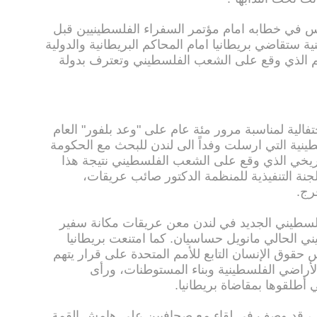
 في خطابه امام مؤتمر السفراء الفلسطينيين قبل
ة ستقاضي بريطانيا امام المحاكم البريطانية والدولية
م الذي وقع على الشعب الفلسطيني وتعترف بدولة
حتفالية لمناسبة مرور مئة عام على "وعد بلفور" العام
طينية التي ارسلت وفداً الى لندن للبحث مع الحكومة
اريخي الذي وقع على الشعب الفلسطيني نتيجة هذا
لجنة التنفيذية للمنظمة الدكتور صائب عريقات،
رج.
الفلسطيني الجديد في لندن معن عريقات مكانة سفير
ي الحالي مانويل حساسيان. كما امتنعت بريطانيا
وق الإنسان التابع للأمم المتحدة على قرار يتهم
لأراضي الفلسطينية وبناء المستوطنات، ورأى
 أطلقوها بمقاضاة بريطانيا.
، قد وصف في لقاء مع صحافيين على هامش القمة