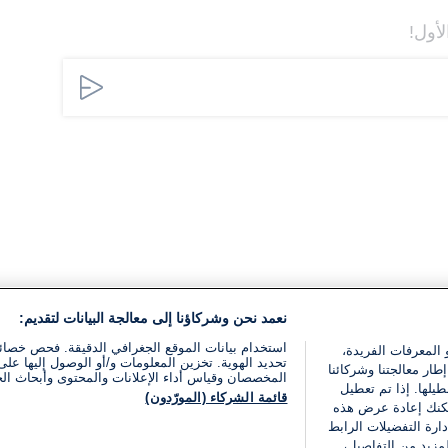
لأول!
نعمد نحن وشركاؤنا إلى معالجة البيانات لتقديم:
استخدام بيانات الموقع الجغرافي الدقيقة. فحص خصا
 المعرفات الفريدة،
تحديد الهوية. تخزين المعلومات و/أو الوصول إليها على 
ار معالجتنا وشركائنا
المخصصان وقياس أداء الإعلانات والمحتوى وأبحاث ال
يلها. إذا تم تعطيل
قائمة الشركاء (المورّدون)
يمكنك إعادة عرض هذه
ارة التفضيلات الرابط
مزيد من التفاصيل،