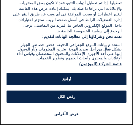
تعطيلها. إذا تم تعطيل أدوات التتبع، فقد لا تكون بعض المحتويات
والإعلانات التي تراها ذا صلة بك. يمكنك إعادة عرض هذه القائمة
لتغيير اختياراتك أو سحب الموافقة في أي وقت عن طريق النقر على
إدارة التفضيلات الرابط في أسفل صفحة الويب. ستؤثر اختياراتك
داخل الموقع الإلكتروني الخاص بنا. لمزيد من التفاصيل، يرجى
الرجوع إلى سياسة الخصوصية الخاصة بنا.
نعمد نحن وشركاؤنا إلى معالجة البيانات لتقديم:
استخدام بيانات الموقع الجغرافي الدقيقة. فحص خصائص الجهاز
بشكل فعال من أجل تحديد الهوية. تخزين المعلومات و/أو الوصول
إليها على أحد الأجهزة. الإعلانات والمحتوى المخصصان وقياس أداء
الإعلانات والمحتوى وأبحاث الجمهور وتطوير الخدمات.
قائمة الشركاء (المورّدون)
أوافق
رفض الكل
عرض الأغراض
أخبار
أخبار هامة
مجانا
مذياع
برنامج