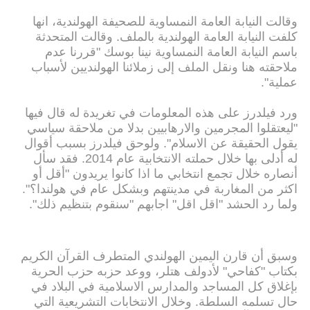
وقالت النيابة العامة النمساوية للصحيفة الهولندية، انها
كلفت النيابة العامة الهولندية بالملف. وقالت المتحدثة
باسم النيابة العامة النمساوية نينا بوسك "قررنا عدم
ملاحقته هنا ونقل الملف إلى زملائنا الهولنديين لأسباب
عملية".
ورد فيلدرز على هذه المعلومات في تغريدة له قال فيها
"ليعتقلوا المجرمين والارهابيين بدلا من ملاحقة سياسي
يقول الحقيقة عن الاسلام". ولوحق فيلدرز بسبب أقوال
له أدلى بها خلال حملته الانتخابية عام 2014. فقد سأل
أنصاره خلال تجمع انتخابي ما اذا كانوا يريدون "أقل أو
اكثر من المغاربة في مدينتهم وبشكل عام في هولندا؟".
ولما رد الحشد "اقل اقل" اجابهم "سنقوم بتنظيم ذلك".
وسبق أن قارن اليمين الهولندي المتطرف القرآن الكريم
بكتاب "كفاحي" لأدولف هتلر، ووعد حزبه حزب الحرية
بإغلاق كل المساجد والمدارس الاسلامية في البلاد في
حال تسلمه السلطة. وخلال الانتخابات التشريعية التي