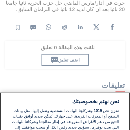
جرت في آذار/مارس الماضي حل حزب الحرية ثانيا جامعا
20 نائبا بعد ان كان لديه 12 نائبا في البرلمان السابق.
تلقت هذه المقالة 0 تعليق
اضف تعليق
تعليقات
نحن نهتم بخصوصيتك
لا توجد تعليقات مكتوبة حتى الآن. كن الأول!
نخزن نحن
1019
وشركاؤنا البيانات الشخصية ونصل إليها، مثل بيانات
التصفح أو المعرفات الفريدة، على جهازك. يُمكّن تحديد أوافق تقنيات
اكتب تعليقًا جديدًا ...
التتبع من دعم الأغراض المعروضة في إطار معالجتنا وشركائنا للبيانات
التي يجب توفيرها. سيؤدي تحديد رفض الكل أو سحب موافقتك إلى