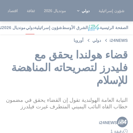
شؤون إسرائيلية
دولي
مونديال 2026
ثقافة
اقتصاد
الصفحة الرئيسية
الشرق الأوسط
شؤون إسرائيلية
دولي
مونديال 2026
ث
i24NEWS
دولي
أوروبا
قضاء هولندا يحقق مع
فليدرز لتصريحاته المناهضة
للإسلام
النيابة العامة الهولندية تقول إن القضاء يحقق في مضمون
خطاب القاه النائب اليميني المتطرف غيرت فيلدرز
i24NEWS
دقيقة 1