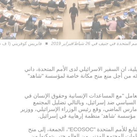
في جنيف في 26 شباط/فبراير 2019
فابريس كوفريني (ا ف 
ية، ان السفير الاسرائيلي لدى الأمم المتحدة، داني
رائه من أجل منع منح مكانة خاصة لمؤسسة "شاهد"
امل "مع المساعدات الإنسانية وحقوق الإنسان في
 السياسي ضد إسرائيل، وبالتالي تضليل المجتمع
مارس الماضي، وقع رئيس الوزراء الإسرائيلي، ووزير
ان مؤسسة ’شاهد’ منظمة إرهابية في إسرائيل.
ودعا المجلس الاقتصادي والاجتماعي التابع للأمم المتحدة "ECOSOC"، الجمعة، إلى منح
ات المجتمع المدني من العالم حتى يتمكنوا من