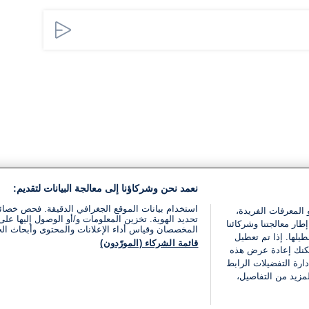
نعمد نحن وشركاؤنا إلى معالجة البيانات لتقديم:
استخدام بيانات الموقع الجغرافي الدقيقة. فحص خصا
 المعرفات الفريدة،
تحديد الهوية. تخزين المعلومات و/أو الوصول إليها على 
ار معالجتنا وشركائنا
المخصصان وقياس أداء الإعلانات والمحتوى وأبحاث ال
يلها. إذا تم تعطيل
قائمة الشركاء (المورّدون)
يمكنك إعادة عرض هذه
ارة التفضيلات الرابط
مزيد من التفاصيل،
مجانا