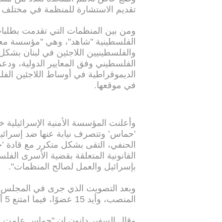
تقديم الاستشارة للمنظمة في مختلف ا
ومن بين المنظمات التي تقدمت بطلبا
الفلسطينية "شاهد"، وهي "مؤسسة معن
والفلسطينيين اللاجئين في لبنان بش
الفلسطيني وفق المعايير الدولية، ودعم 
الديموقراطية في أوساط اللاجئين الفلس
في موقعها.
وأعلنت المؤسسة الأمنية الإسرائيلية خ
’حماس’ وتتصرف نيابة عنها ضد إسرائ
الحنفي، التقى بشكل متكرر مع قادة ’حم
القانونية المتعلقة بقضية الأسرى الف
بإسرائيل والعمل لصالح المنظمات".
المنصب، وأيد 15 عضوًا، فيما امتنع 5 أعضاء عن التصويت.
وقال السفير دانون إن "حماس علمت أنه