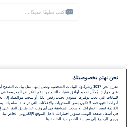
اكتب تعليقًا جديدًا ...
نحن نهتم بخصوصيتك
نخزن نحن
1017
وشركاؤنا البيانات الشخصية ونصل إليها، مثل بيانات التصفح أو
على جهازك. يُمكّن تحديد أوافق تقنيات التتبع من دعم الأغراض المعروضة في إط
للبيانات التي يجب توفيرها. سيؤدي تحديد رفض الكل أو سحب موافقتك إلى تعط
أدوات التتبع، فقد لا تكون بعض المحتويات والإعلانات التي تراها ذا صلة بك. 
القائمة لتغيير اختياراتك أو سحب الموافقة في أي وقت عن طريق النقر على إد
في أسفل صفحة الويب. ستؤثر اختياراتك داخل الموقع الإلكتروني الخاص بنا. ل
يرجى الرجوع إلى سياسة الخصوصية الخاصة بنا.
أخبار
أخبار هامة