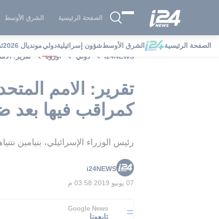
الصفحة الرئيسية
الشرق الأوسط
الصفحة الرئيسية
الشرق الأوسط
شؤون إسرائيلية
دولي
مونديال 2026
ث
i24NEWS
دولي
أوروبا
تقرير: الا
تقرير: الامم المت
كمراقب فيها بعد ض
رئيس الوزراء الإسرائيلي، بنيامين نتن
i24NEWS
07 يونيو 2019 03:58 م
Google News
تابعونا