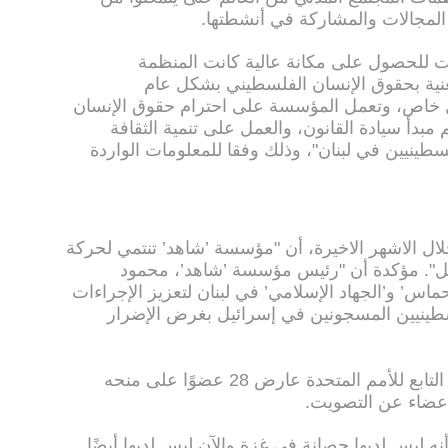
لمجالات والمشاركة في أنشطتها.
ت للحصول على مكانة عالية كانت المنظمة
ية بحقوق الإنسان الفلسطيني بشكل عام
كل خاص، وتعمل المؤسسة على احترام حقوق الإنسان
مبدأ سيادة القانون، والعمل على تنمية الثقافة
طينيين في لبنان"، وذلك وفقا للمعلومات الواردة
لال الاشهر الاخيرة، أن "مؤسسة ’شاهد’ تنتمي لحركة
يل". مؤكدة أن "رئيس مؤسسة ’شاهد’، محمود
اس’ و’الجهاد الإسلامي’ في لبنان لتعزيز الإجراءات
لسطينيين المسجونين في إسرائيل بغرض الإضرار
وبعد التصويت الذي جرى في المجلس التابع للأمم المتحدة عارض 28 عضوًا على منحه
 ليس لديها حصانة في غزة والآن ليس لديها أيضًا