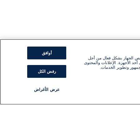
أوافق
ئص الجهاز بشكل فعال من أجل
أحد الأجهزة. الإعلانات والمحتوى
جمهور وتطوير الخدمات.
رفض الكل
عرض الأغراض
مذياع
برنامج
تابعنا
اشترك في النشرة الإخبارية