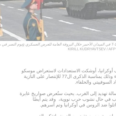
KIRILL KUDRYAVTSEV / AFP
وكرانيا، أوشكت الاستعدادات لاستعراض موسكو
العسكري الكبير يوم الاثنين على الانتهاء وذلك يمناسبة الذكرى ال77 للإنتصار على النازية
حاد السوفييتي والحلفاء.
ة تهديد إلى الغرب. بحيث ستُعرض صواريخ عابرة
ب في حال نشوب حرب نووية، وقد يتم أيضًا
لوا ضد الروس في أوكرانيا وتم أسرهم.