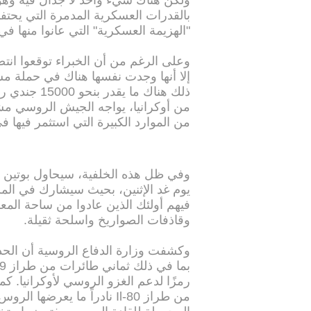
ولكن هناك شيء واحد لا جدال فيه وهو
بالقدرات العسكرية المدمرة التي يحتفظ
"الهزيمة العسكرية" التي عانوا منها ف
وعلى الرغم من أن الخبراء توقعوا انتصا
إلا أنها وجدت نفسها هناك في حملة م
ذلك هناك ما 
من أوكرانيا، يواجه الجيش الروسي م
من الموارد الكبيرة التي استثمر فيها ف
وفي ظل هذه الخلفية، سيحاول بوتين 
فيهم أولئك الذين عادوا من ساحة المعر
وقاذفات الصواريخ واسلحة ثقيلة.
رمزًا لدعم الغزو الروسي لأوكرانيا. ك
من طراز Il-80 نادراً ما يع