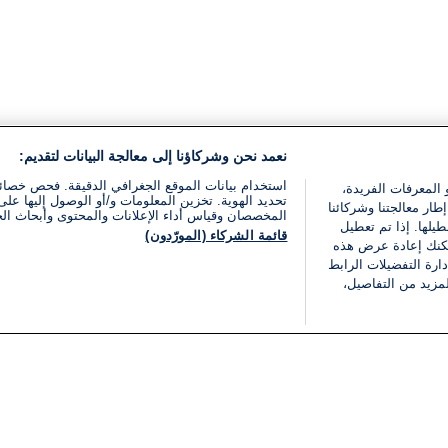
نعمد نحن وشركاؤنا إلى معالجة البيانات لتقديم:
استخدام بيانات الموقع الجغرافي الدقيقة. فحص خصا
 المعرفات الفريدة،
تحديد الهوية. تخزين المعلومات و/أو الوصول إليها على 
ار معالجتنا وشركائنا
المخصصان وقياس أداء الإعلانات والمحتوى وأبحاث ال
يلها. إذا تم تعطيل
قائمة الشركاء (المورّدون)
يمكنك إعادة عرض هذه
ارة التفضيلات الرابط
مزيد من التفاصيل،
مجانا
فئات
قانوني
ملخص الأخبار
شروط الخدمة
الشرق الأوسط
سياسة خاصة