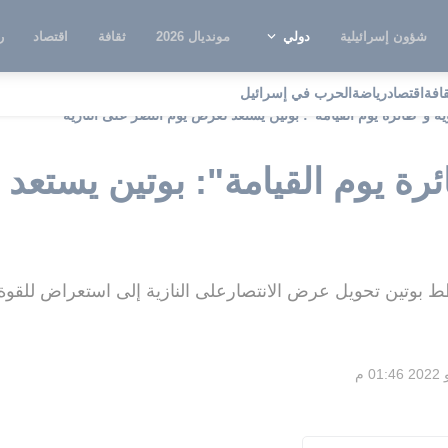
شؤون إسرائيلية
دولي
مونديال 2026
ثقافة
اقتصاد
ر
قافة
اقتصاد
رياضة
الحرب في إسرائيل
ة و"طائرة يوم القيامة": بوتين يستعد لعرض يوم النصر على النازية
رة يوم القيامة": بوتين يستعد