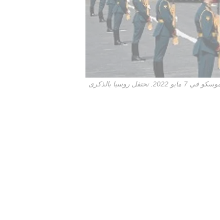
تستعرض الدبابات الروسية T-90M و T-14 Armata في الميدان الأحمر خلال البروفة العامة للعرض العسكري gيوم النصر في موسكو في 7 مايو 2022. تحتفل روسيا بالذكرى