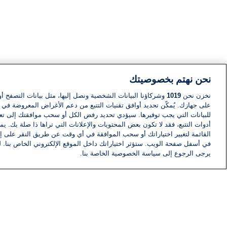
نحن نهتم بخصوصيتك
نخزن نحن
1019
وشركاؤنا البيانات الشخصية ونصل إليها، مثل بيانات التصفح أو
على جهازك. يُمكّن تحديد أوافق تقنيات التتبع من دعم الأغراض المعروضة في إط
للبيانات التي يجب توفيرها. سيؤدي تحديد رفض الكل أو سحب موافقتك إلى تعط
أدوات التتبع، فقد لا تكون بعض المحتويات والإعلانات التي تراها ذا صلة بك. 
القائمة لتغيير اختياراتك أو سحب الموافقة في أي وقت عن طريق النقر على إد
في أسفل صفحة الويب. ستؤثر اختياراتك داخل الموقع الإلكتروني الخاص بنا. ل
يرجى الرجوع إلى سياسة الخصوصية الخاصة بنا.
أخبار
أخبار هامة
معلومات
اللجنة التنفيذية i24NEWS
برنامج i24NEWS