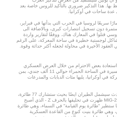
 ان بوتين سيستفيد من العرض لتذكير الغرب
 بها. هذا التذكير ضروري بالتأكيد للروس خاصة بعد
ي عدة ساحات في أوكرانيا.
رًا سريعًا لروسيا في الحرب التي بدأتها في فبراير،
ستمرة دون تسجيل انتصارات كبرى، وبالاضافة الى
يقدر بنحو 15000 جندي روسي قتلوا في المعارك هناك. ووفقًا لتقارير واردة
شاكل لوجستية خطيرة في ساحة المعركة، على الرغم
ي العقود الأخيرة في محاولة لجعله أكثر حداثة وقوة.
استعادة بعض الاحترام من خلال العرض العسكري
يوم غد الإثنين، بحيث سيشارك في المسيرة في الساحة الحمراء حوالي 11 ألف جندي، بمن
كة في أوكرانيا، يليها مئات الدبابات والمدرعات
وكشفت وزارة الدفاع الروسية أن الحدث سيشمل الطيران ايضًا بحيث ستشارك 77 طائرة،
بما في ذلك ثماني طائرات من طراز MiG-29 ظهرت في تحليقها بالحرف Z - الذي أصبح
ما ستطير "طائرة يوم القيامة" في السماء، وهي طائرة
رضها الروس، وهي طائرة بنيت كنوع من القاعدة العسكرية