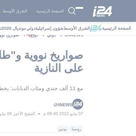
الصفحة الرئيسية
الشرق الأوسط
الصفحة الرئيسية
الشرق الأوسط
شؤون إسرائيلية
دولي
مونديال 2026
ث
i24NEWS
دولي
أوروبا
صواريخ نووي
صواريخ نووية و"طائ
على النازية
مع 11 ألف جندي ومئات الدبابات: يخطط بوتين تحويل عرض الانتصارعلى النازية إلى استعراض للقوة في ظل غزو أوكرانيا
i24NEWS
07 مايو 2022 08:40 م
التنقيح الأخير
08 مايو 2022 01:46 م
■
روسيا
بوتين