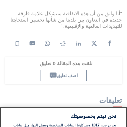
"أنا واثق من أن هذه الاتفاقية ستشكل علامة فارقة
جديدة في التعاون بين بلدينا من شأنها تحسين استجابتنا
للتهديدات العالمية والإقليمية."
تلقت هذه المقالة 0 تعليق
اضف تعليق
تعليقات
نحن نهتم بخصوصيتك
لا توجد تعليقات مكتوبة حتى الآن. كن الأول!
نخزن نحن
1017
وشركاؤنا البيانات الشخصية ونصل إليها، مثل بيانات