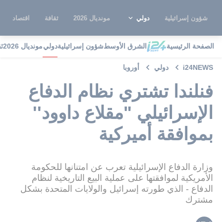
شؤون إسرائيلية
دولي
مونديال 2026
ثقافة
اقتصاد
الصفحة الرئيسية
الشرق الأوسط
شؤون إسرائيلية
دولي
مونديال 2026
ث
i24NEWS
دولي
أوروبا
فنلندا تشتري نظام الدفاع
الإسرائيلي "مقلاع داوود''
بموافقة أميركية
وزارة الدفاع الإسرائيلية تعرب عن امتنانها للحكومة
الأمريكية لموافقتها على عملية البيع التاريخية لنظام
الدفاع - الذي طورته إسرائيل والولايات المتحدة بشكل
مشترك