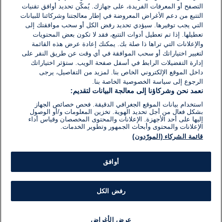
التصفح أو المعرفات الفريدة، على جهازك. يُمكّن تحديد أوافق تقنيات
اكتب تعليقًا جديدًا ...
التتبع من دعم الأغراض المعروضة في إطار معالجتنا وشركائنا للبيانات
التي يجب توفيرها. سيؤدي تحديد رفض الكل أو سحب موافقتك إلى
تعطيلها. إذا تم تعطيل أدوات التتبع، فقد لا تكون بعض المحتويات
والإعلانات التي تراها ذا صلة بك. يمكنك إعادة عرض هذه القائمة
لتغيير اختياراتك أو سحب الموافقة في أي وقت عن طريق النقر على
إدارة التفضيلات الرابط في أسفل صفحة الويب. ستؤثر اختياراتك
داخل الموقع الإلكتروني الخاص بنا. لمزيد من التفاصيل، يرجى
الرجوع إلى سياسة الخصوصية الخاصة بنا.
نعمد نحن وشركاؤنا إلى معالجة البيانات لتقديم:
استخدام بيانات الموقع الجغرافي الدقيقة. فحص خصائص الجهاز
بشكل فعال من أجل تحديد الهوية. تخزين المعلومات و/أو الوصول
إليها على أحد الأجهزة. الإعلانات والمحتوى المخصصان وقياس أداء
الإعلانات والمحتوى وأبحاث الجمهور وتطوير الخدمات.
قائمة الشركاء (المورّدون)
أوافق
رفض الكل
عرض الأغراض