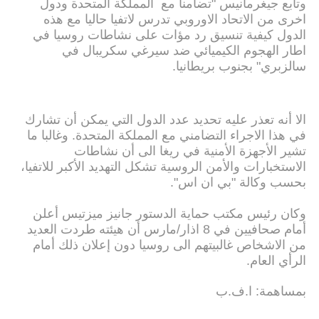
وتابع جيغرمانيس "تضامنا مع المملكة المتحدة ودول
اخرى من الاتحاد الاوروبي تدرس لاتفيا حاليا مع هذه
الدول كيفية تنسيق رد مؤات على نشاطات روسيا في
اطار الهجوم الكيميائي ضد سيرغي سكريبال في
سالزبري" بجنوب بريطانيا.
الا أنه تعذر عليه تحديد عدد الدول التي يمكن أن تشارك
في هذا الاجراء التضامني مع المملكة المتحدة. وغالبا ما
تشير الأجهزة الأمنية في ريغا الى أن نشاطات
الاستخبارات والأمن الروسية تشكل التهديد الأكبر للاتفيا،
بحسب وكالة "بي ان اس".
وكان رئيس مكتب حماية الدستور جانيز ميزتيس أعلن
أمام صحافيين في 8 اذار/مارس أن هيئته طردت العديد
من الاشخاص غالبيتهم الى روسيا دون إعلان ذلك أمام
الرأي العام.
بمساهمة: ا.ف.ب