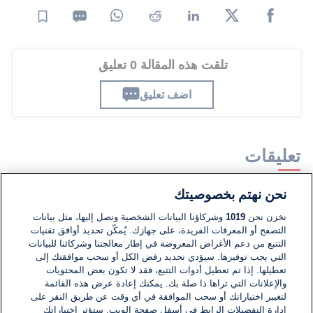
تلقت هذه المقالة 0 تعليق
اضف تعليق
تعليقات
نحن نهتم بخصوصيتك
لا توجد تعليقات مكتوبة حتى الآن. كن الأول!
نخزن نحن
1019
وشركاؤنا البيانات الشخصية ونصل إليها، مثل بيانات
التصفح أو المعرفات الفريدة، على جهازك. يُمكّن تحديد أوافق تقنيات
اكتب تعليقًا جديدًا ...
التتبع من دعم الأغراض المعروضة في إطار معالجتنا وشركائنا للبيانات
التي يجب توفيرها. سيؤدي تحديد رفض الكل أو سحب موافقتك إلى
تعطيلها. إذا تم تعطيل أدوات التتبع، فقد لا تكون بعض المحتويات
والإعلانات التي تراها ذا صلة بك. يمكنك إعادة عرض هذه القائمة
لتغيير اختياراتك أو سحب الموافقة في أي وقت عن طريق النقر على
إدارة التفضيلات الرابط في أسفل صفحة الويب. ستؤثر اختياراتك