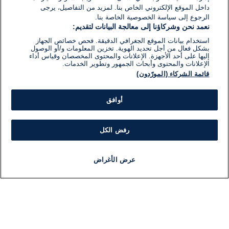
داخل الموقع الإلكتروني الخاص بنا. لمزيد من التفاصيل، يرجى
الرجوع إلى سياسة الخصوصية الخاصة بنا.
نعمد نحن وشركاؤنا إلى معالجة البيانات لتقديم:
استخدام بيانات الموقع الجغرافي الدقيقة. فحص خصائص الجهاز
بشكل فعال من أجل تحديد الهوية. تخزين المعلومات و/أو الوصول
إليها على أحد الأجهزة. الإعلانات والمحتوى المخصصان وقياس أداء
الإعلانات والمحتوى وأبحاث الجمهور وتطوير الخدمات.
قائمة الشركاء (المورّدون)
أوافق
رفض الكل
عرض الأغراض
أخبار
أخبار هامة
مجانا
مذياع
برنامج
معلومات
فئ
اللجنة التنفيذية i24NEWS
ملخ