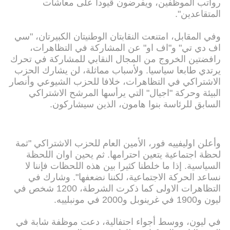
رواتب الموظفين، ويفرضون قيودا على معاشات
المتقاعدين".
وفي المقابل، امتنعت النقابتان الوطنيتان الكبيرتان، "سي
اف دي تي" و"اف او" عن المشاركة في التظاهرات،
رافضتين الخروج من المجال النقابي للمشاركة في تحرك
يرتدي طابعا سياسيا. ولأسباب مماثلة، لن يشارك الحزب
الاشتراكي في التظاهرات، خلافا للحزب الشيوعي وأنصار
البيئة وحركة "اجيال" التي يرأسها المرشح الاشتراكي
السابق للرئاسة بنوا هامون، الذين سيشاركون.
وأعلن اوليفييه فور، الأمين العام للحزب الاشتراكي "ثمة
لحظة اجتماعية يتعين احترامها. ثم يحين اوان اللحظة
السياسية. إذا ما خلطنا كثيرا بين هذه اللحظات فإننا لا
نساعد الحركة الاجتماعية، لكننا نضعفها". وشارك في
التظاهرات الاولى كما ذكرت الشرطة، 1200 شخص في
ليون و1900 في غرينوبل و2000 في مونبلييه.
في ليون، ووسط أجواء احتفالية، دعت موظفة شابة في