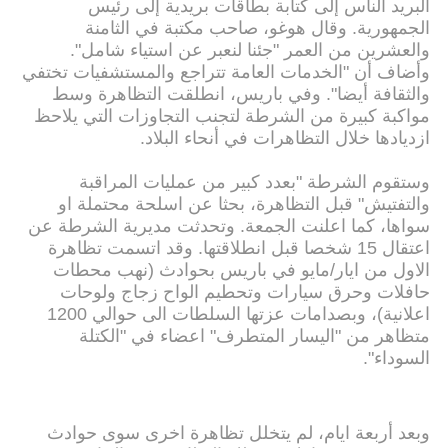
البريد الناس إلى كتابة بطاقات بريدية إلى رئيس
الجمهورية. وقال هوغو، صاحب مكتبة في الثامنة
والعشرين من العمر "جئنا لنعبر عن استياء شامل".
وأضاف أن "الخدمات العامة تتراجع والمستشفيات تختفي
والثقافة أيضا". وفي باريس، انطلقت التظاهرة وسط
مواكبة كبيرة من الشرطة لتجنب التجاوزات التي يلاحظ
ازديادها خلال التظاهرات في أنحاء البلاد.
وستقوم الشرطة "بعدد كبير من عمليات المراقبة
والتفتيش" قبل التظاهرة، بحثا عن اسلحة محتملة او
سواها، كما اعلنت الجمعة. وتحدثت مديرية الشرطة عن
اعتقال 15 شخصا قبل انطلاقتها. وقد اتسمت تظاهرة
الاول من ايار/مايو في باريس بحوادث (نهب محطات
حافلات وحرق سيارات وتحطيم الواح زجاج ولوحات
اعلانية)، وبصدامات عزتها السلطات الى حوالي 1200
متظاهر من "اليسار المتطرف" اعضاء في "الكتلة
السوداء".
وبعد أربعة ايام، لم يتخلل تظاهرة اخرى سوى حوادث