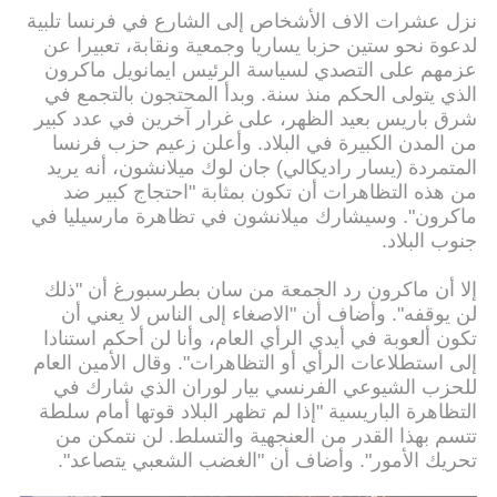
نزل عشرات الاف الأشخاص إلى الشارع في فرنسا تلبية
لدعوة نحو ستين حزبا يساريا وجمعية ونقابة، تعبيرا عن
عزمهم على التصدي لسياسة الرئيس ايمانويل ماكرون
الذي يتولى الحكم منذ سنة. وبدأ المحتجون بالتجمع في
شرق باريس بعيد الظهر، على غرار آخرين في عدد كبير
من المدن الكبيرة في البلاد. وأعلن زعيم حزب فرنسا
المتمردة (يسار راديكالي) جان لوك ميلانشون، أنه يريد
من هذه التظاهرات أن تكون بمثابة "احتجاج كبير ضد
ماكرون". وسيشارك ميلانشون في تظاهرة مارسيليا في
جنوب البلاد.
إلا أن ماكرون رد الجمعة من سان بطرسبورغ أن "ذلك
لن يوقفه". وأضاف أن "الاصغاء إلى الناس لا يعني أن
تكون ألعوبة في أيدي الرأي العام، وأنا لن أحكم استنادا
إلى استطلاعات الرأي أو التظاهرات". وقال الأمين العام
للحزب الشيوعي الفرنسي بيار لوران الذي شارك في
التظاهرة الباريسية "إذا لم تظهر البلاد قوتها أمام سلطة
تتسم بهذا القدر من العنجهية والتسلط. لن نتمكن من
تحريك الأمور". وأضاف أن "الغضب الشعبي يتصاعد".