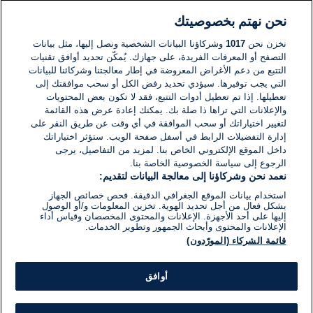
نحن نهتم بخصوصيتك
لا توجد تعليقات مكتوبة حتى الآن. كن الأول!
نخزن نحن
1017
وشركاؤنا البيانات الشخصية ونصل إليها، مثل بيانات
التصفح أو المعرفات الفريدة، على جهازك. يُمكّن تحديد أوافق تقنيات
اكتب تعليقًا جديدًا ...
التتبع من دعم الأغراض المعروضة في إطار معالجتنا وشركائنا للبيانات
التي يجب توفيرها. سيؤدي تحديد رفض الكل أو سحب موافقتك إلى
تعطيلها. إذا تم تعطيل أدوات التتبع، فقد لا تكون بعض المحتويات
والإعلانات التي تراها ذا صلة بك. يمكنك إعادة عرض هذه القائمة
لتغيير اختياراتك أو سحب الموافقة في أي وقت عن طريق النقر على
إدارة التفضيلات الرابط في أسفل صفحة الويب. ستؤثر اختياراتك
داخل الموقع الإلكتروني الخاص بنا. لمزيد من التفاصيل، يرجى
الرجوع إلى سياسة الخصوصية الخاصة بنا.
نعمد نحن وشركاؤنا إلى معالجة البيانات لتقديم:
استخدام بيانات الموقع الجغرافي الدقيقة. فحص خصائص الجهاز
بشكل فعال من أجل تحديد الهوية. تخزين المعلومات و/أو الوصول
إليها على أحد الأجهزة. الإعلانات والمحتوى المخصصان وقياس أداء
الإعلانات والمحتوى وأبحاث الجمهور وتطوير الخدمات.
قائمة الشركاء (المورّدون)
أوافق