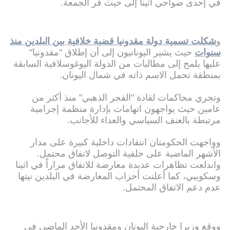
في إحدى ضواحي أثينا إلى حيث فر الجمعة.
و
شكلت تسمية دولة مقدونيا قضية خلافية بين البلدين منذ
سنوات
حيث يشير اليونانيون إلى أن إطلاق "مقدونيا"
عليها يلمح إلى مطالبات من الدولة اليوغوسلافية السابقة
بمنطقة تحمل الاسم ذاته في شمال اليونان.
وتجري محاكمات لقادة "الفجر الذهبي" منذ أكثر من
عامين حيث يواجهون اتهامات بإدارة منظمة إجرامية
مرتبطة بالعنف السياسي والعداء للأجانب.
وواجهت الحكومتان انتقادات داخلية كبيرة على مدار
الأشهر الماضية على خلفية التوصل لاتفاق محتمل.
واندلعت تظاهرات عديدة معارضة للاتفاق مراراً في اثينا
وسكوبيي، كما أعلنت أحزاب المعارضة في البلدين نيتها
عدم دعم الاتفاق المحتمل.
ووقع وزيرا خارجية اليونان ومقدونيا الأحد الماضي في