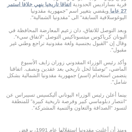
قرية بساراديس الحدودية
اتفاقا تاريخيا ينهي خلافا استمر
27 عاما
ويقضي بتغيير اسم "جمهورية مقدونيا
اليوغوسلافية السابقة" الى "مقدونيا الشمالية".
وبعد التوصل للاتفاق، دان زعيم المعارضة المحافظة في
اليونان كرياكوس ميتسوتاكيس التوصل "لاتفاق سيء".
وقال إن "القبول بجنسية ولغة مقدونية تراجع وطني غير
مقبول".
وأكد رئيس الوزراء المقدوني زوران زايف الأسبوع
الماضي، "توصلنا لحل تاريخي بعد عقدين ونصف. اتفاقنا
يتضمن استخدام (اسم) جمهورية مقدونيا الشمالية بشكل
شامل".
بينما أعلن رئيس الوزراء اليوناني أليكسيس تسيبراس عن
“انتصار دبلوماسي كبير وفرصة تاريخية كبيرة” للمنطقة
لتسود “الصداقة والتعاون والتنمية المشتركة”.
ومنذ أن أعلنت مقدونيا استقلالها عام 1991، يرفض