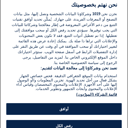
نحن نهتم بخصوصيتك
لا توجد تعليقات مكتوبة حتى الآن. كن الأول!
نخزن نحن
1019
وشركاؤنا البيانات الشخصية ونصل إليها، مثل بيانات
التصفح أو المعرفات الفريدة، على جهازك. يُمكّن تحديد أوافق تقنيات
اكتب تعليقًا جديدًا ...
التتبع من دعم الأغراض المعروضة في إطار معالجتنا وشركائنا للبيانات
التي يجب توفيرها. سيؤدي تحديد رفض الكل أو سحب موافقتك إلى
تعطيلها. إذا تم تعطيل أدوات التتبع، فقد لا تكون بعض المحتويات
والإعلانات التي تراها ذا صلة بك. يمكنك إعادة عرض هذه القائمة
لتغيير اختياراتك أو سحب الموافقة في أي وقت عن طريق النقر على
إدارة التفضيلات الرابط في أسفل صفحة الويب. ستؤثر اختياراتك
داخل الموقع الإلكتروني الخاص بنا. لمزيد من التفاصيل، يرجى
الرجوع إلى سياسة الخصوصية الخاصة بنا.
نعمد نحن وشركاؤنا إلى معالجة البيانات لتقديم:
استخدام بيانات الموقع الجغرافي الدقيقة. فحص خصائص الجهاز
بشكل فعال من أجل تحديد الهوية. تخزين المعلومات و/أو الوصول
إليها على أحد الأجهزة. الإعلانات والمحتوى المخصصان وقياس أداء
الإعلانات والمحتوى وأبحاث الجمهور وتطوير الخدمات.
قائمة الشركاء (المورّدون)
أوافق
رفض الكل