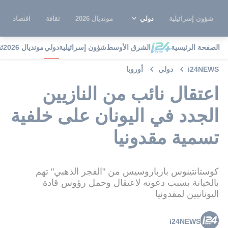
شؤون إسرائيلية
دولي
مونديال 2026
ثقافة
اقتصاد
الصفحة الرئيسية
الشرق الأوسط
شؤون إسرائيلية
دولي
مونديال 2026
ث
i24NEWS
دولي
أوروبا
اعتقال نائب من النازيين
الجدد في اليونان على خلفية
تسمية مقدونيا
كوستانتينوس بارباروسيس من "الفجر الذهبي" تهم
بالخيانة بسبب دعوته لاعتقال وحمل رؤوس قادة
اليونانيين لمقدونيا
i24NEWS