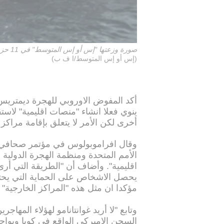
صورة وزعتها "إس أو إس المتوسط" في 11 حزيران/يونيو 2018 عملية إنقاذ مهاجرين قبل نقلهم إلى سفينة "أكواريوس" التابعة للمنظمة غير الحكومية الفرنسية
(إس أو إس المتوسط/ا ف ب)
أكد المفوض الاوروبي للهجرة ديمتريس 
ينوي فعلا انشاء "منصات اقليمية" لاستق
أخرى لكن الأمر لا يتعلق بإقامة مراكز 
وقال افراموبولوس في مؤتمر صحافي
الأمم المتحدة ومنظمة الهجرة الدولية 
اقليمية". وأضاف أن "الطريقة التي أر
يحصل الاشخاص على الحماية التي يحتاجو
مؤكدا ان مثل هذه "المراكز الخارجية" ي
وتابع "لا أريد غوانتانامو لهؤلاء المهاج
السجن الاميركي الواقع في كوبا ويواج