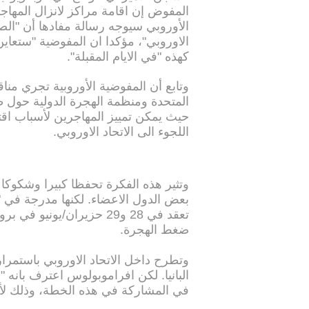
المفوض إن اقامة مراكز لانزال المهاجر
الأوروبي سيوجه رسالة مفادها أن "الص
الاوروبي"، مؤكدا ان المفوضية "ستعاين
كهذه "في الايام المقبلة".
وتابع أن المفوضية الأوروبية تجري مناق
المتحدة ومنظمة الهجرة الدولية حول طر
حيث يمكن تمييز المهاجرين لأسباب اقتص
اللجوء الى الاتحاد الاوروبي.
وتثير هذه الفكرة تحفظا كبيرا وشكوكا ح
بعض الدول الاعضاء. لكنها مدرجة في "
تعقد في 28 و29 حزيران/يو
ضغط الهجرة.
وتطرح داخل الاتحاد الاوروبي باستمرا
البانيا. لكن افراموبولوس اعترف بانه "
في المشاركة في هذه الخطة، وذلك لأنه