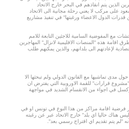
ين الذين يتم انقاذهم في البحر خارج الاتحاد
عود على مركب لا يعني رحلة مجانية الى الاتحاد
 قدرات الدول الاعضاء ورغبتها" في تنفيذ مشاريع
شات مع المفوضية السامية للاجئين التابعة للامم
ق اقامة هذه "المنصات الاقليمية لانزال" المهاجرين
ادية لإعادتهم الى بلدانهم، والذين يمكنهم طلب
ول مدى تماشيها مع القانون الدولي ولم تبحثها الا
مشروع قرارات" للقمة الاوروبية التي يفترض ان
نيو في بروكسل في اجواء من الانقسام الشديد في مواجهة
ر فرضية اقامة مراكز من هذا النوع في تونس او في
ليس هناك حاليا اي بلد" خارج الاتحاد عبر عن رغبته
 "لم يتم تقديم اي اقتراح رسمي بعد".