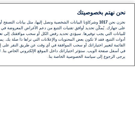
نحن نهتم بخصوصيتك
نخزن نحن
1017
وشركاؤنا البيانات الشخصية ونصل إليها، مثل بيانات التصفح أو
على جهازك. يُمكّن تحديد أوافق تقنيات التتبع من دعم الأغراض المعروضة في إط
للبيانات التي يجب توفيرها. سيؤدي تحديد رفض الكل أو سحب موافقتك إلى تعط
أدوات التتبع، فقد لا تكون بعض المحتويات والإعلانات التي تراها ذا صلة بك. 
القائمة لتغيير اختياراتك أو سحب الموافقة في أي وقت عن طريق النقر على إد
في أسفل صفحة الويب. ستؤثر اختياراتك داخل الموقع الإلكتروني الخاص بنا. ل
يرجى الرجوع إلى سياسة الخصوصية الخاصة بنا.
أخبار
أخبار هامة
معلومات
اللجنة التنفيذية i24NEWS
برنامج i24NEWS
الاذاعة الحية
حياة مهنية
اتصال
خريطة الموقع