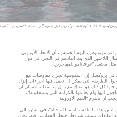
افراموبولوس، اليوم الخميس، أن الاتحاد الأوروبي
بال اللاجئين الذي يتم انقاذهم في البحر، في دول
مثل معتقل "غوانتانامو للمهاجرين".
 في بروكسل إن "المفوضية تجري مفاوضات مع
حول الطريقة التي يمكن ان تعمل فيها اجراءات إنزال
ى فيها كل ذلك هو اتفاق مع دول متوسطية لضمان ان
ن اليها وام يعاملوا بالكرامة التي يستحقونها"،
جب ان تحترم "القيم الاوروبية".
رين ليس هذا ما نناقشه او ما اقترحناه"، في اشارة الى
ه انتقادات بسبب شروط احتجاز الجهاديين فيه. وقال