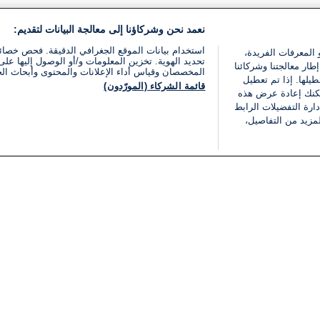
نعمد نحن وشركاؤنا إلى معالجة البيانات لتقديم:
استخدام بيانات الموقع الجغرافي الدقيقة. فحص خصا
 المعرفات الفريدة،
تحديد الهوية. تخزين المعلومات و/أو الوصول إليها على 
ار معالجتنا وشركائنا
المخصصان وقياس أداء الإعلانات والمحتوى وأبحاث ال
يلها. إذا تم تعطيل
قائمة الشركاء (المورّدون)
يمكنك إعادة عرض هذه
ارة التفضيلات الرابط
مزيد من التفاصيل،
مجانا
فئات
قانوني
ملخص الأخبار
شروط الخدمة
الشرق الأوسط
سياسة خاصة
شؤون إسرائيلية
شروط وأحكام الإعلان
دولي
إعلان إمكانية الوصول
مونديال 2026
إدارة التفضيلات
ثقافة
قائمة ملفات تعريف الارتباط
اقتصاد
رياضة