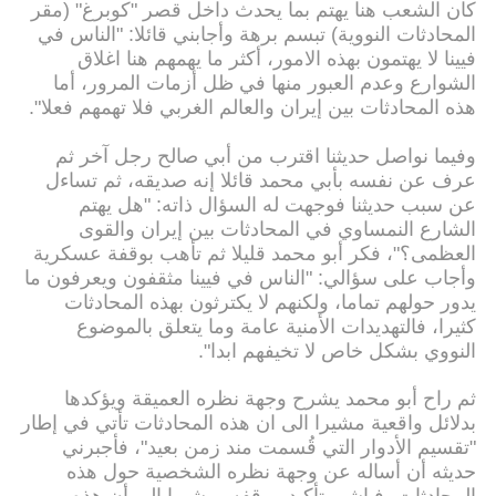
كان الشعب هنا يهتم بما يحدث داخل قصر "كوبرغ" (مقر
المحادثات النووية) تبسم برهة وأجابني قائلا: "الناس في
فيينا لا يهتمون بهذه الامور، أكثر ما يهمهم هنا اغلاق
الشوارع وعدم العبور منها في ظل أزمات المرور، أما
هذه المحادثات بين إيران والعالم الغربي فلا تهمهم فعلا".
وفيما نواصل حديثنا اقترب من أبي صالح رجل آخر ثم
عرف عن نفسه بأبي محمد قائلا إنه صديقه، ثم تساءل
عن سبب حديثنا فوجهت له السؤال ذاته: "هل يهتم
الشارع النمساوي في المحادثات بين إيران والقوى
العظمى؟"، فكر أبو محمد قليلا ثم تأهب بوقفة عسكرية
وأجاب على سؤالي: "الناس في فيينا مثقفون ويعرفون ما
يدور حولهم تماما، ولكنهم لا يكترثون بهذه المحادثات
كثيرا، فالتهديدات الأمنية عامة وما يتعلق بالموضوع
النووي بشكل خاص لا تخيفهم ابدا".
ثم راح أبو محمد يشرح وجهة نظره العميقة ويؤكدها
بدلائل واقعية مشيرا الى ان هذه المحادثات تأتي في إطار
"تقسيم الأدوار التي قُسمت مند زمن بعيد"، فأجبرني
حديثه أن أساله عن وجهة نظره الشخصية حول هذه