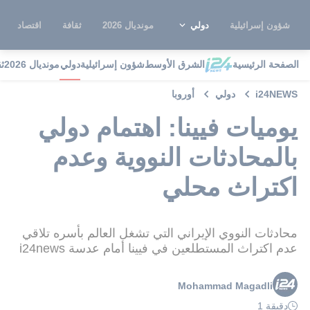
شؤون إسرائيلية
دولي
مونديال 2026
ثقافة
اقتصاد
الصفحة الرئيسية
الشرق الأوسط
شؤون إسرائيلية
دولي
مونديال 2026
ث
i24NEWS
دولي
أوروبا
يوميات فيينا: اهتمام دولي
بالمحادثات النووية وعدم
اكتراث محلي
محادثات النووي الإيراني التي تشغل العالم بأسره تلاقي
عدم اكتراث المستطلعين في فيينا أمام عدسة i24news
Mohammad Magadli
دقيقة 1