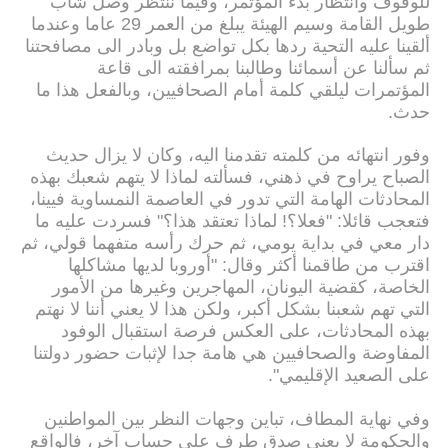
للوقوف وانتظار بدء المؤتمر، وفيما ننتظر وصل شاب
طويل القامة وسيم الهيئة يبلغ من العمر 29 عاما وعندما
ألقينا عليه التحية ردها بكل تواضع بل وبادر الى مصافحتنا
ثم سألنا عن أسمائنا وطالبنا بمرافقته الى قاعة
المؤتمرات ليلقي كلمة أمام الصحافيين، وبالفعل هذا ما
حدث.
وفور انتهائه من كلمته تقدمنا اليه، وكان لا يزال حديث
الصباح يراوح في ذهني، فسألته لماذا لا يتهم شعبك بهذه
المحادثات الهامة التي تدور في العاصمة النمساوية فيينا،
فتعجب قائلا: "فعلا؟! لماذا تعتقد هذا؟" فسردت عليه ما
دار معي في بداية يومي، ثم حرك رأسه متفهما قولي، ثم
اقترب من طاقمنا أكثر وقال: "أوروبا لديها مشاكلها
الخاصة، كقضية اليونان، المهاجرين وغيرها من الأمور
التي تهم شعبنا بشكل أكبر، ولكن هذا لا يعني أننا لا نهتم
بهذه المحادثات، على العكس فرصة استقبال الوفود
المفاوضة والصحافيين هي هامة جدا لإثبات حضور دولتنا
على الصعيد الإقليمي".
وفي نهاية المطاف، تباين وجهات النظر بين المواطنين
والحكومة لا يعني صدق طرف على حساب آخر، فالواقع