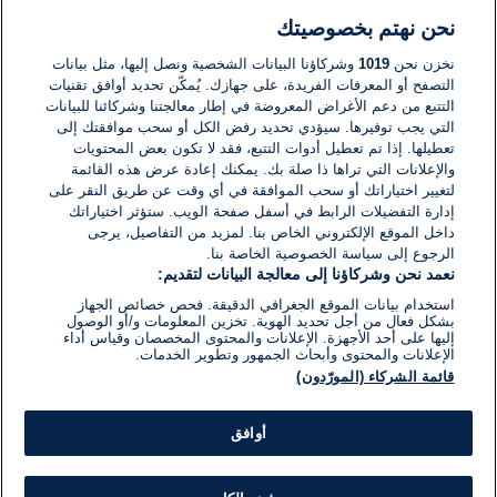
نحن نهتم بخصوصيتك
لا توجد تعليقات مكتوبة حتى الآن. كن الأول!
نخزن نحن
1019
وشركاؤنا البيانات الشخصية ونصل إليها، مثل بيانات
التصفح أو المعرفات الفريدة، على جهازك. يُمكّن تحديد أوافق تقنيات
اكتب تعليقًا جديدًا ...
التتبع من دعم الأغراض المعروضة في إطار معالجتنا وشركائنا للبيانات
التي يجب توفيرها. سيؤدي تحديد رفض الكل أو سحب موافقتك إلى
تعطيلها. إذا تم تعطيل أدوات التتبع، فقد لا تكون بعض المحتويات
والإعلانات التي تراها ذا صلة بك. يمكنك إعادة عرض هذه القائمة
لتغيير اختياراتك أو سحب الموافقة في أي وقت عن طريق النقر على
إدارة التفضيلات الرابط في أسفل صفحة الويب. ستؤثر اختياراتك
داخل الموقع الإلكتروني الخاص بنا. لمزيد من التفاصيل، يرجى
الرجوع إلى سياسة الخصوصية الخاصة بنا.
نعمد نحن وشركاؤنا إلى معالجة البيانات لتقديم:
استخدام بيانات الموقع الجغرافي الدقيقة. فحص خصائص الجهاز
بشكل فعال من أجل تحديد الهوية. تخزين المعلومات و/أو الوصول
إليها على أحد الأجهزة. الإعلانات والمحتوى المخصصان وقياس أداء
الإعلانات والمحتوى وأبحاث الجمهور وتطوير الخدمات.
قائمة الشركاء (المورّدون)
أوافق