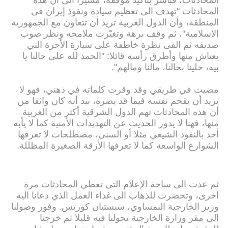
المحادثات، فباشر بتأكيد موقفه، مشيرا الى أن هذه
المحادثات "تهدف الى تعظيم سيادة ونفوذ إيران في
المنطقة، وأن الدول الغربية تريد أن تتعاون مع الجمهورية
الاسلامية"، ثم وقف برهة وتغيّرت ملامحه ونظر صوب
صديقه ثم القى نظرة خاطفة على سيارة الأجرة التي
يعتاش منها وأطرق رأسه قائلا: "الحمد لله على حالنا يا
بيه، خلينا بحالنا، مالنا ومالهم".
مضيت في طريقي وقد وقرت كلماته في ذهني، فهو لا
يريد أن يقحم نفسه فيما قد يضره، بيد أنه كان واثقا من
أن هذه المحادثات تهم الدول الشرقية أكثر من الغربية
منها، فهنا لا يدور الحديث عن التهديدات الأمنية كما لا يأبه
أحد بالنفوذ الشيعي مثلا أو السني، مصطلحات لا تعرفها
الشوارع الواسعة كما لا تعرفها الأزقة الصغيرة المظللة.
ثم عدت الى ساحة الإعلام التي تغطي المحادثات مرة
اخرى، وتحضرت للذهاب الى غداء العمل الذي دعانا اليه
وزير الخارجية النمساوي، سبستيان كورتس. وفور وصولنا
الى مقر وزارة الخارجية تجولنا فيه قليلا ثم خرجنا