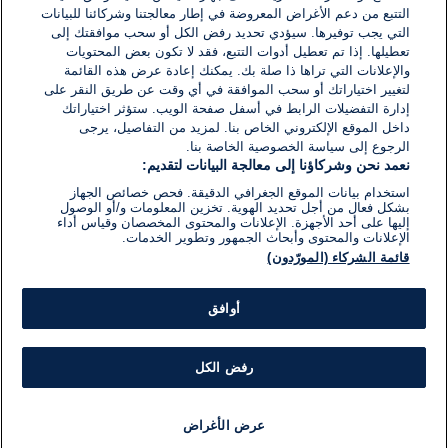
اكتب تعليقًا جديدًا ...
التتبع من دعم الأغراض المعروضة في إطار معالجتنا وشركائنا للبيانات
التي يجب توفيرها. سيؤدي تحديد رفض الكل أو سحب موافقتك إلى
تعطيلها. إذا تم تعطيل أدوات التتبع، فقد لا تكون بعض المحتويات
والإعلانات التي تراها ذا صلة بك. يمكنك إعادة عرض هذه القائمة
لتغيير اختياراتك أو سحب الموافقة في أي وقت عن طريق النقر على
إدارة التفضيلات الرابط في أسفل صفحة الويب. ستؤثر اختياراتك
داخل الموقع الإلكتروني الخاص بنا. لمزيد من التفاصيل، يرجى
الرجوع إلى سياسة الخصوصية الخاصة بنا.
نعمد نحن وشركاؤنا إلى معالجة البيانات لتقديم:
استخدام بيانات الموقع الجغرافي الدقيقة. فحص خصائص الجهاز
بشكل فعال من أجل تحديد الهوية. تخزين المعلومات و/أو الوصول
إليها على أحد الأجهزة. الإعلانات والمحتوى المخصصان وقياس أداء
الإعلانات والمحتوى وأبحاث الجمهور وتطوير الخدمات.
قائمة الشركاء (المورّدون)
أوافق
رفض الكل
عرض الأغراض