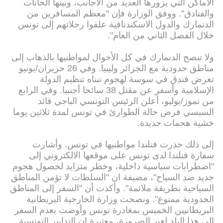
الأماكن التي يزورها العديد من الأجانب، وبينها الحانات
والفنادق". ووفق الوزارة فإن "معظم المسافرين من
الدنمارك والدول الاسكندنافية علقوا رحلاتهم إلى تونس
خلال الفصل الثاني من العام".
ولا تنصح الدنمارك في كل الأحوال لمواطنيها بالذهاب إلى
مناطق حدودية مع الجزائر وليبيا. وفي 26 حزيران/يونيو
تعرض فندق في سوسة لهجوم تبناه تنظيم الدولة
الإسلامية وأسفر عن مقتل 38 سائحا أجنبيا. وفي الرابع
من تموز/يوليو، أعلن الرئيس التونسي الباجي قائد
السبسي فرض حالة الطوارئ في تونس لمدة ثلاثين يوما
خشية هجمات جديدة.
إلى ذلك حذرت فنلندا مواطنيها في تونس. وأشارت
سفارة فنلندا لدى تونس على موقعها الالكتروني إلى
"اضطرابات سياسية داخلية، وخطر متزايد لحصول هجوم
جديد ضد السياح"، مضيفة ان "السلطات لا تؤمن المناطق
السياحية بطريقة ملائمة". وأكدت أن "السفر إلى المناطق
الحدودية ممنوع". ونصحت وزارة الخارجية البريطانية
البريطانيين الخميس بمغادرة تونس وأوصت بعدم السفر
إلى هذا البلد لغير الضرورة، معتبرة ان التدابير التونسية