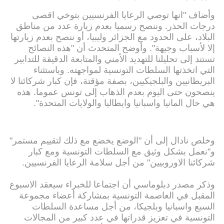
وأضاف "انها توصي الرعايا الفرنسيين بتوخي اقصى
درجات الحذر. وننصح رسميا بعدم زيارة عدد من مناطق
البلاد، على الحدود مع الجزائر وليبيا، أو ننصح بعدم زيارتها
إلا لأسباب وجيهة". وأوضح المتحدث أن "هذه النصائح
تستند إلى تحليلنا للتهديد الأمني والمتابعة الدقيقة للتدابير
التي اتخذتها السلطات التونسية لمواجهته. وباستثناء
البريطانيين والبلجيكيين، بصفة مؤقتة، فإن كبار شركائنا لا
ينصحون حتى اليوم بعدم الذهاب إلى تونس عموما. هذه
هي حال المانيا واسبانيا وايطاليا والولايات المتحدة".
وخلص نادال إلى أن "الوضع يخضع مع ذلك لتقييم مستمر"
و"نعمل بشكل وثيق مع السلطات التونسية ومع كبار
شركائنا الاوروبيين" من أجل سلامة الرعايا الفرنسيين.
وذكر مصدر دبلوماسي أن اجتماعا للخبراء سيعقد الاسبوع
المقبل في العاصمة التونسية بمشاركة أعضاء مجموعة
السبع واسبانيا وبلجيكا، من أجل مساعدة السلطات
التونسية في تعزيز قدراتها في عدد كبير من المجالات