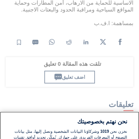
الاساسية للحماية من الارهاب، أمن المطارات وحماية
المواقع السياحية ومراقبة الحدود والبعثات الاجنبية.
بمساهمة: ا.ف.ب
تلقت هذه المقالة 0 تعليق
اضف تعليق
تعليقات
نحن نهتم بخصوصيتك
لا توجد تعليقات مكتوبة حتى الآن. كن الأول!
نخزن نحن
1019
وشركاؤنا البيانات الشخصية ونصل إليها، مثل بيانات
التصفح أو المعرفات الفريدة، على جهازك. يُمكّن تحديد أوافق تقنيات