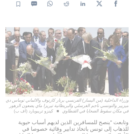
وزراء الداخلية (من اليسار) الفرنسي برنار كازنوف والالماني توماس دي
ميزيير والتونسي ناجم الغرسلي والبريطانية تيريزا ماي يضعون الزهور
في مكان سقوط الضحايا في القنطاوي
كينزو تريبويارد (اف ب)
وتابعت "ينصح للمسافرين الذين لديهم أسباب حيوية
للذهاب إلى تونس باتخاذ تدابير وقائية خصوصا في