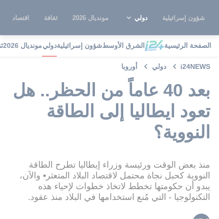
شؤون إسرائيلية
دولي
مونديال 2026
ثقافة
اقتصاد
الصفحة الرئيسية
الشرق الأوسط
شؤون إسرائيلية
دولي
مونديال 2026
ث
i24NEWS
دولي
أوروبا
بعد 40 عاماً من الحظر.. هل
تعود ايطاليا إلى الطاقة
النووية؟
منذ بعض الوقت ورئيسة وزراء إيطاليا تطرح الطاقة
النووية كحبل نجاة محتمل لاقتصاد البلاد المتعثر• والآن،
يبدو أن حكومتها تخطط لاتخاذ خطوات لإحياء هذه
التكنولوجيا - التي مُنع استخدامها في البلاد منذ عقود.