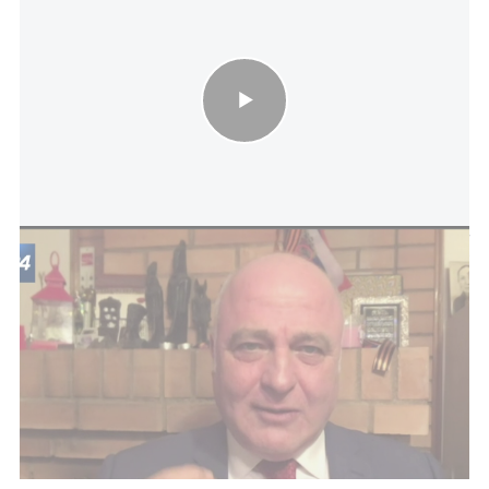
"ترامب غير تقليدي ويتمتع بجرأة غير طبيعية.. وايران تملك صواريخ
قادرة على إغراق حاملات طائرات"
بحسب تلك المصادر التي تحدثت شريطة عدم الكشف
عن هويتها، خرج مسؤولون إيطاليون إلى كندا لفحص
تصاميم تكنولوجية متقدمة عن كثب، وأُجريت محادثات
مع جهات في فرنسا لدراسة نموذجها التشغيلي
والصناعي. في الوقت نفسه، تجري مناقشات داخلية
حول خيارات تكنولوجية قادمة من كوريا الجنوبية
والولايات المتحدة.