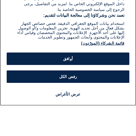
داخل الموقع الإلكتروني الخاص بنا. لمزيد من التفاصيل، يرجى
الرجوع إلى سياسة الخصوصية الخاصة بنا.
نعمد نحن وشركاؤنا إلى معالجة البيانات لتقديم:
استخدام بيانات الموقع الجغرافي الدقيقة. فحص خصائص الجهاز
بشكل فعال من أجل تحديد الهوية. تخزين المعلومات و/أو الوصول
إليها على أحد الأجهزة. الإعلانات والمحتوى المخصصان وقياس أداء
الإعلانات والمحتوى وأبحاث الجمهور وتطوير الخدمات.
قائمة الشركاء (المورّدون)
أوافق
رفض الكل
عرض الأغراض
أخبار
أخبار هامة
مجانا
مذياع
برنامج
معلومات
فئ
اللجنة التنفيذية i24NEWS
ملخ