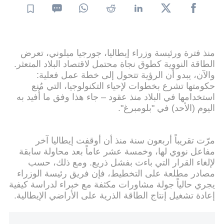
منذ فترة ورئيسة وزراء إيطاليا، جورجيا ميلوني، تعرض
الطاقة النووية كطوق نجاة محتمل لاقتصاد البلاد المتعثر.
والآن، يبدو أن الرؤية تتحول إلى خطة عمل فعلية:
حكومتها تشرع بخطوات لإحياء التكنولوجيا، التي مُنع
استخدامها في البلاد منذ عقود – جاء هذا وفق ما أُفيد به
اليوم (الأحد) في "بلومبرغ".
مرّت تقريباً أربعون سنة منذ أن أوقفت إيطاليا آخر
مفاعل نووي لها، وخمسة عشر عاماً بعد محاولة سابقة
لإلغاء القرار التي باءت بفشل ذريع. ومع ذلك، حسب
مصادر مطلعة على التخطيط، فإن فريق رئيسة الوزراء
يجري حالياً جولة مشاورات مكثفة مع خبراء لدراسة كيفية
إعادة تشغيل إنتاج الطاقة الذرية على الأراضي الإيطالية.