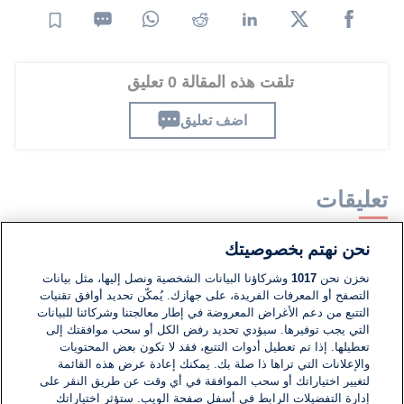
تلقت هذه المقالة 0 تعليق
اضف تعليق
تعليقات
نحن نهتم بخصوصيتك
لا توجد تعليقات مكتوبة حتى الآن. كن الأول!
نخزن نحن
1017
وشركاؤنا البيانات الشخصية ونصل إليها، مثل بيانات
التصفح أو المعرفات الفريدة، على جهازك. يُمكّن تحديد أوافق تقنيات
اكتب تعليقًا جديدًا ...
التتبع من دعم الأغراض المعروضة في إطار معالجتنا وشركائنا للبيانات
التي يجب توفيرها. سيؤدي تحديد رفض الكل أو سحب موافقتك إلى
تعطيلها. إذا تم تعطيل أدوات التتبع، فقد لا تكون بعض المحتويات
والإعلانات التي تراها ذا صلة بك. يمكنك إعادة عرض هذه القائمة
لتغيير اختياراتك أو سحب الموافقة في أي وقت عن طريق النقر على
إدارة التفضيلات الرابط في أسفل صفحة الويب. ستؤثر اختياراتك