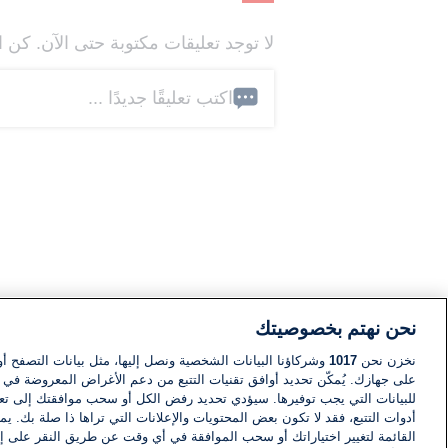
لا توجد تعليقات مكتوبة حتى الآن. كن ا
اكتب تعليقًا جديدًا ...
نحن نهتم بخصوصيتك
نخزن نحن
1017
وشركاؤنا البيانات الشخصية ونصل إليها، مثل بيانات التصفح أو
على جهازك. يُمكّن تحديد أوافق تقنيات التتبع من دعم الأغراض المعروضة في إط
للبيانات التي يجب توفيرها. سيؤدي تحديد رفض الكل أو سحب موافقتك إلى تعط
أدوات التتبع، فقد لا تكون بعض المحتويات والإعلانات التي تراها ذا صلة بك. 
القائمة لتغيير اختياراتك أو سحب الموافقة في أي وقت عن طريق النقر على إد