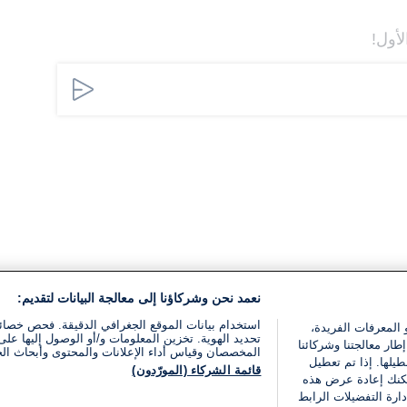
لأول!
نعمد نحن وشركاؤنا إلى معالجة البيانات لتقديم:
استخدام بيانات الموقع الجغرافي الدقيقة. فحص خصا
 المعرفات الفريدة،
تحديد الهوية. تخزين المعلومات و/أو الوصول إليها على 
ار معالجتنا وشركائنا
المخصصان وقياس أداء الإعلانات والمحتوى وأبحاث ال
يلها. إذا تم تعطيل
قائمة الشركاء (المورّدون)
يمكنك إعادة عرض هذه
ارة التفضيلات الرابط