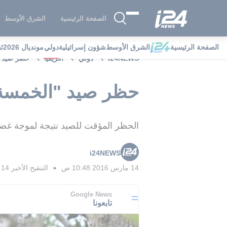
الصفحة الرئيسية
الشرق الأوسط
الصفحة الرئيسية
الشرق الأوسط
شؤون إسرائيلية
دولي
مونديال 2026
ث
i24NEWS
دولي
افريقيا
حظر صيد "
حظر صيد "الخمسة ا
الحظر المؤقت للصيد نتيجة لموجة غضب
i24NEWS
14 مارس 2016 10:48 ص
التنقيح الأخير
14 مارس 2016 11:17 ص
■
Google News
تابعونا