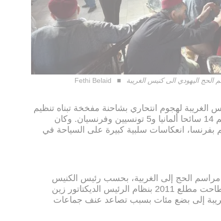
لحج اليهودي الى كنيس الغريبة
Fethi Belaid
بريل 2002 تعرض كنيس الغريبة لهجوم انتحاري بشاحنة مفخخة تبناه تنظيم
القاعدة وأسفر عن مقتل 21 شخصا هم 14 سائحا ألمانيا و5 تونسيين وفرنسيان. وكان
 بفرنسا، انعكاسات سلبية كبيرة على السياحة في
ارك 8000 يهودي في مراسم الحج إلى الغربية، بحسب رئيس الكنيس
بيريس الطرابلسي. وبعد الثورة التي أطاحت مطلع 2011 بنظام الرئيس الديكتاتور زين
غريبة إلى بضع مئات بسبب تصاعد عنف جماعات