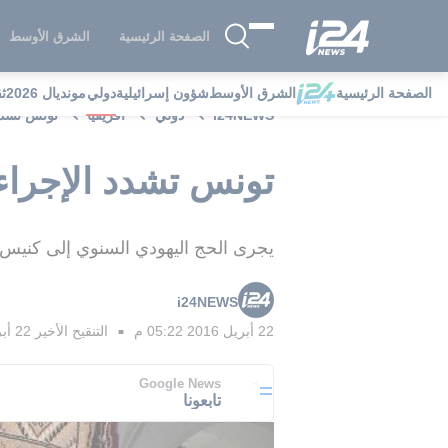
الصفحة الرئيسية
الشرق الأوسط
الصفحة الرئيسية
الشرق الأوسط
شؤون إسرائيلية
دولي
مونديال 2026
ث
i24NEWS
دولي
افريقيا
تونس تشدد 
تونس تشدد الإجراءا
يجرى الحج اليهودي السنوي إلى كنيس الغريبة في جزيرة جربة يومي
i24NEWS
22 أبريل 2016 05:22 م
التنقيح الأخير
22 أبريل 2016 05:39 م
■
Google News
تابعونا