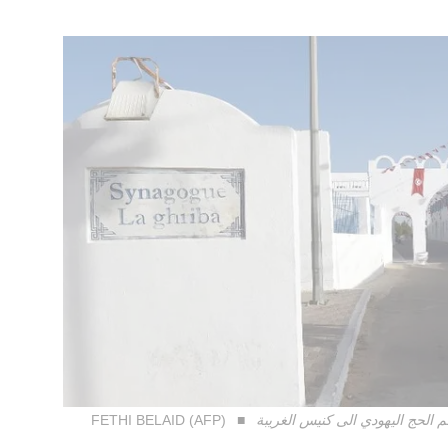
لحج اليهودي الى كنيس الغريبة
FETHI BELAID (AFP)