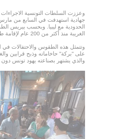
وعززت السلطات التونسية الاجراءات ا
جهادية استهدفت في السابع من مارس/آ
الحدودية مع ليبيا. وبحسب بيريس الطر
الغريبة منذ أكثر من 200 عام لإقامة طقوس دينية واحتفالات "الهيلولة".
وتتمثل هذه الطقوس والاحتفالات في
على "بركة" حاخاماته وذبح قرابين والغن
والذي يشتهر بصناعته يهود تونس دون 