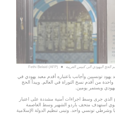
لحج اليهودي الى كنيس الغريبة
Fethi Belaid (AFP)
يهود تونسيين وأجانب باعتباره أقدم معبد يهودي في
احدة من أقدم نسخ التوراة في العالم. ويبدأ الحج
ليهودي ويستمر يومين.
 الحج الذي جرى وسط اجراءات أمنية مشددة على اعتبار
موي استهدف متحف باردو الشهير وسط العاصمة
قتل 21 سائحا اجنبيا وشرطي تونسي واحد. وتبنى تنظيم الدولة الإسلامية