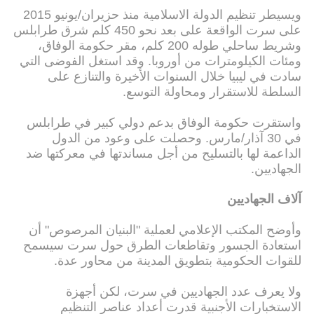
ويسيطر تنظيم الدولة الاسلامية منذ حزيران/يونيو 2015
على سرت الواقعة على بعد نحو 450 كلم شرق طرابلس
وشريط ساحلي طوله 200 كلم، مقر حكومة الوفاق،
ومئات الكيلومترات من أوروبا. وقد استغل الفوضى التي
سادت في ليبيا خلال السنوات الأخيرة والتنازع على
السلطة للاستقرار ومحاولة التوسع.
واستقرت حكومة الوفاق بدعم دولي كبير في طرابلس
في 30 آذار/مارس. وحصلت على وعود من الدول
الداعمة لها بالتسليح من أجل مساندتها في معركتها ضد
الجهاديين.
آلاف الجهاديين
وأوضح المكتب الإعلامي لعملية "البنيان المرصوص" أن
استعادة الجسور وتقاطعات الطرق حول سرت سيسمح
للقوات الحكومية بتطويق المدينة من محاور عدة.
ولا يعرف عدد الجهاديين في سرت، لكن أجهزة
الاستخبارات الأجنبية قدرت أعداد عناصر التنظيم