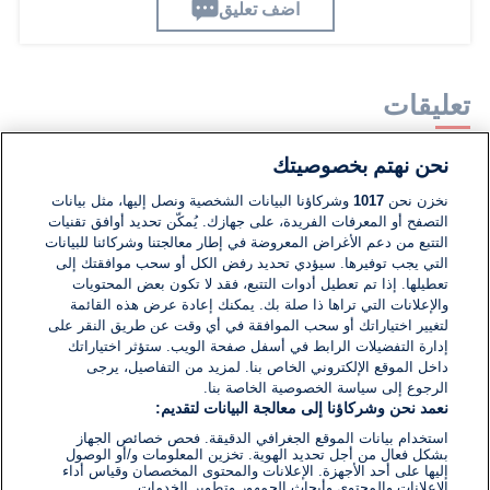
اضف تعليق
تعليقات
نحن نهتم بخصوصيتك
لا توجد تعليقات مكتوبة حتى الآن. كن الأول!
نخزن نحن
1017
وشركاؤنا البيانات الشخصية ونصل إليها، مثل بيانات
التصفح أو المعرفات الفريدة، على جهازك. يُمكّن تحديد أوافق تقنيات
اكتب تعليقًا جديدًا ...
التتبع من دعم الأغراض المعروضة في إطار معالجتنا وشركائنا للبيانات
التي يجب توفيرها. سيؤدي تحديد رفض الكل أو سحب موافقتك إلى
تعطيلها. إذا تم تعطيل أدوات التتبع، فقد لا تكون بعض المحتويات
والإعلانات التي تراها ذا صلة بك. يمكنك إعادة عرض هذه القائمة
لتغيير اختياراتك أو سحب الموافقة في أي وقت عن طريق النقر على
إدارة التفضيلات الرابط في أسفل صفحة الويب. ستؤثر اختياراتك
داخل الموقع الإلكتروني الخاص بنا. لمزيد من التفاصيل، يرجى
الرجوع إلى سياسة الخصوصية الخاصة بنا.
نعمد نحن وشركاؤنا إلى معالجة البيانات لتقديم:
استخدام بيانات الموقع الجغرافي الدقيقة. فحص خصائص الجهاز
بشكل فعال من أجل تحديد الهوية. تخزين المعلومات و/أو الوصول
إليها على أحد الأجهزة. الإعلانات والمحتوى المخصصان وقياس أداء
الإعلانات والمحتوى وأبحاث الجمهور وتطوير الخدمات.