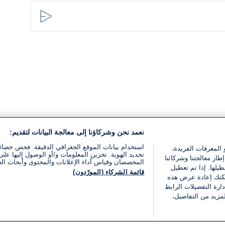
نعمد نحن وشركاؤنا إلى معالجة البيانات لتقديم:
استخدام بيانات الموقع الجغرافي الدقيقة. فحص خصا
 المعرفات الفريدة،
تحديد الهوية. تخزين المعلومات و/أو الوصول إليها على 
ار معالجتنا وشركائنا
المخصصان وقياس أداء الإعلانات والمحتوى وأبحاث ال
يلها. إذا تم تعطيل
قائمة الشركاء (المورّدون)
يمكنك إعادة عرض هذه
ارة التفضيلات الرابط
مزيد من التفاصيل،
مجانا