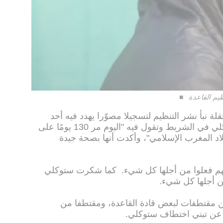
يم القاعدة
تقلة نبأ نشر التنظيم لتسجيلا مصوّرا يهدد فيه أحد
مقاتلي التنظيم بذبحها. كما تظهر ستوكلي في الشريط وتقول فيه "اليوم مر 130 يومًا على
د المغرب الإسلامي"، وأكدت أنها بصحة جيدة
أنهم فعلوا من أجلها كل شيء. كما شكرت ستوكلي
ن أجلها كل شيء.
2.49 ثانية، ويتضمن مقتطفات لبعض قادة القاعدة، ومقتطفا من
 عن تبني اختطاف ستوكلي.