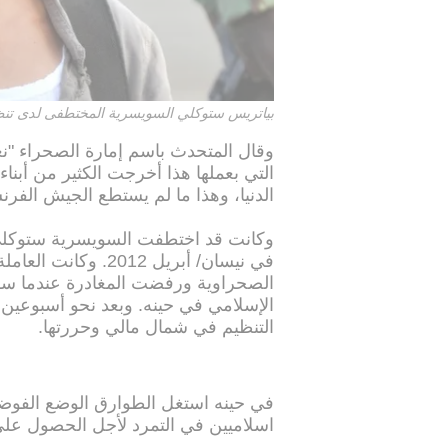
بياتريس ستوكلي السويسرية المختطفى لدى تنظ
وقال المتحدث باسم إمارة الصحراء "ن
التي بعملها هذا أخرجت الكثير من أبنا
الدنيا، وهذا ما لم يستطع الجيش الفرن
وكانت قد اختطفت السويسرية ستوكلي 
في نيسان/ أبريل 012
الصحراوية ورفضت المغادرة عندما سق
الإسلامي في حينه. وبعد نحو أسبوعين
التنظيم في شمال مالي وحررتها.
في حينه استغل الطوارق الوضع الفوضو
اسلاميين في التمرد لأجل الحصول على