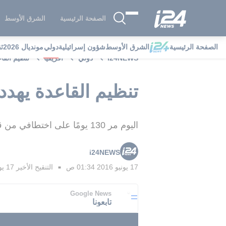
الصفحة الرئيسية
الشرق الأوسط
الصفحة الرئيسية
الشرق الأوسط
شؤون إسرائيلية
دولي
مونديال 2026
ث
i24NEWS
دولي
افريقيا
تنظيم القا
تنظيم القاعدة يهدد
اليوم مر 130 يومًا على اختطافي من قبل تنظيم القاعدة فى بلاد المغرب الإسلامي"، وأكدت أنها بصحة جيدة
i24NEWS
17 يونيو 2016 01:34 ص
التنقيح الأخير
17 يونيو 2016 01:50 ص
■
Google News
تابعونا