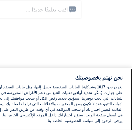
اكتب تعليقًا جديدًا ...
نحن نهتم بخصوصيتك
نخزن نحن
1017
وشركاؤنا البيانات الشخصية ونصل إليها، مثل بيانات التصفح أو
على جهازك. يُمكّن تحديد أوافق تقنيات التتبع من دعم الأغراض المعروضة في إط
للبيانات التي يجب توفيرها. سيؤدي تحديد رفض الكل أو سحب موافقتك إلى تعط
أدوات التتبع، فقد لا تكون بعض المحتويات والإعلانات التي تراها ذا صلة بك. 
القائمة لتغيير اختياراتك أو سحب الموافقة في أي وقت عن طريق النقر على إد
في أسفل صفحة الويب. ستؤثر اختياراتك داخل الموقع الإلكتروني الخاص بنا. ل
يرجى الرجوع إلى سياسة الخصوصية الخاصة بنا.
أخبار
أخبار هامة