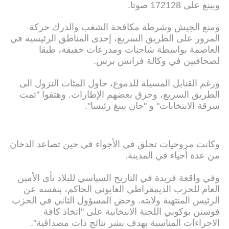
وبينغ على 172128 صوتا.
ومنع الجيش وشرطة مكافحة الشغب والدرك حركة
المرور على الطريق السريع، إحدى المناطق الرئيسية في
العاصمة بواسطة شاحنات ومدرعات خفيفة، طبقا
لصحافيين في وكالة فرانس برس.
ورغم القنابل المسيلة للدموع، حاول المئات النزول الى
الطريق السريع، وحرق بعضهم الإطارات. وهتفوا "تمت
سرقة الانتخابات" و "جان بينغ رئيسا".
وكانت مروحيات تحلق في الأجواء في حين تصاعد الدخان
من عدة أحياء في المدينة.
وفي واقعة فريدة في التاريخ السياسي للبلاد نأى الأمين
العام للحزب الديمقراطي الغابوني الحاكم، بنفسه عن
الرئيس المنتهية ولايته. وحض المسؤول الثاني في الحزب
فوستن بوكوبي اللجنة الانتخابية على "اتخاذ كافة
الاجراءات المناسبة بهدف نشر نتائج ذات مصداقية".