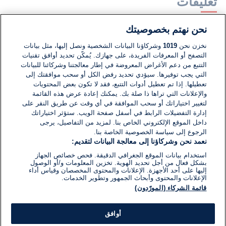
تعليقات
نحن نهتم بخصوصيتك
لا توجد تعليقات مكتوبة حتى الآن. كن الأول!
نخزن نحن
1019
وشركاؤنا البيانات الشخصية ونصل إليها، مثل بيانات
التصفح أو المعرفات الفريدة، على جهازك. يُمكّن تحديد أوافق تقنيات
اكتب تعليقًا جديدًا ...
التتبع من دعم الأغراض المعروضة في إطار معالجتنا وشركائنا للبيانات
التي يجب توفيرها. سيؤدي تحديد رفض الكل أو سحب موافقتك إلى
تعطيلها. إذا تم تعطيل أدوات التتبع، فقد لا تكون بعض المحتويات
والإعلانات التي تراها ذا صلة بك. يمكنك إعادة عرض هذه القائمة
لتغيير اختياراتك أو سحب الموافقة في أي وقت عن طريق النقر على
إدارة التفضيلات الرابط في أسفل صفحة الويب. ستؤثر اختياراتك
داخل الموقع الإلكتروني الخاص بنا. لمزيد من التفاصيل، يرجى
الرجوع إلى سياسة الخصوصية الخاصة بنا.
نعمد نحن وشركاؤنا إلى معالجة البيانات لتقديم:
استخدام بيانات الموقع الجغرافي الدقيقة. فحص خصائص الجهاز
بشكل فعال من أجل تحديد الهوية. تخزين المعلومات و/أو الوصول
إليها على أحد الأجهزة. الإعلانات والمحتوى المخصصان وقياس أداء
الإعلانات والمحتوى وأبحاث الجمهور وتطوير الخدمات.
قائمة الشركاء (المورّدون)
أوافق