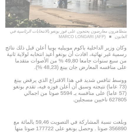
متظاهرون معارضون يحتجون على فوز بونغو بالانتخابات الرئاسية في
الغابون
MARCO LONGARI (AFP)
وكان وزير الداخلية باكوم موبيليه بوبيا أعلن قبل ذلك نتائج
رسمية غير نهائية، افادت أن بونغو أعيد انتخابه لولاية ثانية
من سبع سنوات جامعا 49,80 % من الأصوات متقدما
على منافسه المعارض جان بينغ (48,23 %).
ووسط تنافس شديد في هذا الاقتراع الذي يرفض بينغ
(73 عاما) نتيجته وسبق أن أعلن فوزه فيه، تقدم بونغو
(57 عاما) على منافسه بـ 5594 صوتا من اجمالي
627805 ناخبين مسجلين.
وبلغت نسبة المشاركة في التصويت 59,46 بالمائة مع
356890 صوتا . وحصل بونغو على 177722 صوتا منها