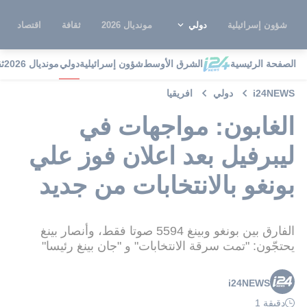
شؤون إسرائيلية
دولي
مونديال 2026
ثقافة
اقتصاد
الصفحة الرئيسية
الشرق الأوسط
شؤون إسرائيلية
دولي
مونديال 2026
ث
i24NEWS
دولي
افريقيا
الغابون: مواجهات في
ليبرفيل بعد اعلان فوز علي
بونغو بالانتخابات من جديد
الفارق بين بونغو وبينغ 5594 صوتا فقط، وأنصار بينغ
يحتجّون: "تمت سرقة الانتخابات" و "جان بينغ رئيسا"
i24NEWS
دقيقة 1