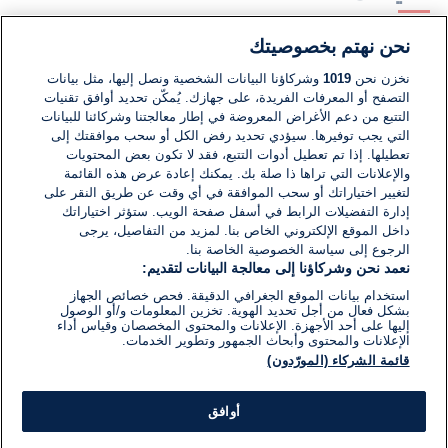
نحن نهتم بخصوصيتك
لا توجد تعليقات مكتوبة حتى الآن. كن الأول!
نخزن نحن
1019
وشركاؤنا البيانات الشخصية ونصل إليها، مثل بيانات
التصفح أو المعرفات الفريدة، على جهازك. يُمكّن تحديد أوافق تقنيات
اكتب تعليقًا جديدًا ...
التتبع من دعم الأغراض المعروضة في إطار معالجتنا وشركائنا للبيانات
التي يجب توفيرها. سيؤدي تحديد رفض الكل أو سحب موافقتك إلى
تعطيلها. إذا تم تعطيل أدوات التتبع، فقد لا تكون بعض المحتويات
والإعلانات التي تراها ذا صلة بك. يمكنك إعادة عرض هذه القائمة
لتغيير اختياراتك أو سحب الموافقة في أي وقت عن طريق النقر على
إدارة التفضيلات الرابط في أسفل صفحة الويب. ستؤثر اختياراتك
داخل الموقع الإلكتروني الخاص بنا. لمزيد من التفاصيل، يرجى
الرجوع إلى سياسة الخصوصية الخاصة بنا.
نعمد نحن وشركاؤنا إلى معالجة البيانات لتقديم:
استخدام بيانات الموقع الجغرافي الدقيقة. فحص خصائص الجهاز
بشكل فعال من أجل تحديد الهوية. تخزين المعلومات و/أو الوصول
إليها على أحد الأجهزة. الإعلانات والمحتوى المخصصان وقياس أداء
الإعلانات والمحتوى وأبحاث الجمهور وتطوير الخدمات.
قائمة الشركاء (المورّدون)
أوافق