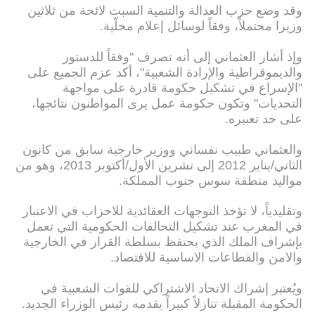
وقد وضع حزب العدالة والتنمية السبت لائحة من ثلاثين
وزيرا محتملاً، وفقاً لوسائل إعلام محلّية.
وإذ أشار العثماني إلى أنه تصرف "وفقاً للدستور
والديموقراطية والإرادة الشعبية"، أكد عزم الجميع على
"الإسراع في تشكيل حكومة قادرة على مواجهة
التحديات" وتكون حكومة عمل يرى المواطنون نتائجها،
على حد تعبيره.
والعثماني طبيب نفساني ووزير خارجية سابق من كانون
الثاني/يناير 2012 إلى تشرين الأول/أكتوبر 2013، وهو من
مواليد منطقة سوس جنوب المملكة.
وتقليدياً، لا تؤخذ التوجهات العقائدية للاحزاب في الاعتبار
في المغرب عند تشكيل التحالفات الحكومية التي تعمل
بإشراف الملك الذي يحتفظ بسلطة القرار في الخارجية
والامن والقطاعات الاساسية للاقتصاد.
ويُعتبر إشراك الاتحاد الاشتراكي للقوات الشعبية في
الحكومة المقبلة تنازلاً كبيراً يقدمه رئيس الوزراء الجديد.