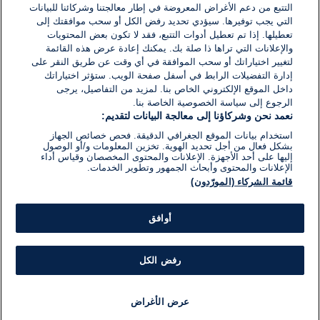
اكتب تعليقًا جديدًا ...
التتبع من دعم الأغراض المعروضة في إطار معالجتنا وشركائنا للبيانات
التي يجب توفيرها. سيؤدي تحديد رفض الكل أو سحب موافقتك إلى
تعطيلها. إذا تم تعطيل أدوات التتبع، فقد لا تكون بعض المحتويات
والإعلانات التي تراها ذا صلة بك. يمكنك إعادة عرض هذه القائمة
لتغيير اختياراتك أو سحب الموافقة في أي وقت عن طريق النقر على
إدارة التفضيلات الرابط في أسفل صفحة الويب. ستؤثر اختياراتك
داخل الموقع الإلكتروني الخاص بنا. لمزيد من التفاصيل، يرجى
الرجوع إلى سياسة الخصوصية الخاصة بنا.
نعمد نحن وشركاؤنا إلى معالجة البيانات لتقديم:
استخدام بيانات الموقع الجغرافي الدقيقة. فحص خصائص الجهاز
بشكل فعال من أجل تحديد الهوية. تخزين المعلومات و/أو الوصول
إليها على أحد الأجهزة. الإعلانات والمحتوى المخصصان وقياس أداء
الإعلانات والمحتوى وأبحاث الجمهور وتطوير الخدمات.
قائمة الشركاء (المورّدون)
أوافق
رفض الكل
عرض الأغراض
أخبار
أخبار هامة
مجانا
مذياع
برنامج