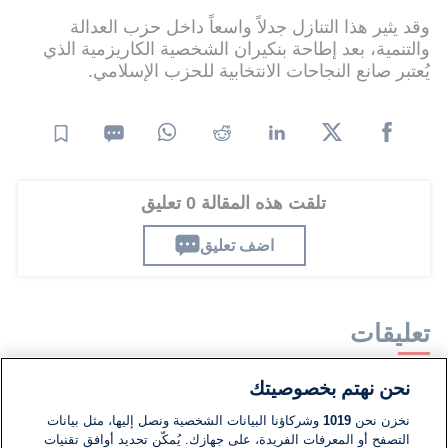
وقد يثير هذا التنازل جدلاً واسعاً داخل حزب العدالة
والتنمية، بعد إطاحة بنكيران الشخصية الكاريزمية الذي
يُعتبر صانع النجاحات الانتخابية للحزب الإسلامي.
تلقت هذه المقالة 0 تعليق
اضف تعليق
تعليقات
نحن نهتم بخصوصيتك
لا توجد تعليقات مكتوبة حتى الآن. كن الأول!
نخزن نحن
1019
وشركاؤنا البيانات الشخصية ونصل إليها، مثل بيانات
التصفح أو المعرفات الفريدة، على جهازك. يُمكّن تحديد أوافق تقنيات