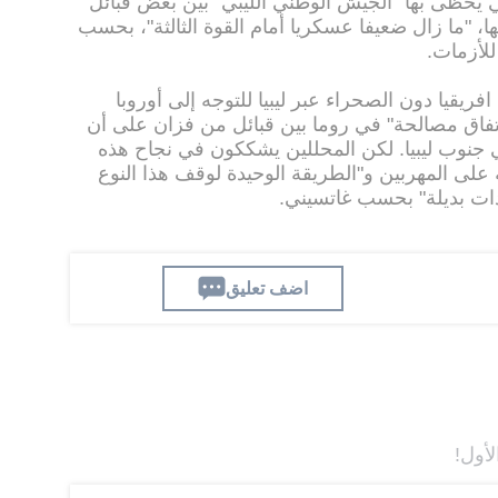
 يحظى بها "الجيش الوطني الليبي" بين بعض قبائل
ا، "ما زال ضعيفا عسكريا أمام القوة الثالثة"، بحسب
للأزمات.
قيا دون الصحراء عبر ليبيا للتوجه إلى أوروبا
تفاق مصالحة" في روما بين قبائل من فزان على أن
من الحدود في جنوب ليبيا. لكن المحللين يشككون في نجاح هذه
على المهربين و"الطريقة الوحيدة لوقف هذا النوع
دات بديلة" بحسب غاتسيني.
اضف تعليق
لأول!