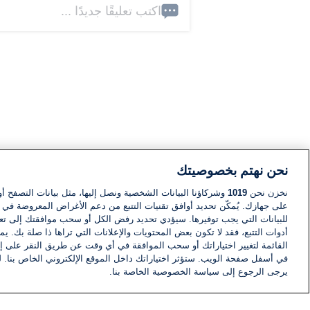
اكتب تعليقًا جديدًا ...
نحن نهتم بخصوصيتك
نخزن نحن
1019
وشركاؤنا البيانات الشخصية ونصل إليها، مثل بيانات التصفح أو
على جهازك. يُمكّن تحديد أوافق تقنيات التتبع من دعم الأغراض المعروضة في إط
للبيانات التي يجب توفيرها. سيؤدي تحديد رفض الكل أو سحب موافقتك إلى تعط
أدوات التتبع، فقد لا تكون بعض المحتويات والإعلانات التي تراها ذا صلة بك. 
القائمة لتغيير اختياراتك أو سحب الموافقة في أي وقت عن طريق النقر على إد
في أسفل صفحة الويب. ستؤثر اختياراتك داخل الموقع الإلكتروني الخاص بنا. ل
يرجى الرجوع إلى سياسة الخصوصية الخاصة بنا.
أخبار
أخبار هامة