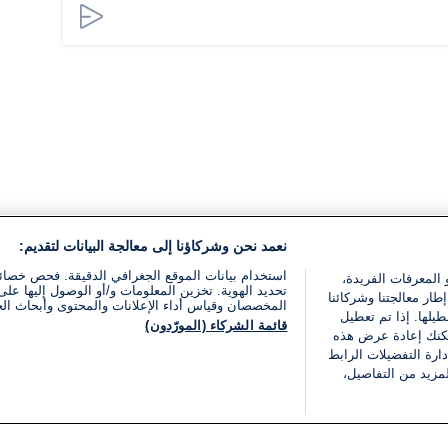
نعمد نحن وشركاؤنا إلى معالجة البيانات لتقديم:
استخدام بيانات الموقع الجغرافي الدقيقة. فحص خصا
 المعرفات الفريدة،
تحديد الهوية. تخزين المعلومات و/أو الوصول إليها على 
ار معالجتنا وشركائنا
المخصصان وقياس أداء الإعلانات والمحتوى وأبحاث ال
يلها. إذا تم تعطيل
قائمة الشركاء (المورّدون)
يمكنك إعادة عرض هذه
ارة التفضيلات الرابط
مزيد من التفاصيل،
مجانا