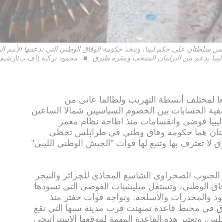
ط نظام معمر القذافي عام 2011، تتنافس سلطتان على حكم ليبيا، وتتخذ حكومة الوفاق الوطني التي ت
بيا بدعم من البرلمان المنتخب ومقره طبرق
محمود تركية (اف ب/ارشيف
عا لمختلف أنشطة التهريب ولطالما عانى من
ية الحسابات بين الخصوم السياسيين شمالا الساعين
يبيا فوضى وانقسامات منذ اطاحة نظام معمر
افس فيها سلطتان هما حكومة وفاق وطني في طرابلس تحظى
لا تعترف بها وتتبع لها قوات "الجيش الوطني الليبي"
 الجنوب الصحراوي الشاسع المحاذي للجزائر والنيجر
ق الوطني، وتستغل ميليشيات الفوضى التي تسودها
ود والمخدرات والأسلحة. وتواجه قوات حفتر منذ
 في محيط قاعدة تمنهنت قرب مدينة سبها التي تقع
كلم جنوب طرابلس. وتعتبر هذه القاعدة المهمة لموقعها الاستراتيجي