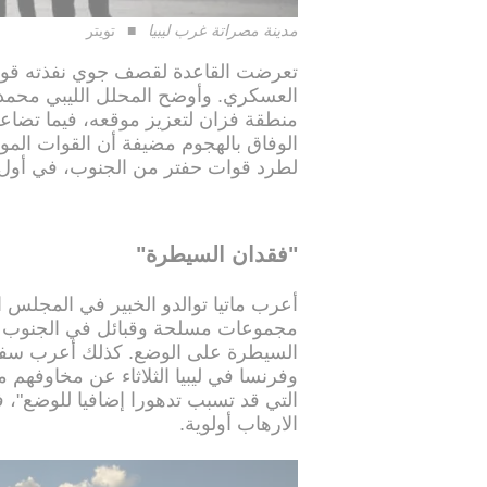
مدينة مصراتة غرب ليبيا
تويتر
تعرضت القاعدة لقصف جوي نفذته قوات ح
العسكري. وأوضح المحلل الليبي محمد 
منطقة فزان لتعزيز موقعه، فيما تضاعف
الوفاق بالهجوم مضيفة أن القوات المو
لطرد قوات حفتر من الجنوب، في أول ت
"فقدان السيطرة"
أعرب ماتيا توالدو الخبير في المجلس ا
مجموعات مسلحة وقبائل في الجنوب "ع
السيطرة على الوضع. كذلك أعرب سفراء
وفرنسا في ليبيا الثلاثاء عن مخاوفهم
التي قد تسبب تدهورا إضافيا للوضع"،
الارهاب أولوية.