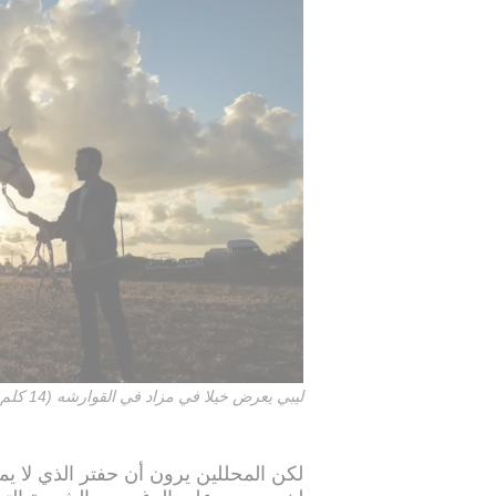
ليبي يعرض خيلا في مزاد في القوارشه (14 كلم شرق بنغازي) في 30 آذار/مارس 2017
لكن المحللين يرون أن حفتر الذي لا يمل