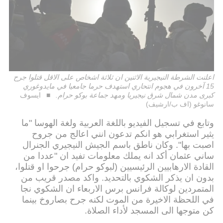
اعلنت الشرطة النيجيرية الاثنين ان ثلاثة اشخاص على الاقل قتلوا جرح
15 آخرون في هجوم انتحاري استهدف حرما جامعيا في مايدوغوري
كبرى مدن شمال شرق نيجيريا ومهد جماعة بوكو حرام.
ايسوف
سانوغو (اف ب/ارشيف)
وتابع في تسجيل الفيديو باللغة العربية ولغة الهوسا "ما
يثير استغرابي هو انكم تدعون انني اعالج من جروح
اصبت بها". وكان ناطق باسم الجيش النيجيري الجنرال
ساني عثمان أكد انه يملك معلومات تفيد ان "عددا من
القادة الارهابيين الرئيسيين (لبوكو حرام) جرحوا او قتلوا،
بدون ان يذكر الشكوي بالتحديد. واكد مصدر قريب من
المتمردين لوكالة فرانس برس الاربعاء ان الشكوي نجا
في اللحظة الاخيرة من الموت لكنه جرح بصاروخ بينما
كن متوجها الى المسجد لأداء الصلاة.