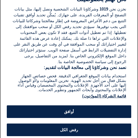
لا توجد تعليقات مكتوبة حتى الآن. كن الأول!
نخزن نحن
1019
وشركاؤنا البيانات الشخصية ونصل إليها، مثل بيانات
التصفح أو المعرفات الفريدة، على جهازك. يُمكّن تحديد أوافق تقنيات
اكتب تعليقًا جديدًا ...
التتبع من دعم الأغراض المعروضة في إطار معالجتنا وشركائنا للبيانات
التي يجب توفيرها. سيؤدي تحديد رفض الكل أو سحب موافقتك إلى
تعطيلها. إذا تم تعطيل أدوات التتبع، فقد لا تكون بعض المحتويات
والإعلانات التي تراها ذا صلة بك. يمكنك إعادة عرض هذه القائمة
لتغيير اختياراتك أو سحب الموافقة في أي وقت عن طريق النقر على
إدارة التفضيلات الرابط في أسفل صفحة الويب. ستؤثر اختياراتك
داخل الموقع الإلكتروني الخاص بنا. لمزيد من التفاصيل، يرجى
الرجوع إلى سياسة الخصوصية الخاصة بنا.
نعمد نحن وشركاؤنا إلى معالجة البيانات لتقديم:
استخدام بيانات الموقع الجغرافي الدقيقة. فحص خصائص الجهاز
بشكل فعال من أجل تحديد الهوية. تخزين المعلومات و/أو الوصول
إليها على أحد الأجهزة. الإعلانات والمحتوى المخصصان وقياس أداء
الإعلانات والمحتوى وأبحاث الجمهور وتطوير الخدمات.
قائمة الشركاء (المورّدون)
أوافق
رفض الكل