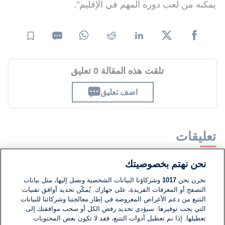
يمكنه من لعب دوره المهم في الإقليم".
تلقت هذه المقالة 0 تعليق
اضف تعليق
تعليقات
نحن نهتم بخصوصيتك
لا توجد تعليقات مكتوبة حتى الآن. كن الأول!
نخزن نحن
1017
وشركاؤنا البيانات الشخصية ونصل إليها، مثل بيانات
التصفح أو المعرفات الفريدة، على جهازك. يُمكّن تحديد أوافق تقنيات
اكتب تعليقًا جديدًا ...
التتبع من دعم الأغراض المعروضة في إطار معالجتنا وشركائنا للبيانات
التي يجب توفيرها. سيؤدي تحديد رفض الكل أو سحب موافقتك إلى
تعطيلها. إذا تم تعطيل أدوات التتبع، فقد لا تكون بعض المحتويات