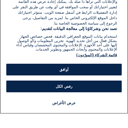
والإعلانات التي تراها ذا صلة بك. يمكنك إعادة عرض هذه القائمة
لتغيير اختياراتك أو سحب الموافقة في أي وقت عن طريق النقر على
إدارة التفضيلات الرابط في أسفل صفحة الويب. ستؤثر اختياراتك
داخل الموقع الإلكتروني الخاص بنا. لمزيد من التفاصيل، يرجى
الرجوع إلى سياسة الخصوصية الخاصة بنا.
نعمد نحن وشركاؤنا إلى معالجة البيانات لتقديم:
استخدام بيانات الموقع الجغرافي الدقيقة. فحص خصائص الجهاز
بشكل فعال من أجل تحديد الهوية. تخزين المعلومات و/أو الوصول
إليها على أحد الأجهزة. الإعلانات والمحتوى المخصصان وقياس أداء
الإعلانات والمحتوى وأبحاث الجمهور وتطوير الخدمات.
قائمة الشركاء (المورّدون)
أوافق
رفض الكل
عرض الأغراض
أخبار
أخبار هامة
مجانا
مذياع
برنامج