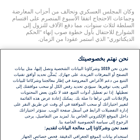
وكان المجلس العسكري وتحالف من أحزاب المعارضة
وجماعات الاحتجاج اتفقا الأسبوع المنصرم على اقتسام
السلطة لثلاث سنوات، مما دفع الآلاف للنزول إلى
الشوارع للاحتفال بأول خطوة صوب إنهاء "الحكم
الديكتاتوري" الذي استمر عقودا من الزمان.
نحن نهتم بخصوصيتك
وتوترت العلاقات بين المجلس العسكري الذي تولى
نخزن نحن
1019
وشركاؤنا البيانات الشخصية ونصل إليها، مثل بيانات
السلطة بعد عزل البشير وقوى الحرية والتغيير بعدما
التصفح أو المعرفات الفريدة، على جهازك. يُمكّن تحديد أوافق تقنيات
قتلت قوات الأمن عشرات الأشخاص في مقر اعتصام
التتبع من دعم الأغراض المعروضة في إطار معالجتنا وشركائنا للبيانات
خارج وزارة الدفاع يوم الثالث من يونيو/ حزيران
التي يجب توفيرها. سيؤدي تحديد رفض الكل أو سحب موافقتك إلى
المنصرم.
تعطيلها. إذا تم تعطيل أدوات التتبع، فقد لا تكون بعض المحتويات
والإعلانات التي تراها ذا صلة بك. يمكنك إعادة عرض هذه القائمة
لكن وسطاء أفارقة نجحوا في إعادة الجانبين إلى
لتغيير اختياراتك أو سحب الموافقة في أي وقت عن طريق النقر على
المحادثات المباشرة في أعقاب احتجاجات ضخمة ضد
إدارة التفضيلات الرابط في أسفل صفحة الويب. ستؤثر اختياراتك
داخل الموقع الإلكتروني الخاص بنا. لمزيد من التفاصيل، يرجى
الجيش يوم الأحد.
الرجوع إلى سياسة الخصوصية الخاصة بنا.
نعمد نحن وشركاؤنا إلى معالجة البيانات لتقديم:
ويحيي الاتفاق الآمال في انتقال سلمي للسلطة في بلد
استخدام بيانات الموقع الجغرافي الدقيقة. فحص خصائص الجهاز
يشهد نزاعات داخلية وأزمة اقتصادية خانقة بعد ثلاثة