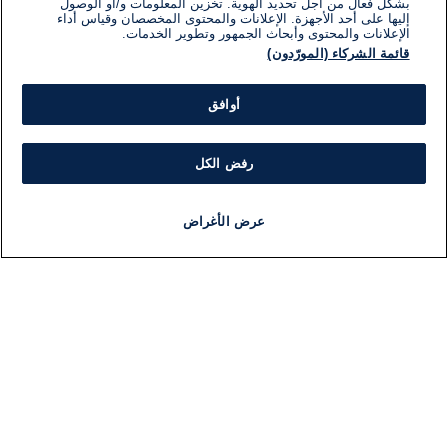
بشكل فعال من أجل تحديد الهوية. تخزين المعلومات و/أو الوصول
عقود من حكم عمر البشير الذي عزله الجيش في أبريل/
إليها على أحد الأجهزة. الإعلانات والمحتوى المخصصان وقياس أداء
الإعلانات والمحتوى وأبحاث الجمهور وتطوير الخدمات.
نيسان.
قائمة الشركاء (المورّدون)
أوافق
رفض الكل
تلقت هذه المقالة 0 تعليق
اضف تعليق
عرض الأغراض
أخبار
أخبار هامة
مجانا
مذياع
برنامج
تعليقات
لا توجد تعليقات مكتوبة حتى الآن. كن الأول!
اكتب تعليقًا جديدًا ...