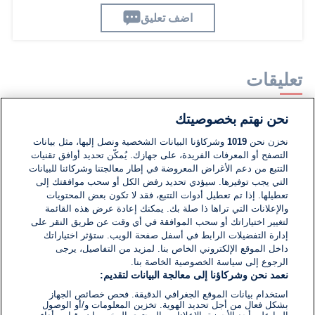
اضف تعليق
تعليقات
نحن نهتم بخصوصيتك
لا توجد تعليقات مكتوبة حتى الآن. كن الأول!
نخزن نحن
1019
وشركاؤنا البيانات الشخصية ونصل إليها، مثل بيانات
التصفح أو المعرفات الفريدة، على جهازك. يُمكّن تحديد أوافق تقنيات
اكتب تعليقًا جديدًا ...
التتبع من دعم الأغراض المعروضة في إطار معالجتنا وشركائنا للبيانات
التي يجب توفيرها. سيؤدي تحديد رفض الكل أو سحب موافقتك إلى
تعطيلها. إذا تم تعطيل أدوات التتبع، فقد لا تكون بعض المحتويات
والإعلانات التي تراها ذا صلة بك. يمكنك إعادة عرض هذه القائمة
لتغيير اختياراتك أو سحب الموافقة في أي وقت عن طريق النقر على
إدارة التفضيلات الرابط في أسفل صفحة الويب. ستؤثر اختياراتك
داخل الموقع الإلكتروني الخاص بنا. لمزيد من التفاصيل، يرجى
الرجوع إلى سياسة الخصوصية الخاصة بنا.
نعمد نحن وشركاؤنا إلى معالجة البيانات لتقديم:
استخدام بيانات الموقع الجغرافي الدقيقة. فحص خصائص الجهاز
بشكل فعال من أجل تحديد الهوية. تخزين المعلومات و/أو الوصول