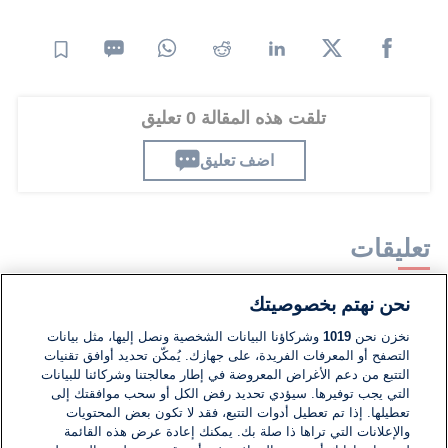
تلقت هذه المقالة 0 تعليق
اضف تعليق
تعليقات
نحن نهتم بخصوصيتك
لا توجد تعليقات مكتوبة حتى الآن. كن الأول!
نخزن نحن
1019
وشركاؤنا البيانات الشخصية ونصل إليها، مثل بيانات
التصفح أو المعرفات الفريدة، على جهازك. يُمكّن تحديد أوافق تقنيات
اكتب تعليقًا جديدًا ...
التتبع من دعم الأغراض المعروضة في إطار معالجتنا وشركائنا للبيانات
التي يجب توفيرها. سيؤدي تحديد رفض الكل أو سحب موافقتك إلى
تعطيلها. إذا تم تعطيل أدوات التتبع، فقد لا تكون بعض المحتويات
والإعلانات التي تراها ذا صلة بك. يمكنك إعادة عرض هذه القائمة