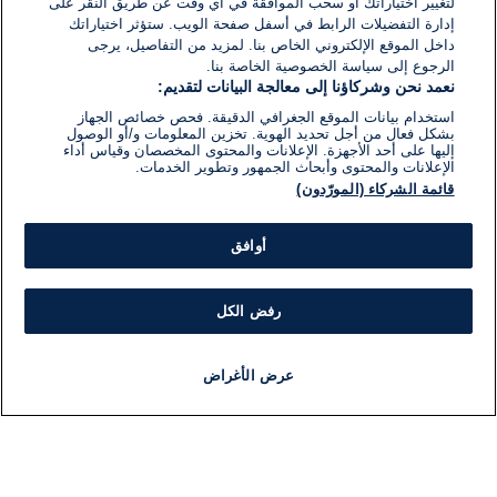
لتغيير اختياراتك أو سحب الموافقة في أي وقت عن طريق النقر على
إدارة التفضيلات الرابط في أسفل صفحة الويب. ستؤثر اختياراتك
داخل الموقع الإلكتروني الخاص بنا. لمزيد من التفاصيل، يرجى
الرجوع إلى سياسة الخصوصية الخاصة بنا.
نعمد نحن وشركاؤنا إلى معالجة البيانات لتقديم:
استخدام بيانات الموقع الجغرافي الدقيقة. فحص خصائص الجهاز
بشكل فعال من أجل تحديد الهوية. تخزين المعلومات و/أو الوصول
إليها على أحد الأجهزة. الإعلانات والمحتوى المخصصان وقياس أداء
الإعلانات والمحتوى وأبحاث الجمهور وتطوير الخدمات.
قائمة الشركاء (المورّدون)
أوافق
رفض الكل
عرض الأغراض
أخبار
أخبار هامة
مجانا
مذياع
برنامج