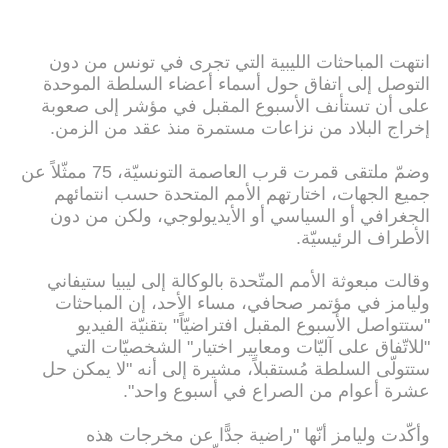
انتهت المباحثات الليبية التي تجرى في تونس من دون
التوصل إلى اتفاق حول أسماء أعضاء السلطة الموحدة
على أن تستأنف الأسبوع المقبل في مؤشر إلى صعوبة
إخراج البلاد من نزاعات مستمرة منذ عقد من الزمن.
وضمّ ملتقى قمرت قرب العاصمة التونسيّة، 75 ممثّلاً عن
جميع الجهات، اختارتهم الأمم المتحدة حسب انتمائهم
الجغرافي أو السياسي أو الأيديولوجي، ولكن من دون
الأطراف الرئيسيّة.
وقالت مبعوثة الأمم المتّحدة بالوكالة إلى ليبيا ستيفاني
وليامز في مؤتمر صحافي، مساء الأحد، إن المباحثات
"ستتواصل الأسبوع المقبل افتراضيّاً" بتقنيّة الفيديو
"للاتّفاق على آليّات ومعايير اختيار" الشخصيّات التي
ستتولّى السلطة مُستقبلاً، مشيرة إلى أنه "لا يمكن حل
عشرة أعوام من الصراع في أسبوع واحد".
وأكّدت وليامز أنّها "راضية جدًّا عن مخرجات هذه