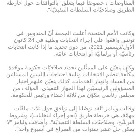
المفاوضات"، خصوصًا فيما يتعلّق "بالتوافقات حول خارطة
الطريق وصلاحيّات السلطات التنفيذيّة".
وكانت الأمم المتحدة أعلنت الجمعة أنّ المندوبين في
تونس وافقوا على إجراء انتخابات وطنية في 24 كانون
الأول/ديسمبر 2021، من دون تحديد ما إذا كانت انتخابات
رئاسيّة أو برلمانيّة أو انتخابات عامّة.
وكان يتعيّن على الممثّلين تحديد صلاحيّات حكومة موحّدة
مكلّفة تنظيم الانتخابات وتلبية احتياجات الليبيين المستائين
من الفساد وانهيار الخدمات. كذلك يتعيّن عليهم اختيار
المسؤولين الرئيسيّين لهذا الجهاز التنفيذي، المؤلّف من
مجلس رئاسي مكوّن من ثلاثة أعضاء ورئيس للحكومة.
وقالت وليامز "لقد توصّلنا إلى توافق حول ثلاث ملفّات
مهمّة، هي خريطة طريق (نحو إجراء انتخابات)، وشروط
الترشّح، وصلاحيّات السلطة التنفيذيّة". وأضافت وليامز "لا
يمكن حلّ عشر سنوات من الصراع في أسبوع واحد".