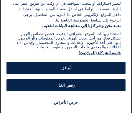
لتغيير اختياراتك أو سحب الموافقة في أي وقت عن طريق النقر على
إدارة التفضيلات الرابط في أسفل صفحة الويب. ستؤثر اختياراتك
داخل الموقع الإلكتروني الخاص بنا. لمزيد من التفاصيل، يرجى
الرجوع إلى سياسة الخصوصية الخاصة بنا.
نعمد نحن وشركاؤنا إلى معالجة البيانات لتقديم:
استخدام بيانات الموقع الجغرافي الدقيقة. فحص خصائص الجهاز
بشكل فعال من أجل تحديد الهوية. تخزين المعلومات و/أو الوصول
إليها على أحد الأجهزة. الإعلانات والمحتوى المخصصان وقياس أداء
الإعلانات والمحتوى وأبحاث الجمهور وتطوير الخدمات.
قائمة الشركاء (المورّدون)
أوافق
رفض الكل
عرض الأغراض
أخبار
أخبار هامة
مجانا
مذياع
برنامج