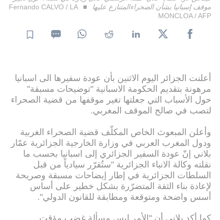
موقف إسبانيا بشأن الصحراءالمتنازع عليها
Fernando CALVO / LA
MONCLOA / AFP
أعلنت الجزائر اليوم الاثنين بأن عودة سفيرها الى اسبانيا
مرهونة بتقديم الحكومة الاسبانية "توضيحات مسبقة"
حول الأسباب التي جعلتها تغير موقفها من قضية الصحراء
لتصب في صالح الموقف المغربي.
وأعلن المبعوث الخاص المكلّف قضية الصحراء الغربية
ودول المغرب العربي في وزارة الخارجية الجزائرية عمّار
بلاني إنّ عودة السفير الجزائري إلى اسبانيا بحسب ما
نقلته وكالة الانباء الجزائرية "ستُقرّر سيادياً من قبل
السلطات الجزائرية في إطار إيضاحات مسبقة وصريحة
لإعادة بناء الثقة المتضرّرة بشكل خطير على أساس
أسس واضحة ومتوقعة ومطابقة للقانون الدولي".
كما أكد بلاني أن "الأمر ليس مسألة غضب مؤقت