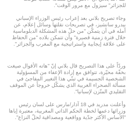
للجزائر" سيزول مع مرور الوقت".
وجاء تصريح بلاني بعد إعراب رئيس الوزراء الإسباني
بيدرو سانشيز، في تصريحات نقلتها وسائل إعلام، عن
أمله في أن يتمكّن "من حلّ هذه المشكلة الدبلوماسية
خلال فترة زمنية قصيرة" وأن تتمكن بلاده "من الحفاظ
على علاقة إيجابية واستراتيجية مع المغرب والجزائر".
وردّاً على هذا التصريح قال بلاني إنّ "هاته الأقوال صيغت
بخفّة محيّرة، تتوافق مع إرادة الإعفاء من المسؤولية
الشخصية الجسيمة في تبنّي هذا التغيير المفاجئ في
مسألة الصحراء الغربية الذي يشكّل خروجاً عن الموقف
التقليدي المتّزن لإسبانيا".
وأعلنت مدريد في 18 آذار/مارس على لسان رئيس
وزرائها دعمها لخطة الحكم الذاتي المغربية، معتبرة إياها
"الأساس الأكثر جدّية وواقعية ومصداقية لحلّ النزاع".