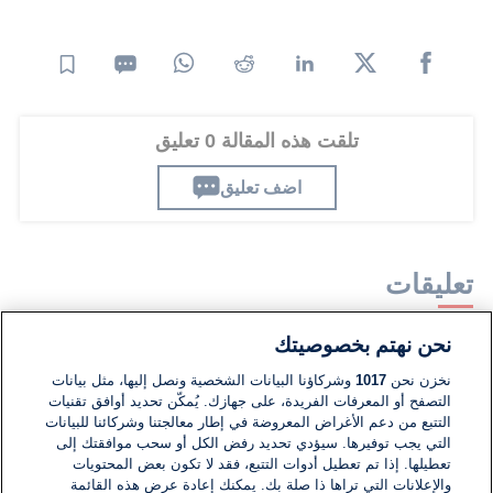
تلقت هذه المقالة 0 تعليق
اضف تعليق
تعليقات
نحن نهتم بخصوصيتك
لا توجد تعليقات مكتوبة حتى الآن. كن الأول!
نخزن نحن
1017
وشركاؤنا البيانات الشخصية ونصل إليها، مثل بيانات
التصفح أو المعرفات الفريدة، على جهازك. يُمكّن تحديد أوافق تقنيات
اكتب تعليقًا جديدًا ...
التتبع من دعم الأغراض المعروضة في إطار معالجتنا وشركائنا للبيانات
التي يجب توفيرها. سيؤدي تحديد رفض الكل أو سحب موافقتك إلى
تعطيلها. إذا تم تعطيل أدوات التتبع، فقد لا تكون بعض المحتويات
والإعلانات التي تراها ذا صلة بك. يمكنك إعادة عرض هذه القائمة