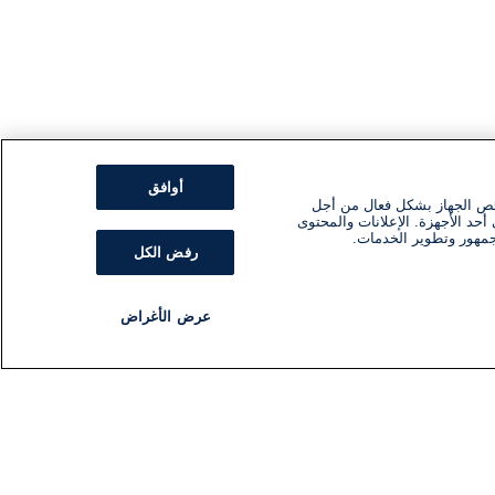
أوافق
ئص الجهاز بشكل فعال من أجل
أحد الأجهزة. الإعلانات والمحتوى
جمهور وتطوير الخدمات.
رفض الكل
عرض الأغراض
مذياع
برنامج
تابعنا
اشترك في النشرة الإخبارية