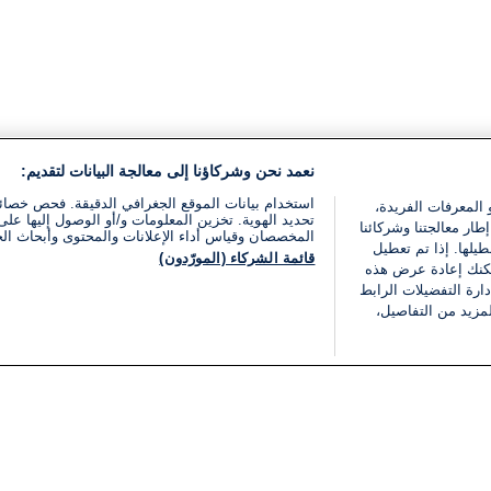
نعمد نحن وشركاؤنا إلى معالجة البيانات لتقديم:
استخدام بيانات الموقع الجغرافي الدقيقة. فحص خصا
 المعرفات الفريدة،
تحديد الهوية. تخزين المعلومات و/أو الوصول إليها على 
ار معالجتنا وشركائنا
المخصصان وقياس أداء الإعلانات والمحتوى وأبحاث ال
يلها. إذا تم تعطيل
قائمة الشركاء (المورّدون)
يمكنك إعادة عرض هذه
ارة التفضيلات الرابط
مزيد من التفاصيل،
مجانا
فئات
قانوني
ملخص الأخبار
شروط الخدمة
الشرق الأوسط
سياسة خاصة