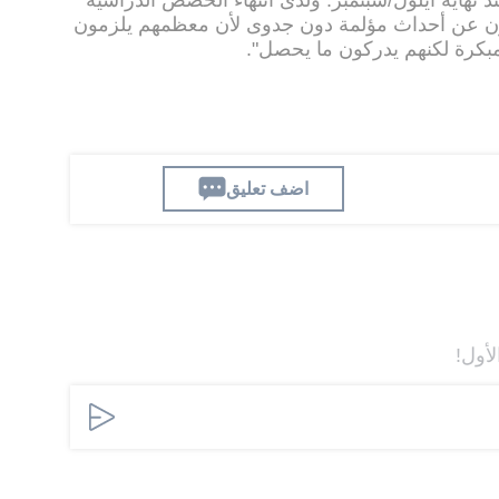
ل في بانغي منذ نهاية ايلول/سبتمبر. ولدى انتهاء الحصص الدراسية
ثون عن أحداث مؤلمة دون جدوى لأن معظمهم يلزمون
كرة لكنهم يدركون ما يحصل".
اضف تعليق
لأول!