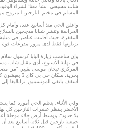
شاب مسيحي "نشأ معنا" لشراء الوقود 
المسلم في مخيم للنازحين المتزوج من
واغلق الحي منذ أسابيع عدة، وأمام كل
الحراسة وتنشر شبابا مدججين بالسلاح.
المقفرة، حيث أقامت عناصر في ميليشي
يزيلونها فقط لدى مرور مدرعات قوة الأ
وإن ساهمت زيارة البابا كرسول سلام
في نهاية الأسبوع، أدى مقتل شاب مسلم 
المركزي تيجان موسى نقيبي "من مصلحت
بحرية. سكان حي
أسقف بانغي المونسينيور نزاباليغا إلى 
وفي الأثناء، ينظم الحي أموره كما يس
الأخضر ينتظر عشرات النازحين كل نها
بلا حدود". ووسط أرض خلاء موحلة أعادت
جمعية نازحين قبل ثلاثة أسابيع بعد أن