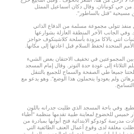
من حي كونباتان. وقال دكان اسماعيل الممثل
 مسيحية "قتل بالساطور".
 منفذ تتولى مجموعة مسلمة من الدفاع الذاتي
 وفي الجانب الآخر المنطقة العازلة بشوارعها
ات انتي بالاكا مزودة بأسلحة كلاشينكوف حواجز
مم المتحدة لحفظ السلام قبل اعادتها إلى مكانها.
 بين المجموعتين في تخفيف الاحتقان بعض الشيء
الثلاثاء إلى عودة حدة التوتر. وقال إمام المسجد
نا جميعا طي الصفحة والسماح للجميع بالتنقل
 بي كاي 5 يعيشون كرهائن ولم يعودوا يتحملون هذا الوضع". وهو يدعو مع
التسامح.
تطيع. وفي باحة المسجد الذي طليت جدرانه باللون
ر خميس للخضوع لمعاينة طبية تقدمها منظمة "أطباء
 مدرسة كودوكو الابتدائية فتح أبوابها بمبادرة من
 ظلت مغلقة لدى وقوع أعمال العنف الطائفية التي