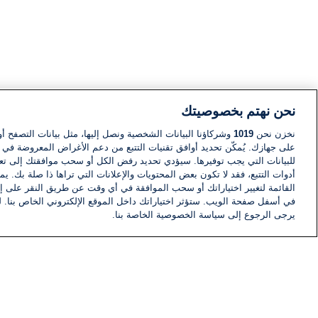
نحن نهتم بخصوصيتك
نخزن نحن
1019
وشركاؤنا البيانات الشخصية ونصل إليها، مثل بيانات التصفح أو
على جهازك. يُمكّن تحديد أوافق تقنيات التتبع من دعم الأغراض المعروضة في إط
للبيانات التي يجب توفيرها. سيؤدي تحديد رفض الكل أو سحب موافقتك إلى تعط
أدوات التتبع، فقد لا تكون بعض المحتويات والإعلانات التي تراها ذا صلة بك. 
القائمة لتغيير اختياراتك أو سحب الموافقة في أي وقت عن طريق النقر على إد
في أسفل صفحة الويب. ستؤثر اختياراتك داخل الموقع الإلكتروني الخاص بنا. ل
يرجى الرجوع إلى سياسة الخصوصية الخاصة بنا.
أخبار
أخبار هامة
معلومات
اللجنة التنفيذية i24NEWS
برنامج i24NEWS