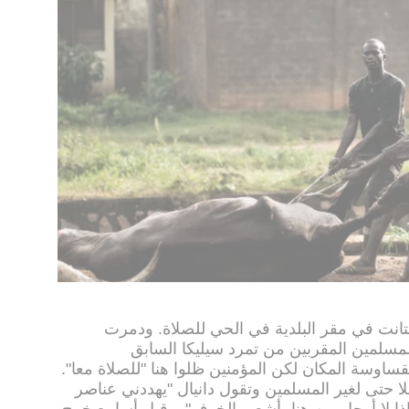
ستانت في مقر البلدية في الحي للصلاة. ودمرت
لمسلمين المقربين من تمرد سيليكا السابق
القساوسة المكان لكن المؤمنين ظلوا هنا "للصلاة معا".
 حتى لغير المسلمين وتقول دانيال "يهددني عناصر
لماذا لا أرحل من هنا، أشعر بالخوف". وقبل أسابيع خرج