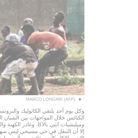
MARCO LONGARI (AFP)
وكل يوم أحد يلتقي الكاثوليك والبروت
الكنائس خلال المواجهات بين الشبان ا
وميليشيات انتي بالاكا. وغادر الكهنة و
إلا أن التنقل في حي مسيحي ليس سهلا
الانتي بالاكا وكأنني خائنة ويسألونني 