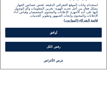
استخدام بيانات الموقع الجغرافي الدقيقة. فحص خصائص الجهاز
بشكل فعال من أجل تحديد الهوية. تخزين المعلومات و/أو الوصول
إليها على أحد الأجهزة. الإعلانات والمحتوى المخصصان وقياس أداء
الإعلانات والمحتوى وأبحاث الجمهور وتطوير الخدمات.
قائمة الشركاء (المورّدون)
أوافق
رفض الكل
عرض الأغراض
أخبار
أخبار هامة
مجانا
مذياع
برنامج
معلومات
فئ
اللجنة التنفيذية i24NEWS
ملخ
برنامج i24NEWS
ال
الاذاعة الحية
شؤو
حياة مهنية
دو