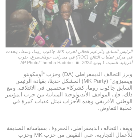
الرئيس السابق والزعيم الحالي لحزب MK، جاكوب زوما، وسط، يتحدث
في مركز عمليات النتائج (ROC) في ميدراند، جوهانسبرغ، جنوب
أفريقيا، السبت 1 يونيو 2024
AP Photo/Themba Hadebe
وبرز التحالف الديمقراطي (DA) وحزب “أومكونتو
ويسيزوي” (MK Party) المشكل حديثا، بقيادة الرئيس
السابق جاكوب زوما، كشركاء محتملين في الائتلاف. ومع
ذلك، فإن المواقف الأيديولوجية المتباينة بين حزب المؤتمر
الوطني الأفريقي وهذه الأحزاب تمثل عقبات كبيرة في
عملية التفاوض.
ويقف التحالف الديمقراطي، المعروف بسياساته الصديقة
للأعمال التجارية، على النقيض من حزب MK وحزب