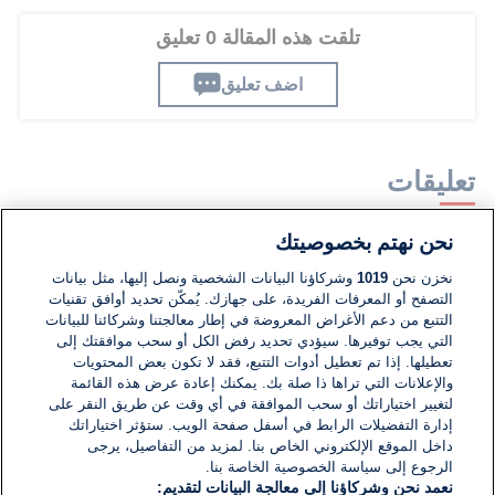
تلقت هذه المقالة 0 تعليق
اضف تعليق
تعليقات
نحن نهتم بخصوصيتك
لا توجد تعليقات مكتوبة حتى الآن. كن الأول!
نخزن نحن
1019
وشركاؤنا البيانات الشخصية ونصل إليها، مثل بيانات
التصفح أو المعرفات الفريدة، على جهازك. يُمكّن تحديد أوافق تقنيات
اكتب تعليقًا جديدًا ...
التتبع من دعم الأغراض المعروضة في إطار معالجتنا وشركائنا للبيانات
التي يجب توفيرها. سيؤدي تحديد رفض الكل أو سحب موافقتك إلى
تعطيلها. إذا تم تعطيل أدوات التتبع، فقد لا تكون بعض المحتويات
والإعلانات التي تراها ذا صلة بك. يمكنك إعادة عرض هذه القائمة
لتغيير اختياراتك أو سحب الموافقة في أي وقت عن طريق النقر على
إدارة التفضيلات الرابط في أسفل صفحة الويب. ستؤثر اختياراتك
داخل الموقع الإلكتروني الخاص بنا. لمزيد من التفاصيل، يرجى
الرجوع إلى سياسة الخصوصية الخاصة بنا.
نعمد نحن وشركاؤنا إلى معالجة البيانات لتقديم: