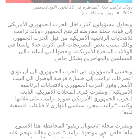
دونالد ترامب خلال المناظرة في 15 كانون الاول/ديسمبر
2015
روبن بيك (اف ب)
ويحاول مسؤولون كبار داخل الحزب الجمهوري الأمريكي
إلى قيادة حملة معارضة لترشح الجمهور دونالد ترامب
للانتخابات الرئاسية الامريكية من قبل الحزب الجمهور،
وذلك بسبب بعض التصريحات التي أثارت جدلا واسعا في
الولايات المتحدة الأمريكية، وبعضها التي أساءت الى
المسلمين والمهاجرين بشكل خاص.
ويخشى المسؤولون في الحزب الجمهوري الى أن تؤدي
"تصرفات ترامب إلى خسارة فرصة الوصول الى البيت
الأبيض وفوز الحزب الجمهوري بالانتخابات الرئاسية
الأمريكية". ونشرت كبرى المجلات الأمريكية التابعة
للحزب الجمهوري الأمريكي صورة ترامب على غلافها
وكتبت "ترامب مجرد سياسي انتهازي لا قناعات فلسفية
لديه".
ونشرت مجلة "ناشونال ريفيو" المحافظة هذا الاسبوع
ملفا خاص "في مواجهة ترامب" تضمن مقالة تتهجم عليه