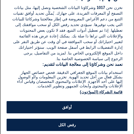
نخزن نحن
1017
وشركاؤنا البيانات الشخصية ونصل إليها، مثل بيانات
التصفح أو المعرفات الفريدة، على جهازك. يُمكّن تحديد أوافق تقنيات
اكتب تعليقًا جديدًا ...
التتبع من دعم الأغراض المعروضة في إطار معالجتنا وشركائنا للبيانات
التي يجب توفيرها. سيؤدي تحديد رفض الكل أو سحب موافقتك إلى
تعطيلها. إذا تم تعطيل أدوات التتبع، فقد لا تكون بعض المحتويات
والإعلانات التي تراها ذا صلة بك. يمكنك إعادة عرض هذه القائمة
لتغيير اختياراتك أو سحب الموافقة في أي وقت عن طريق النقر على
إدارة التفضيلات الرابط في أسفل صفحة الويب. ستؤثر اختياراتك
داخل الموقع الإلكتروني الخاص بنا. لمزيد من التفاصيل، يرجى
الرجوع إلى سياسة الخصوصية الخاصة بنا.
نعمد نحن وشركاؤنا إلى معالجة البيانات لتقديم:
استخدام بيانات الموقع الجغرافي الدقيقة. فحص خصائص الجهاز
بشكل فعال من أجل تحديد الهوية. تخزين المعلومات و/أو الوصول
إليها على أحد الأجهزة. الإعلانات والمحتوى المخصصان وقياس أداء
الإعلانات والمحتوى وأبحاث الجمهور وتطوير الخدمات.
قائمة الشركاء (المورّدون)
أوافق
رفض الكل