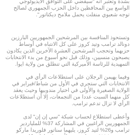
بشدة وتعتبر أنه "سيقضي على التوافق الأيديولوجي
الواسع بين المحافظين داخل الحزب الجمهوري لصالح
توجه شعبوي منفلت يحمل ملامح ديكتاتور".
وتستحوذ المنافسة بين المرشحين الجمهوريين البارزين
دونالد ترامب وتيد كروز على كل الانتباه في أوساط
حزبهما وتحجب المرشحين العشرة الآخرين الذين يكادون
يصبحون منسيين، وذلك قبل نحو أسبوع من بدء الانتخابات
التمهيدية للرئاسة الأميركية التي تنطلق من ولاية ايوا.
وفيما يهيمن الرجلان على استطلاعات الرأي في
الانتخابات التي ستجري في الأول من شباط/فبراير في
الولاية الصغيرة والأولى في اختيار مندوبيها وحيث يعقد
كل منهما السبت عددا من التجمعات، إلا أن استطلاعات
الرأي لا تزال تدعم ترامب.
وأعطى استطلاع لحساب شبكة "سي إن إن" لدى
الجمهوريين الراغبين في المشاركة 37% للملياردير
ترامب و26% لتيد كروز، يليهما سناتور فلوريدا ماركو