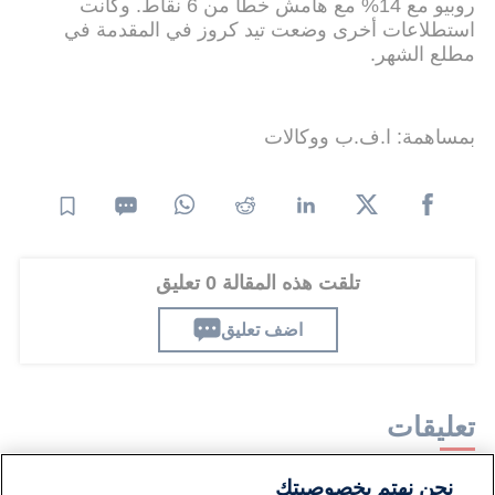
روبيو مع 14% مع هامش خطأ من 6 نقاط. وكانت
استطلاعات أخرى وضعت تيد كروز في المقدمة في
مطلع الشهر.
بمساهمة: ا.ف.ب ووكالات
تلقت هذه المقالة 0 تعليق
اضف تعليق
تعليقات
نحن نهتم بخصوصيتك
لا توجد تعليقات مكتوبة حتى الآن. كن الأول!