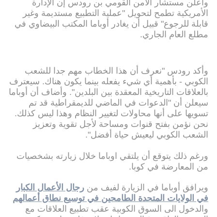
وأعلن مستشار الأمن القومي بن رودس إن الإدارة
الأمريكية تطمح لتحويل "عملية التطبيع مستديمة وغير
قابلة للرجوع" قبيل أن يغادر أوباما المكتب البيضاوي في
مطلع العام الجاري.
وأكد رودس "نعرف أن هذا الخطاب مهم جدا للشعب
الكوبي - بأهمية أي شيء يفعله بينما يكون هناك. سيعترف
بالعلاقات التاريخية المعقدة بين البلدين". وأضاف أن أوباما
سيعلن أن "الدعوات في الماضي للديمقراطية قد تم
تسويها على أنها محاولات لتغيير النظام وهذا ليس كذلك.
نحن نؤمن بفتح قنوات ومساحة لأجل تقوية وتعزيز
الشعب الكوبي ليعيش حياة أفضل".
ورغم ذلك يتوقع أن يلتقي اوباما خلال زيارته بشخصيات
من المعارضة في كوبا.
ويرافق أوباما في الزيارة لفيف من
رجال الأعمال الكبار
في الولايات المتحدة الطامحين في توسيع نطاق أعمالهم
والدخول الى السوق الكوبية عقب تطبيع العلاقات مع