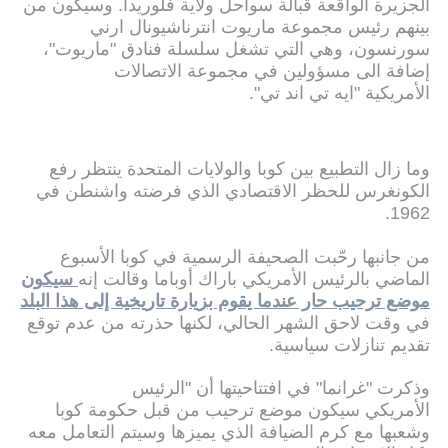
الجزيرة الواقعة قبالة سواحل ولاية فلوريدا. وسيكون من
بينهم رئيس مجموعة ماريوت انترناشيونال ارني
سورنسون، وهي التي تشغل سلسلة فنادق "ماريوت"،
إضافة الى مسؤولين في مجموعة الاتصالات
الأمريكية "ايه تي اند تي".
وما زال التطبيع بين كوبا والولايات المتحدة ينتظر رفع
الكونغرس للحظر الاقتصادي الذي فرضته واشنطن في
1962.
من جانبها رحّبت الصحيفة الرسمية في كوبا الأسبوع
الماضي بالرئيس الأمريكي باراك أوباما وقالت إنه
سيكون
موضع ترحيب حار عندما يقوم بزيارة تاريخية إلى هذا البلد
في وقت لاحق الشهر الحالي، لكنها حذرته من عدم توقع
تقديم تنازلات سياسية.
وذكرت "غرانما" في افتتاحيتها أن "الرئيس
الأمريكي سيكون موضع ترحيب من قبل حكومة كوبا
وشعبها مع كرم الضيافة الذي يميزها وسيتم التعامل معه