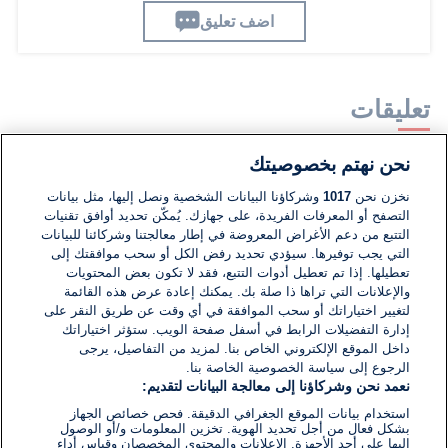
اضف تعليق
تعليقات
نحن نهتم بخصوصيتك
لا توجد تعليقات مكتوبة حتى الآن. كن الأول!
نخزن نحن
1017
وشركاؤنا البيانات الشخصية ونصل إليها، مثل بيانات
التصفح أو المعرفات الفريدة، على جهازك. يُمكّن تحديد أوافق تقنيات
اكتب تعليقًا جديدًا ...
التتبع من دعم الأغراض المعروضة في إطار معالجتنا وشركائنا للبيانات
التي يجب توفيرها. سيؤدي تحديد رفض الكل أو سحب موافقتك إلى
تعطيلها. إذا تم تعطيل أدوات التتبع، فقد لا تكون بعض المحتويات
والإعلانات التي تراها ذا صلة بك. يمكنك إعادة عرض هذه القائمة
لتغيير اختياراتك أو سحب الموافقة في أي وقت عن طريق النقر على
إدارة التفضيلات الرابط في أسفل صفحة الويب. ستؤثر اختياراتك
داخل الموقع الإلكتروني الخاص بنا. لمزيد من التفاصيل، يرجى
الرجوع إلى سياسة الخصوصية الخاصة بنا.
نعمد نحن وشركاؤنا إلى معالجة البيانات لتقديم:
استخدام بيانات الموقع الجغرافي الدقيقة. فحص خصائص الجهاز
بشكل فعال من أجل تحديد الهوية. تخزين المعلومات و/أو الوصول
إليها على أحد الأجهزة. الإعلانات والمحتوى المخصصان وقياس أداء