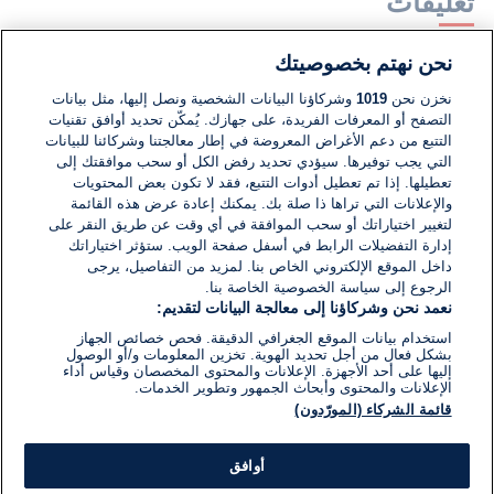
تعليقات
نحن نهتم بخصوصيتك
لا توجد تعليقات مكتوبة حتى الآن. كن الأول!
نخزن نحن
1019
وشركاؤنا البيانات الشخصية ونصل إليها، مثل بيانات
التصفح أو المعرفات الفريدة، على جهازك. يُمكّن تحديد أوافق تقنيات
اكتب تعليقًا جديدًا ...
التتبع من دعم الأغراض المعروضة في إطار معالجتنا وشركائنا للبيانات
التي يجب توفيرها. سيؤدي تحديد رفض الكل أو سحب موافقتك إلى
تعطيلها. إذا تم تعطيل أدوات التتبع، فقد لا تكون بعض المحتويات
والإعلانات التي تراها ذا صلة بك. يمكنك إعادة عرض هذه القائمة
لتغيير اختياراتك أو سحب الموافقة في أي وقت عن طريق النقر على
إدارة التفضيلات الرابط في أسفل صفحة الويب. ستؤثر اختياراتك
داخل الموقع الإلكتروني الخاص بنا. لمزيد من التفاصيل، يرجى
الرجوع إلى سياسة الخصوصية الخاصة بنا.
نعمد نحن وشركاؤنا إلى معالجة البيانات لتقديم:
استخدام بيانات الموقع الجغرافي الدقيقة. فحص خصائص الجهاز
بشكل فعال من أجل تحديد الهوية. تخزين المعلومات و/أو الوصول
إليها على أحد الأجهزة. الإعلانات والمحتوى المخصصان وقياس أداء
الإعلانات والمحتوى وأبحاث الجمهور وتطوير الخدمات.
قائمة الشركاء (المورّدون)
أوافق