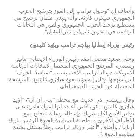
وأضاف إن "وصول ترامب إلى الفوز بترشيح الحزب
الجمهوري سيكون كارثة، وأنه ينبغي ضمان ترشيح من
يستطيع توحيد الحزب الجمهوري والفوز في انتخابات
الرئاسة في تشرين ثاني/نوفمبر المقبل".
رئيس وزراء إيطاليا يهاجم ترامب ويؤيد كلينتون
وعلى صعيد متصل انتقد رئيس الوزراء الإيطالي ماتيو
رينتسي، المرشح الجمهوري المحتمل لانتخابات الرئاسة
الأمريكية دونالد ترامب الأحد، بسبب "سياسة الخوف"
التي ينتهجها وقال إنه يؤيد بقوة هيلاري كلينتون المرشحة
المحتملة عن الحزب الديمقراطي.
وقال رينتسي في حديث مع محطة "سي ان ان"، "أؤيد
هيلاري كلينتون بقوة لأنني أعتقد أنها امرأة قادرة على
توفير الأمن لكل شريك وإعطاء رسالة للتعاون مع
الأطراف الأخرى ومواصلة السياسة الجيدة للرئيس باراك
أوباما". وأضاف "أعتبر دونالد ترامب رجلاً يستغل بشدة
سياسة الخوف".