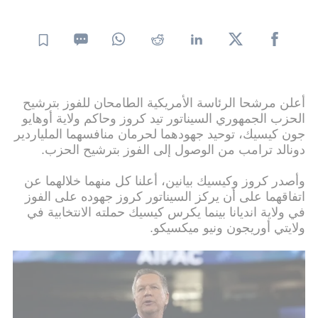
أعلن مرشحا الرئاسة الأمريكية الطامحان للفوز بترشيح
الحزب الجمهوري السيناتور تيد كروز وحاكم ولاية أوهايو
جون كيسيك، توحيد جهودهما لحرمان منافسهما الملياردير
دونالد ترامب من الوصول إلى الفوز بترشيح الحزب.
وأصدر كروز وكيسيك بيانين، أعلنا كل منهما خلالهما عن
اتفاقهما على أن يركز السيناتور كروز جهوده على الفوز
في ولاية انديانا بينما يكرس كيسيك حملته الانتخابية في
ولايتي أوريجون ونيو ميكسيكو.