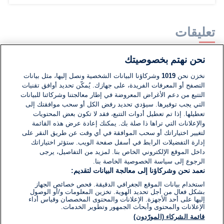
تعليقات
نحن نهتم بخصوصيتك
لا توجد تعليقات مكتوبة حتى الآن. كن الأول!
نخزن نحن
1019
وشركاؤنا البيانات الشخصية ونصل إليها، مثل بيانات
التصفح أو المعرفات الفريدة، على جهازك. يُمكّن تحديد أوافق تقنيات
اكتب تعليقًا جديدًا ...
التتبع من دعم الأغراض المعروضة في إطار معالجتنا وشركائنا للبيانات
التي يجب توفيرها. سيؤدي تحديد رفض الكل أو سحب موافقتك إلى
تعطيلها. إذا تم تعطيل أدوات التتبع، فقد لا تكون بعض المحتويات
والإعلانات التي تراها ذا صلة بك. يمكنك إعادة عرض هذه القائمة
لتغيير اختياراتك أو سحب الموافقة في أي وقت عن طريق النقر على
إدارة التفضيلات الرابط في أسفل صفحة الويب. ستؤثر اختياراتك
داخل الموقع الإلكتروني الخاص بنا. لمزيد من التفاصيل، يرجى
الرجوع إلى سياسة الخصوصية الخاصة بنا.
نعمد نحن وشركاؤنا إلى معالجة البيانات لتقديم:
استخدام بيانات الموقع الجغرافي الدقيقة. فحص خصائص الجهاز
بشكل فعال من أجل تحديد الهوية. تخزين المعلومات و/أو الوصول
إليها على أحد الأجهزة. الإعلانات والمحتوى المخصصان وقياس أداء
الإعلانات والمحتوى وأبحاث الجمهور وتطوير الخدمات.
قائمة الشركاء (المورّدون)