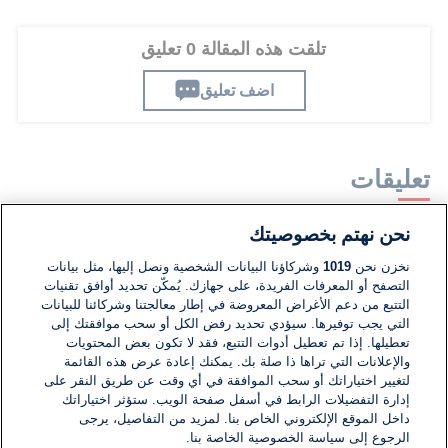
تلقت هذه المقالة 0 تعليق
اضف تعليق
تعليقات
نحن نهتم بخصوصيتك
لا توجد تعليقات مكتوبة حتى الآن. كن الأول!
نخزن نحن
1019
وشركاؤنا البيانات الشخصية ونصل إليها، مثل بيانات
التصفح أو المعرفات الفريدة، على جهازك. يُمكّن تحديد أوافق تقنيات
اكتب تعليقًا جديدًا ...
التتبع من دعم الأغراض المعروضة في إطار معالجتنا وشركائنا للبيانات
التي يجب توفيرها. سيؤدي تحديد رفض الكل أو سحب موافقتك إلى
تعطيلها. إذا تم تعطيل أدوات التتبع، فقد لا تكون بعض المحتويات
والإعلانات التي تراها ذا صلة بك. يمكنك إعادة عرض هذه القائمة
لتغيير اختياراتك أو سحب الموافقة في أي وقت عن طريق النقر على
إدارة التفضيلات الرابط في أسفل صفحة الويب. ستؤثر اختياراتك
داخل الموقع الإلكتروني الخاص بنا. لمزيد من التفاصيل، يرجى
الرجوع إلى سياسة الخصوصية الخاصة بنا.