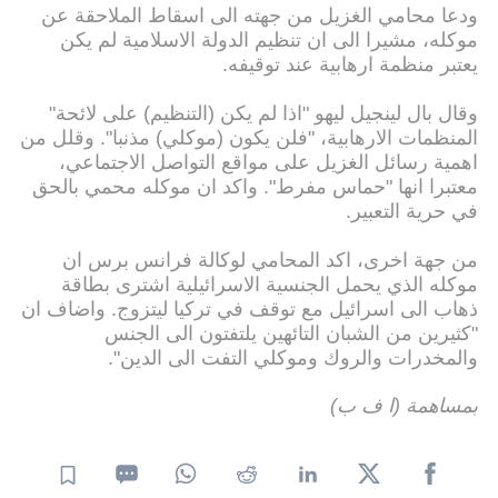
ودعا محامي الغزيل من جهته الى اسقاط الملاحقة عن
موكله، مشيرا الى ان تنظيم الدولة الاسلامية لم يكن
يعتبر منظمة ارهابية عند توقيفه.
وقال بال لينجيل ليهو "اذا لم يكن (التنظيم) على لائحة"
المنظمات الارهابية، "فلن يكون (موكلي) مذنبا". وقلل من
اهمية رسائل الغزيل على مواقع التواصل الاجتماعي،
معتبرا انها "حماس مفرط". واكد ان موكله محمي بالحق
في حرية التعبير.
من جهة اخرى، اكد المحامي لوكالة فرانس برس ان
موكله الذي يحمل الجنسية الاسرائيلية اشترى بطاقة
ذهاب الى اسرائيل مع توقف في تركيا ليتزوج. واضاف ان
"كثيرين من الشبان التائهين يلتفتون الى الجنس
والمخدرات والروك وموكلي التفت الى الدين".
بمساهمة (ا ف ب)