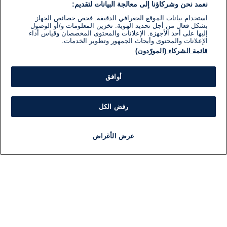
نعمد نحن وشركاؤنا إلى معالجة البيانات لتقديم:
استخدام بيانات الموقع الجغرافي الدقيقة. فحص خصائص الجهاز
بشكل فعال من أجل تحديد الهوية. تخزين المعلومات و/أو الوصول
إليها على أحد الأجهزة. الإعلانات والمحتوى المخصصان وقياس أداء
الإعلانات والمحتوى وأبحاث الجمهور وتطوير الخدمات.
قائمة الشركاء (المورّدون)
أوافق
رفض الكل
عرض الأغراض
أخبار
أخبار هامة
مجانا
مذياع
برنامج
معلومات
فئ
اللجنة التنفيذية i24NEWS
ملخ
برنامج i24NEWS
ال
الاذاعة الحية
شؤو