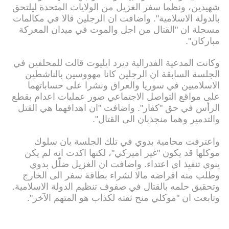
شهيدين، ونظما سفر الغزيل من الولايات المتحدة ليلتحق
بالدولة الاسلامية". واضافت ان الرجلين قالا في مكالمات
مسجلة ان "القتال من اجل والموت في ميدان المعركة
مباركان".
وكانت المدعية الفدرالية ديرد ايليوت قالت للمحلفين في
الجلسة السابقة ان الرجلين كانا مهووسين بالناشطين
الاسلاميين في سوريا والعراق ونشرا على حساباتهما
على مواقع التواصل الاجتماعي صور عمليات اعدام بقطع
الرأس في حق "كفار". واضافت "ان اهدافهما هي القتل
والتدمير وهما منجذبان الى القتال".
واعترفت محامية بدوي في تلك الجلسة بان سلوك
موكلها قد يكون "غير اميركي"، لكنها اكدت انه لم يكن
ينوي تنفيذ اي اعتداء. واضافت ان الغزيل ضلّل بدوي
وطلب منه اقراضه مالا لشراء بطاقة سفر الى الخارج
وتحقيق حلمه بالقتال في صفوف تنظيم الدولة الاسلامية.
وتابعت ان "موكلي منح ثقته لكذاب هو المتهم الآخر".