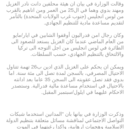
وقالت الوزارة في بيان ان هيئة محلفين دانت نادر الغزيل
ومهند بدوي وهما في ال25 من العمر ومن اناهيم بالقرب
من لوس انجليس (جنوب غرب الولايات المتحدة) بالتآمر
لتقديم مساعدة مادية للتنظيم الجهادي.
وكان رجال امن فدراليون أوقفوا الشابين في ايار/مايو
من العام الماضي عندما كان الغزيل يستعد للصعود الى
الطائرة في لوس انجليس من اجل التوجه الى تركيا
والالتحاق بالتنظيم الجهادي، حسب السلطات.
ويمكن ان يحكم على الغزيل الذي ادين ب26 تهمة تتناول
الاحتيال المصرفي، بالسجن لمدة تصل الى مئة سنة. اما
بدوي فقد تصل عقوبته الى السجن 35 عاما بعد ادانته
بالاحتيال في استخدام مساعدة مالية فدرالية. وستصدر
الاحكام عليهما في ايلول/سبتمبر المقبل.
وذكرت الوزارة في بيانها بان "المدانين استخدما شبكات
التواصل الاجتماعي لمناقشة مسائل متعلقة بتنظيم الدولة
الاسلامية وهجمات ارهابية، واكدا رغبتهما في الموت