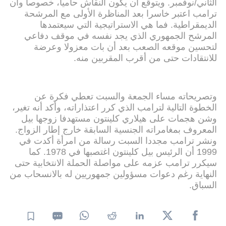
الثاني/نوفمبر. ويتوقع أن يكون النقاش حاميا، خصوصا وأن
ترامب اعتبر خاسرا بعد المناظرة الأولى مع المرشحة
الديمقراطية. فما هي الاستراتيجية التي سيعتمدها
المرشح الجمهوري الذي يجد نفسه في موقف دفاعي
لتحسين موقعه الصعب بعد أن بات معزولا وعرضة
للانتقادات حتى من أقرب المقربين منه.
وتصريحاته مساء الجمعة والسبت تعطي فكرة عن
الخطوة التالية لترامب الذي كرر اعتذاراته، وأكد أنه تغير،
وشن هجمات على هيلاري كلينتون مستهدفا زوجها بيل
المعروف بمغامراته الجنسية السابقة خارج إطار الزواج.
ونشر ترامب مجددا السبت رسالة من امرأة أكدت في
1999 أن الرئيس بيل كلينتون اغتصبها في 1978. كما
سيكرر ترامب عزمه على مواصلة الحملة الانتخابية حتى
النهاية رغم دعوات مسؤولين جمهوريين له بالانسحاب من
السباق.