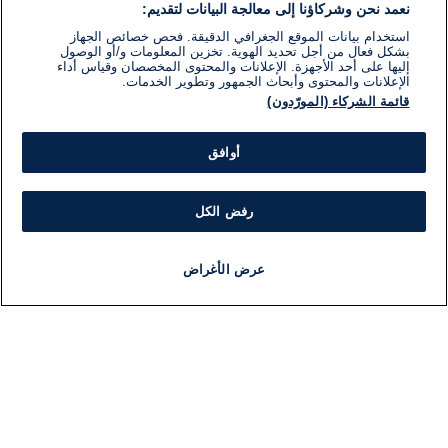
نعمد نحن وشركاؤنا إلى معالجة البيانات لتقديم:
استخدام بيانات الموقع الجغرافي الدقيقة. فحص خصائص الجهاز
بشكل فعال من أجل تحديد الهوية. تخزين المعلومات و/أو الوصول
إليها على أحد الأجهزة. الإعلانات والمحتوى المخصصان وقياس أداء
الإعلانات والمحتوى وأبحاث الجمهور وتطوير الخدمات.
قائمة الشركاء (المورّدون)
أوافق
رفض الكل
عرض الأغراض
أخبار
أخبار هامة
مجانا
مذياع
برنامج
معلومات
فئ
اللجنة التنفيذية i24NEWS
ملخ
برنامج i24NEWS
ال
الاذاعة الحية
شؤو