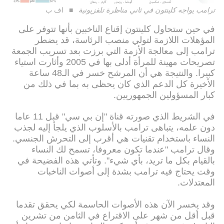
ترامب يواجه كلينتون في ثاني مناظرة تلفزيونية
اف ب
في حين ستحاول كلينتون إقناع الناخبين بأنها تتوفر على
المؤهلات اللازمة لتولي منصب الرئاسة، قد يضطر
ترامب إلى معالجة الأزمة التي برزت بعد تسريب الجمعة
تصريحات مهينة للمرأة أدلى بها في 2005 وأثارت استياء
كبيرا. والنتيجة هي أن المرشح خسر في الـ48 ساعة
الأخيرة كل الدعم الذي كان يحظى به بما في ذلك من
كبار المسؤولين الجمهوريين.
في الشريط الذي صورته قناة "إن بي سي" قبل 11 عاما
دون علمه، يتباهى ترامب بالأسلوب الذي يلجأ إليه لجذب
النساء باستخدام تقنيات هي أقرب إلى التحرش الجنسي.
وقال ترامب "عندما تكون معروفا، تسمح لك النساء
بالقيام بكل ما تريد، بأي شيء". وتأتي هذه الفضيحة في
وقت يحتاج فيه ترامب بشدة إلى أصوات الناخبات
المعتدلات.
وقد يخسر الآن هذه الأصوات الحاسمة لكي يحقق تقدما
قبل أقل من شهر على الاقتراع في الثامن من تشرين