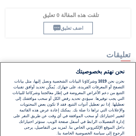
تلقت هذه المقالة 0 تعليق
اضف تعليق
تعليقات
نحن نهتم بخصوصيتك
لا توجد تعليقات مكتوبة حتى الآن. كن الأول!
نخزن نحن
1019
وشركاؤنا البيانات الشخصية ونصل إليها، مثل بيانات
التصفح أو المعرفات الفريدة، على جهازك. يُمكّن تحديد أوافق تقنيات
اكتب تعليقًا جديدًا ...
التتبع من دعم الأغراض المعروضة في إطار معالجتنا وشركائنا للبيانات
التي يجب توفيرها. سيؤدي تحديد رفض الكل أو سحب موافقتك إلى
تعطيلها. إذا تم تعطيل أدوات التتبع، فقد لا تكون بعض المحتويات
والإعلانات التي تراها ذا صلة بك. يمكنك إعادة عرض هذه القائمة
لتغيير اختياراتك أو سحب الموافقة في أي وقت عن طريق النقر على
إدارة التفضيلات الرابط في أسفل صفحة الويب. ستؤثر اختياراتك
داخل الموقع الإلكتروني الخاص بنا. لمزيد من التفاصيل، يرجى
الرجوع إلى سياسة الخصوصية الخاصة بنا.