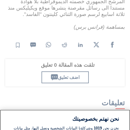
المرشح الجمهوري خصمته الديموقراطية بلا هوادة
مستندا الى رسائل مقرصنة ينشرها موقع ويكيليكس منذ
ثلاثة اسابيع لرسم صورة الثنائي كلينتون "الفاسد".
بمساهمة (فرانس برس)
تلقت هذه المقالة 0 تعليق
اضف تعليق
تعليقات
نحن نهتم بخصوصيتك
لا توجد تعليقات مكتوبة حتى الآن. كن الأول!
نخزن نحن
1019
وشركاؤنا البيانات الشخصية ونصل إليها، مثل بيانات