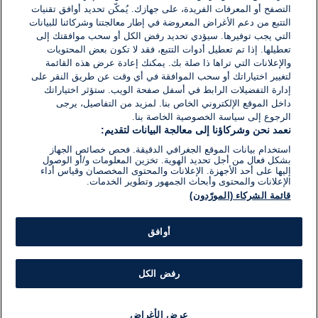
التصفح أو المعرفات الفريدة، على جهازك. يُمكّن تحديد أوافق تقنيات
اكتب تعليقًا جديدًا ...
التتبع من دعم الأغراض المعروضة في إطار معالجتنا وشركائنا للبيانات
التي يجب توفيرها. سيؤدي تحديد رفض الكل أو سحب موافقتك إلى
تعطيلها. إذا تم تعطيل أدوات التتبع، فقد لا تكون بعض المحتويات
والإعلانات التي تراها ذا صلة بك. يمكنك إعادة عرض هذه القائمة
لتغيير اختياراتك أو سحب الموافقة في أي وقت عن طريق النقر على
إدارة التفضيلات الرابط في أسفل صفحة الويب. ستؤثر اختياراتك
داخل الموقع الإلكتروني الخاص بنا. لمزيد من التفاصيل، يرجى
الرجوع إلى سياسة الخصوصية الخاصة بنا.
نعمد نحن وشركاؤنا إلى معالجة البيانات لتقديم:
استخدام بيانات الموقع الجغرافي الدقيقة. فحص خصائص الجهاز
بشكل فعال من أجل تحديد الهوية. تخزين المعلومات و/أو الوصول
إليها على أحد الأجهزة. الإعلانات والمحتوى المخصصان وقياس أداء
الإعلانات والمحتوى وأبحاث الجمهور وتطوير الخدمات.
قائمة الشركاء (المورّدون)
أوافق
رفض الكل
عرض الأغراض