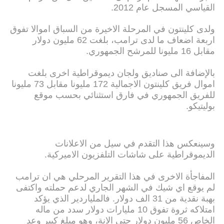
القياسي المسجل عام 2012.
ولدى كلينتون في المرحلة الاخيرة من السباق اموالا تفوق
اربعة اضعاف ما لدى ترامب، بلغت 62 مليون دولار
مقابل 16 مليونا للمرشح الجمهوري.
بالإضافة الى صناديق ولجان ديموقراطية اخرى بلغت
اموال فريق كلينتون الاجمالية 172 مليونا مقابل 73 مليونا
للفريق الجمهوري في فارق استثنائي بحسب موقع
بوليتيكو.
وسينعكس هذا التقدم في سيل من الاعلانات
الديموقراطية على شاشات التلفزيون الاميركية.
المفاجأة الاخرى في هذا التقرير المرحلي هي ان ترامب
لم يوقع اي شيك في الشهر الجاري لدعم حملته واكتفى
بهبة نقدية من 31 الف دولار. فالملياردير الذي يؤكد
امتلاكه ثروة تفوق 10 مليارات دولار سدد من ماله
الخاص 56 مليون دولار حتى الانة، وهو مبلغ كبير وعد