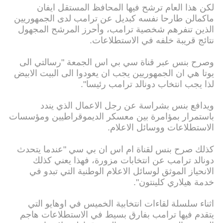
لكن هذا العام ترشح فيها المحافظ المستقل ايفان
ماكمالن طارحا نفسه كبديل عن ترامب لدى الجمهوريين
الذين تنفرهم شخصية ترامب، وأحرز المرشح المجهول
نتائج قريبة خلفه في الاستطلاعات.
وصرح بنس عبر قناة سي بي اس الجمعة "رسالتي الى
يوتا هي ان الجمهوريين يجب ان يعودوا الى البيت الابيض
لذا يجب انتخاب دونالد ترامب رئيسا".
ويدافع بنس بشراسة عن رجل الاعمال الذي يندد
باستمرار بمؤامرة بين معسكر الديموقراطيين ومؤسسات
الاستطلاعات ووسائل الاعلام.
كذلك صرح بنس لقناة ام اس ان بي سي "عندما يتحدث
دونالد ترامب عن انتخابات مزورة، فهذا يعني كذلك
الانحياز الموثق لوسائل الاعلام الوطنية التي تبدو في
خدمة هيلاري كلينتون".
اثناء سلسلة لقاءات انتخابية الخميس في اوهايو التي
يتقدم فيها ترامب بفارق بسيط في الاستطلاعات هاجم