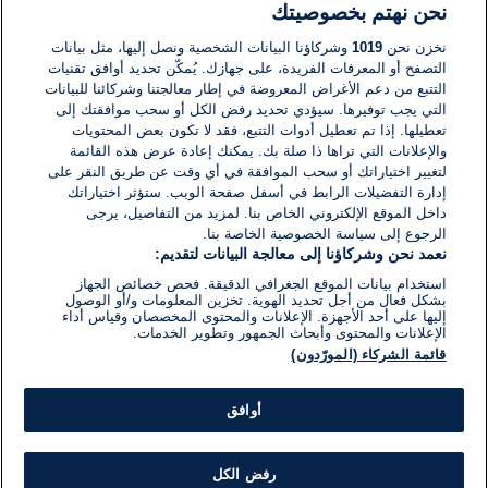
نحن نهتم بخصوصيتك
لا توجد تعليقات مكتوبة حتى الآن. كن الأول!
نخزن نحن
1019
وشركاؤنا البيانات الشخصية ونصل إليها، مثل بيانات
التصفح أو المعرفات الفريدة، على جهازك. يُمكّن تحديد أوافق تقنيات
اكتب تعليقًا جديدًا ...
التتبع من دعم الأغراض المعروضة في إطار معالجتنا وشركائنا للبيانات
التي يجب توفيرها. سيؤدي تحديد رفض الكل أو سحب موافقتك إلى
تعطيلها. إذا تم تعطيل أدوات التتبع، فقد لا تكون بعض المحتويات
والإعلانات التي تراها ذا صلة بك. يمكنك إعادة عرض هذه القائمة
لتغيير اختياراتك أو سحب الموافقة في أي وقت عن طريق النقر على
إدارة التفضيلات الرابط في أسفل صفحة الويب. ستؤثر اختياراتك
داخل الموقع الإلكتروني الخاص بنا. لمزيد من التفاصيل، يرجى
الرجوع إلى سياسة الخصوصية الخاصة بنا.
نعمد نحن وشركاؤنا إلى معالجة البيانات لتقديم:
استخدام بيانات الموقع الجغرافي الدقيقة. فحص خصائص الجهاز
بشكل فعال من أجل تحديد الهوية. تخزين المعلومات و/أو الوصول
إليها على أحد الأجهزة. الإعلانات والمحتوى المخصصان وقياس أداء
الإعلانات والمحتوى وأبحاث الجمهور وتطوير الخدمات.
قائمة الشركاء (المورّدون)
أوافق
رفض الكل