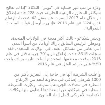
وغرّد ترامب عبر حسابه في "تويتر"، الثلاثاء: "إذا لم تعالج
شيكاغو المجازرة الرهيبة الجارية، حيث 228 حادثة إطلاق
نار خلال عام 2017 أسفرت عن مقتل 42 شخصا، بارتفاع
قدره 24% عن عام 2016، فإننى سأرسل قوات المباحث
الفدرالية".
وتعتبر شيكاغو - ثالث أكبر مدينة في الولايات المتحدة،
وموطن الرئيس السابق باراك أوباما، من أسوأ المدن
التي تعاني من مشاكل العنف في الولايات المتحدة، فقد
سجلت 3315 حادث إطلاق نار و701 جريمة قتل في عام
2016، وقعت معظمها باستخدام أسلحة نارية بزيادة بلغت
50% على جرائم القتل في عام 2015.
وأعلنت الشرطة أنها في حاجة إلى التعزيز بأكثر من
1000 شرطي إضافي في محاولة للحد من الارتفاع
المطرد في معدلات الجريمة بالمدينة. وعبّرت الشرطة
المحلية في شيكاغو عن استعدادها للتعاون مع الوكالات
الاتحادية الأمريكي لأجل إنفاذ القانون.