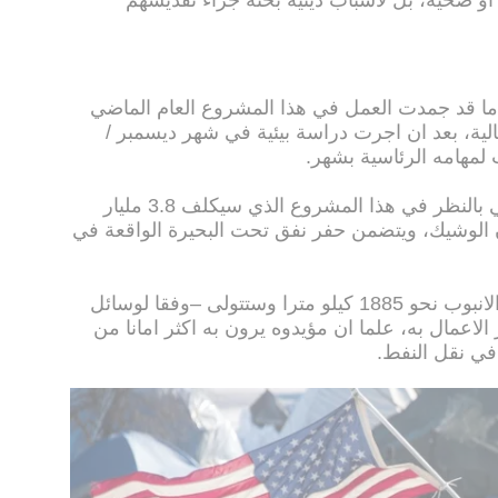
اما قد جمدت العمل في هذا المشروع العام الماضي
الية، بعد ان اجرت دراسة بيئية في شهر ديسمبر /
لمهامه الرئاسية بشهر.
من جانبه كّلف ترامب الجيش الأمريكي بالنظر في هذا المشروع الذي سيكلف 3.8 مليار
ران الوشيك، ويتضمن حفر نفق تحت البحيرة الواقعة في
ويرى مؤيدو المشروع بانه ويبلغ طول الانبوب نحو 1885 كيلو مترا وستتولى –وفقا لوسائل
الاعمال به، علما ان مؤيدوه يرون به اكثر امانا من
في نقل النفط.