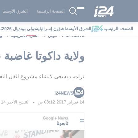
الصفحة الرئيسية
الشرق الأوسط
الصفحة الرئيسية
الشرق الأوسط
شؤون إسرائيلية
دولي
مونديال 2026
ث
i24NEWS
دولي
القارة الامريكية
ول
ولاية داكوتا غاضبة
ترامب يسعى لانشاء مشروع لنقل النفط
i24NEWS
14 فبراير 2017 08:12 ص
التنقيح الأخير
14 فبراير 2017 09:02 ص
■
Google News
تابعونا