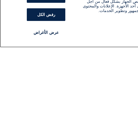
ئص الجهاز بشكل فعال من أجل
أحد الأجهزة. الإعلانات والمحتوى
جمهور وتطوير الخدمات.
رفض الكل
عرض الأغراض
مذياع
برنامج
تابعنا
اشترك في النشرة الإخبارية