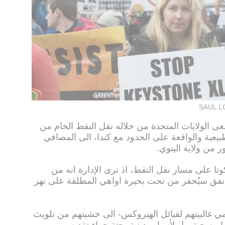
SAUL L
الولايات المتحدة من خلاله نقل النفط الخام من
الطبيعية والواقعة على الحدود مع كندا، الى المصافي
 من ولاية الينوي.
وتا على مسار نقل النفط، اذ ترى الإدارة انه من
نفق سيُحفر من تحت بحيرة اواهي المطلقة على نهر
مي غالبيتهم لقبائل الهيروكس- الى خشيتهم من تلويث
او صحية، بل لأسباب دينية بحتة جراء تقديسهم