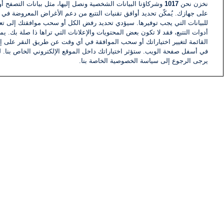
نخزن نحن
1017
وشركاؤنا البيانات الشخصية ونصل إليها، مثل بيانات التصفح أو
على جهازك. يُمكّن تحديد أوافق تقنيات التتبع من دعم الأغراض المعروضة في إط
للبيانات التي يجب توفيرها. سيؤدي تحديد رفض الكل أو سحب موافقتك إلى تعط
أدوات التتبع، فقد لا تكون بعض المحتويات والإعلانات التي تراها ذا صلة بك. 
القائمة لتغيير اختياراتك أو سحب الموافقة في أي وقت عن طريق النقر على إد
في أسفل صفحة الويب. ستؤثر اختياراتك داخل الموقع الإلكتروني الخاص بنا. ل
يرجى الرجوع إلى سياسة الخصوصية الخاصة بنا.
أخبار
أخبار هامة
معلومات
اللجنة التنفيذية i24NEWS
برنامج i24NEWS
الاذاعة الحية
حياة مهنية
اتصال
خريطة الموقع