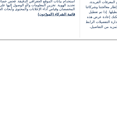
استخدام بيانات الموقع الجغرافي الدقيقة. فحص خصا
 المعرفات الفريدة،
تحديد الهوية. تخزين المعلومات و/أو الوصول إليها على 
ار معالجتنا وشركائنا
المخصصان وقياس أداء الإعلانات والمحتوى وأبحاث ال
يلها. إذا تم تعطيل
قائمة الشركاء (المورّدون)
يمكنك إعادة عرض هذه
ارة التفضيلات الرابط
مزيد من التفاصيل،
مجانا
فئات
قانوني
ملخص الأخبار
شروط الخدمة
الشرق الأوسط
سياسة خاصة
شؤون إسرائيلية
شروط وأحكام الإعلان
دولي
إعلان إمكانية الوصول
مونديال 2026
إدارة التفضيلات
ثقافة
قائمة ملفات تعريف الارتباط
اقتصاد
رياضة
الحرب في إسرائيل