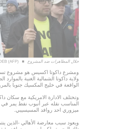
خلال المظاهرات ضد المشروع
OEB (AFP)
ومشرع داكوتا اكسيس هو مشروع تسعى 
ولاية داكوتا الشمالية الغنية بالموارد 
الواقعة في خليج المكسيك جنوبا بالمرور
وتختلف الادارة الامريكية مع سكان داك
المناسب نقله عبر أنبوب نفط يمر في 
ميزوري احد روافد المسيسيبي.
ويعود سبب معارضة الأهالي -الذين ينت
تلك البحيرة ولكن ليس من دوافع بيئية 