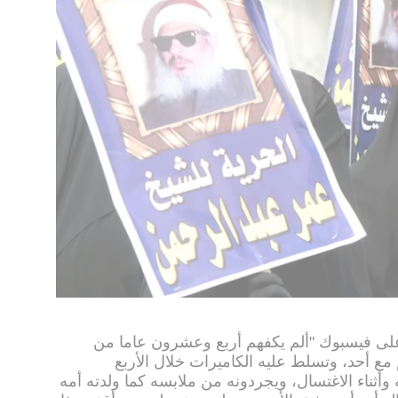
لى فيسبوك "ألم يكفهم أربع وعشرون عاما من
م مع أحد، وتسلط عليه الكاميرات خلال الأربع
أثناء الاغتسال، ويجردونه من ملابسه كما ولدته أمه