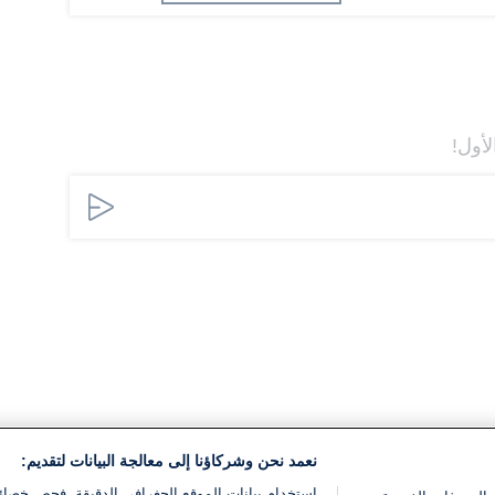
لأول!
نعمد نحن وشركاؤنا إلى معالجة البيانات لتقديم:
استخدام بيانات الموقع الجغرافي الدقيقة. فحص خصا