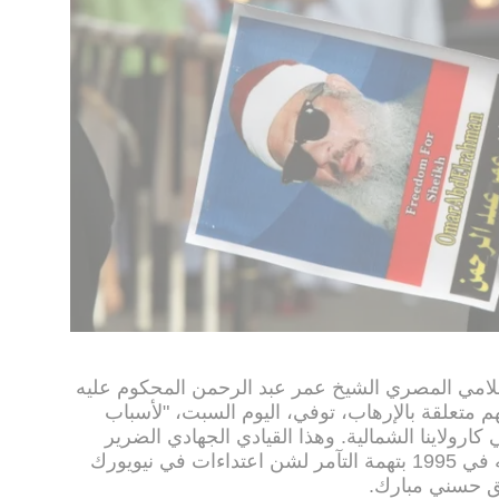
إسلامي المصري الشيخ عمر عبد الرحمن المحكوم عليه
هم متعلقة بالإرهاب، توفي، اليوم السبت، "لأسباب
في سجن في كارولاينا الشمالية. وهذا القيادي الجهادي الضرير
الذي كان يعاني من السكري حكم عليه في 1995 بتهمة التآمر لشن اعتداءات في نيويورك
بق حسني مبارك.