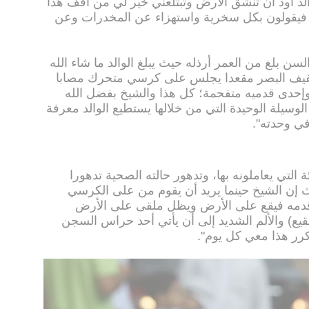
لد أود أن تنشق الأرض وتبتلعني خير لي من أقف هذا
فيقولون بكل سخرية واستهزاء عن المخدرات وعن
سن بلغ من العمر أرذله حيث يبلغ الوالد ما شاء الله
عن كونه كفيف البصر مقعدا يجلس على كرسي متحرك مصابا
إحدى قدميه متفحمة؛ كل هذا والشيخ بفضل الله
 الوسيلة الوحيدة التي من خلالها يستطيع الوالد معرفة
في وحدته".
 التي يعاملونه بها، وتدهور حالته الصحية تدهورا
إن الشيخ حينما يريد أن يقوم من على الكرسي
 قدمه فيقع على الأرض ويظل ملقى على الأرض
قيع) والألم الشديد إلى أن يأتي أحد حراس السجن
رر هذا معي كل يوم".