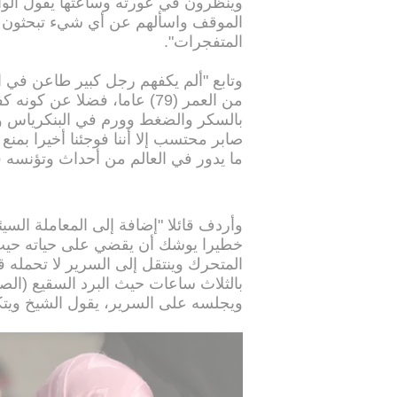
وينظرون في عورته وساعتها يقول الوا
الموقف واسألهم عن أي شيء تبحثون 
المتفجرات".
وتابع "ألم يكفهم رجل كبير طاعن في ال
من العمر (79) عاما، فضلا 
بالسكر والضغط وورم في البنكرياس و
صابر محتسب إلا أننا فوجئنا أخيرا بمنع
ما يدور في العالم من أحداث وتؤنسه 
وأردف قائلا "إضافة إلى المعاملة السيئة
خطيرا يوشك أن يقضي على حياته حيث 
المتحرك وينتقل إلى السرير لا تحمله
بالثلاث ساعات حيث البرد السقيع (الص
ويجلسه على السرير، يقول الشيخ ويتك