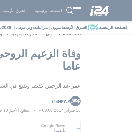
الصفحة الرئيسية
الشرق الأوسط
الصفحة الرئيسية
الشرق الأوسط
شؤون إسرائيلية
دولي
مونديال 2026
ث
i24NEWS
دولي
القارة الامريكية
وف
عاما
عمر عبد الرحمن كفيف ويقبع في السجو
i24NEWS
18 فبراير 2017 09:00 م
التنقيح الأخير
18 فبراير 2017 08:59 م
■
Google News
تابعونا