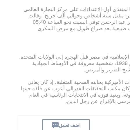
لمنفذي أول الاعتداءات على مركز التجارة العالمي
1، والذي أسفر عن مقتل ستة أشخاص وحوالي ألف جريح. وقالت
وزارة القضاء الأميركية في بيان إن عمر عبد الرحمن توفي السبت نحو الساعة 05,40
10,40 ت غ) "لأسباب طبيعية بعد صراع طويل مع مرض السكري
لإسلامية في مصر قبل الهجرة إلى الولايات المتحدة.
وأصبح عبد الرحمن، الذي ولد في العام 1938، شخصية معروفة في الأوساط الجهادية
لشيخ الضرير والمريض.
، أنذرت السلطات الأميركية بحالته الصحية المتقلبة، إذ كان يعاني
ن مكتب التحقيقات الفدرالي أعرب عن قلقه حينها
ه. وبعيد فوزه في الانتخابات الرئاسية في العام
اضف تعليق